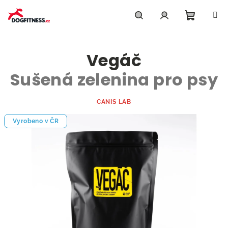
Přejít
na
obsah
Nákupn
Hledat
Přihlášení
Vegáč
košík
Sušená zelenina pro psy
CANIS LAB
Vyrobeno v ČR