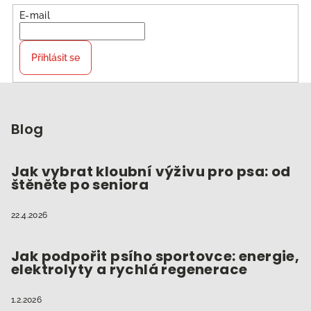
E-mail
Přihlásit se
Z
á
p
Blog
a
t
Jak vybrat kloubní výživu pro psa: od
štěněte po seniora
í
22.4.2026
Jak podpořit psího sportovce: energie,
elektrolyty a rychlá regenerace
1.2.2026