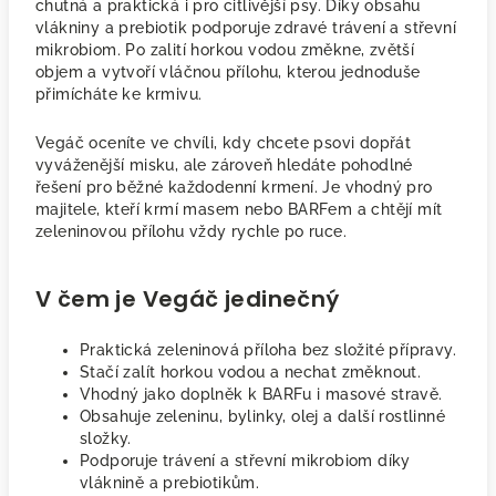
chutná a praktická i pro citlivější psy. Díky obsahu
vlákniny a prebiotik podporuje zdravé trávení a střevní
mikrobiom. Po zalití horkou vodou změkne, zvětší
objem a vytvoří vláčnou přílohu, kterou jednoduše
přimícháte ke krmivu.
Vegáč oceníte ve chvíli, kdy chcete psovi dopřát
vyváženější misku, ale zároveň hledáte pohodlné
řešení pro běžné každodenní krmení. Je vhodný pro
majitele, kteří krmí masem nebo BARFem a chtějí mít
zeleninovou přílohu vždy rychle po ruce.
V čem je Vegáč jedinečný
Praktická zeleninová příloha bez složité přípravy.
Stačí zalít horkou vodou a nechat změknout.
Vhodný jako doplněk k BARFu i masové stravě.
Obsahuje zeleninu, bylinky, olej a další rostlinné
složky.
Podporuje trávení a střevní mikrobiom díky
vláknině a prebiotikům.