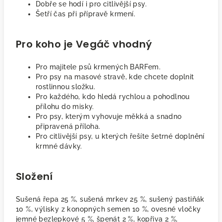
Dobře se hodí i pro citlivější psy.
Šetří čas při přípravě krmení.
Pro koho je Vegáč vhodný
Pro majitele psů krmených BARFem.
Pro psy na masové stravě, kde chcete doplnit
rostlinnou složku.
Pro každého, kdo hledá rychlou a pohodlnou
přílohu do misky.
Pro psy, kterým vyhovuje měkká a snadno
připravená příloha.
Pro citlivější psy, u kterých řešíte šetrné doplnění
krmné dávky.
Složení
Sušená řepa 25 %, sušená mrkev 25 %, sušený pastiňák
10 %, výlisky z konopných semen 10 %, ovesné vločky
jemné bezlepkové 5 %, špenát 2 %, kopřiva 2 %,