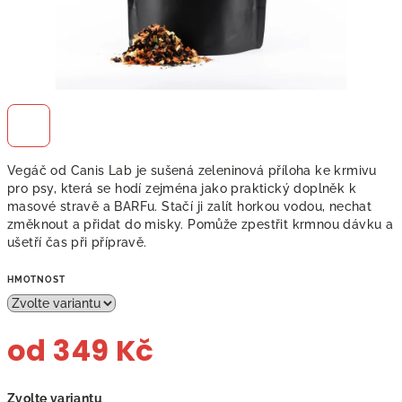
Vegáč od Canis Lab je sušená zeleninová příloha ke krmivu
pro psy, která se hodí zejména jako praktický doplněk k
masové stravě a BARFu. Stačí ji zalít horkou vodou, nechat
změknout a přidat do misky. Pomůže zpestřit krmnou dávku a
ušetří čas při přípravě.
HMOTNOST
od
349 Kč
Měrná
Zvolte variantu
cena: