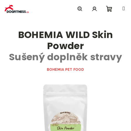
Přejít
na
obsah
Nákupn
Hledat
Přihlášení
BOHEMIA WILD Skin
košík
Powder
Sušený doplněk stravy
BOHEMIA PET FOOD