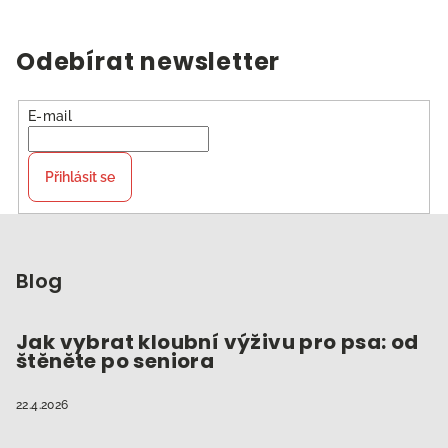
Odebírat newsletter
E-mail
Přihlásit se
Z
á
p
Blog
a
t
Jak vybrat kloubní výživu pro psa: od
štěněte po seniora
í
22.4.2026