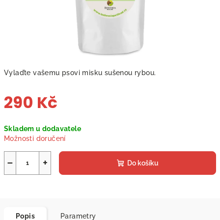
Vylaďte vašemu psovi misku sušenou rybou.
290 Kč
Měrná
Skladem u dodavatele
cena:
Možnosti doručení
−
+
Do košíku
Popis
Parametry