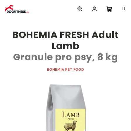
Přejít
na
obsah
Nákupn
Hledat
Přihlášení
BOHEMIA FRESH Adult
košík
Lamb
Granule pro psy, 8 kg
BOHEMIA PET FOOD