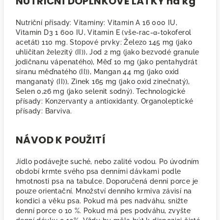
NUTRIČNÍ DOPLŇKOVÉ LÁTKY na kg
Nutriční přísady: Vitaminy: Vitamin A 16 000 IU,
Vitamin D3 1 600 IU, Vitamin E (vše-rac-α-tokoferol
acetát) 110 mg. Stopové prvky: Železo 145 mg (jako
uhličitan železitý (II)), Jod 2 mg (jako bezvodé granule
jodičnanu vápenatého), Měď 10 mg (jako pentahydrát
síranu měďnatého (II)), Mangan 44 mg (jako oxid
manganatý (II)), Zinek 165 mg (jako oxid zinečnatý),
Selen 0,26 mg (jako selenit sodný). Technologické
přísady: Konzervanty a antioxidanty. Organoleptické
přísady: Barviva.
NÁVOD K POUŽITÍ
Jídlo podávejte suché, nebo zalité vodou. Po úvodním
období krmte svého psa denními dávkami podle
hmotnosti psa na tabulce. Doporučená denní porce je
pouze orientační. Množství denního krmiva závisí na
kondici a věku psa. Pokud má pes nadváhu, snižte
denní porce o 10 %. Pokud má pes podváhu, zvyšte