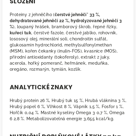
SLOŽENÍ
Proteiny z jehněčího (
čerstvé jehněčí* 33 %,
dehydratované jehněčí 22 %, hydrolyzované jehněčí 3
%
), loupaný hrášek, bramborový škrob, řepné řízky,
kuřecí tuk
, čerstvé fazole, čerstvé jablko, rohovník,
lososový olej, minerální soli, chondroitin sulfát,
glukosamin hydrochlorid, methylsulfonylmethan
(MSM), kořen čekanky (inulin-FOS), kvasnice (MOS),
přírodní antioxidanty (tokoferoly), extrakt z juky,
acerola, hořký pomeranč, heřmánek, meduňka,
oregáno, rozmarýn, tymián, kozlík.
ANALYTICKÉ ZNAKY
Hrubý protein 26 %, Hrubý tuk 15 %, Hrubá vláknina 3 %,
Hrubý popel 6 %, Vlhkost 8 %, Vápník 1,5 %, Fosfor 1 %,
Hořčík 0,04 %. Mastné kyseliny Omega 3 0,7 %, Omega
6 2,8 %. Metabolizovatelná energie 3,655 kcal/kg.