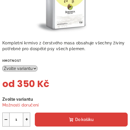
Kompletní krmivo z čerstvého masa obsahuje všechny živiny
potřebné pro dospělé psy všech plemen.
HMOTNOST
od
350 Kč
Měrná
Zvolte variantu
cena:
Možnosti doručení
−
+
Do košíku