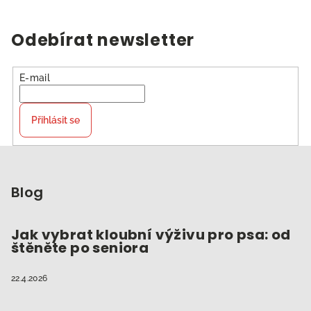
Odebírat newsletter
E-mail
Přihlásit se
Z
á
p
Blog
a
t
Jak vybrat kloubní výživu pro psa: od
štěněte po seniora
í
22.4.2026