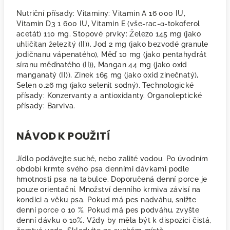
Nutriční přísady: Vitaminy: Vitamin A 16 000 IU,
Vitamin D3 1 600 IU, Vitamin E (vše-rac-α-tokoferol
acetát) 110 mg. Stopové prvky: Železo 145 mg (jako
uhličitan železitý (II)), Jod 2 mg (jako bezvodé granule
jodičnanu vápenatého), Měď 10 mg (jako pentahydrát
síranu měďnatého (II)), Mangan 44 mg (jako oxid
manganatý (II)), Zinek 165 mg (jako oxid zinečnatý),
Selen 0.26 mg (jako selenit sodný). Technologické
přísady: Konzervanty a antioxidanty. Organoleptické
přísady: Barviva.
NÁVOD K POUŽITÍ
Jídlo podávejte suché, nebo zalité vodou. Po úvodním
období krmte svého psa denními dávkami podle
hmotnosti psa na tabulce. Doporučená denní porce je
pouze orientační. Množství denního krmiva závisí na
kondici a věku psa. Pokud má pes nadváhu, snižte
denní porce o 10 %. Pokud má pes podváhu, zvyšte
denní dávku o 10%. Vždy by měla být k dispozici čistá,