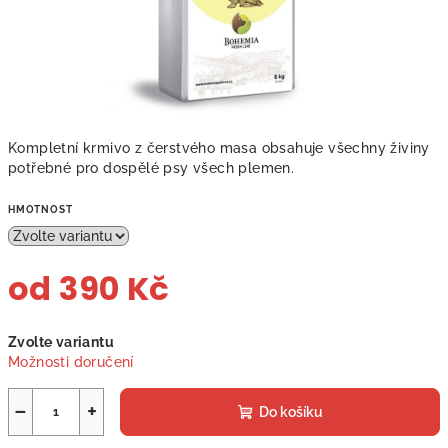
Kompletní krmivo z čerstvého masa obsahuje všechny živiny
potřebné pro dospělé psy všech plemen.
HMOTNOST
od
390 Kč
Měrná
Zvolte variantu
cena:
Možnosti doručení
−
+
Do košíku