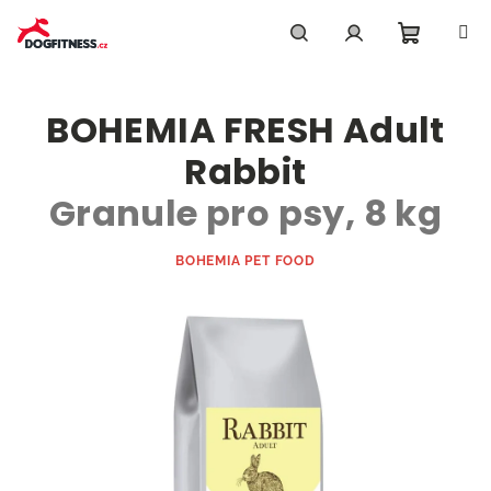
Přejít
na
obsah
Nákupn
Hledat
Přihlášení
BOHEMIA FRESH Adult
košík
Rabbit
Granule pro psy, 8 kg
BOHEMIA PET FOOD