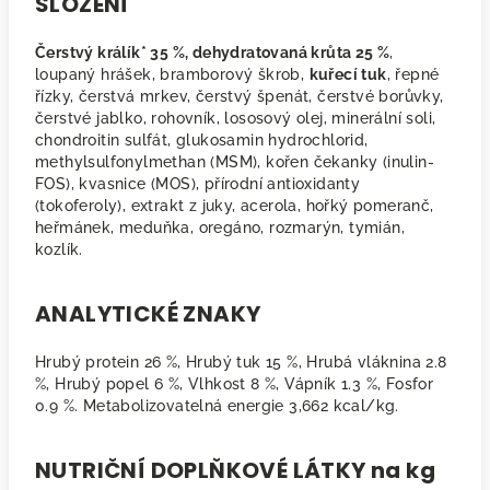
SLOŽENÍ
Čerstvý králík* 35 %, dehydratovaná krůta 25 %
,
loupaný hrášek, bramborový škrob,
kuřecí tuk
, řepné
řízky, čerstvá mrkev, čerstvý špenát, čerstvé borůvky,
čerstvé jablko, rohovník, lososový olej, minerální soli,
chondroitin sulfát, glukosamin hydrochlorid,
methylsulfonylmethan (MSM), kořen čekanky (inulin-
FOS), kvasnice (MOS), přírodní antioxidanty
(tokoferoly), extrakt z juky, acerola, hořký pomeranč,
heřmánek, meduňka, oregáno, rozmarýn, tymián,
kozlík.
ANALYTICKÉ ZNAKY
Hrubý protein 26 %, Hrubý tuk 15 %, Hrubá vláknina 2.8
%, Hrubý popel 6 %, Vlhkost 8 %, Vápník 1.3 %, Fosfor
0.9 %. Metabolizovatelná energie 3,662 kcal/kg.
NUTRIČNÍ DOPLŇKOVÉ LÁTKY na kg