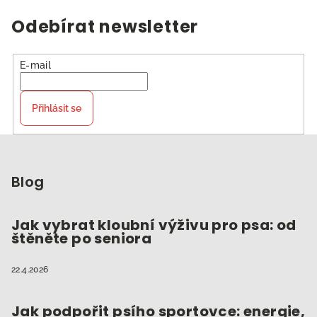
Odebírat newsletter
E-mail
Přihlásit se
Z
á
p
Blog
a
t
Jak vybrat kloubní výživu pro psa: od
štěněte po seniora
í
22.4.2026
Jak podpořit psího sportovce: energie,