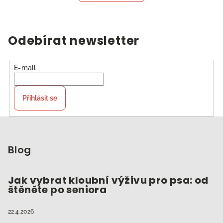
Odebírat newsletter
E-mail
Přihlásit se
Z
á
p
Blog
a
t
Jak vybrat kloubní výživu pro psa: od
štěněte po seniora
í
22.4.2026