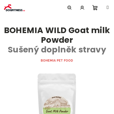
Přejít
na
obsah
Nákupn
Hledat
Přihlášení
BOHEMIA WILD Goat milk
košík
Powder
Sušený doplněk stravy
BOHEMIA PET FOOD