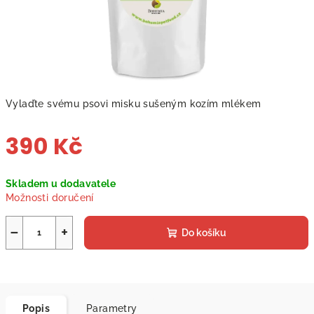
Vylaďte svému psovi misku sušeným kozím mlékem
390 Kč
Měrná
Skladem u dodavatele
cena:
Možnosti doručení
−
+
Do košíku
Popis
Parametry