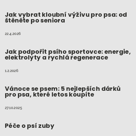
a
t
Jak vybrat kloubní výživu pro psa: od
štěněte po seniora
í
22.4.2026
Jak podpořit psího sportovce: energie,
elektrolyty a rychlá regenerace
1.2.2026
Vánoce se psem: 5 nejlepších dárků
pro psa, které letos koupíte
27.10.2025
Péče o psí zuby