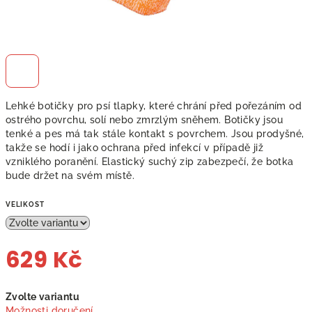
Lehké botičky pro psí tlapky, které chrání před pořezáním od
ostrého povrchu, solí nebo zmrzlým sněhem. Botičky jsou
tenké a pes má tak stále kontakt s povrchem. Jsou prodyšné,
takže se hodí i jako ochrana před infekcí v případě již
vzniklého poranění. Elastický suchý zip zabezpečí, že botka
bude držet na svém místě.
VELIKOST
629 Kč
Měrná
Zvolte variantu
cena:
Možnosti doručení