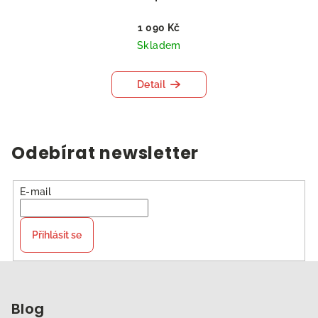
1 090 Kč
Skladem
Detail
Odebírat newsletter
E-mail
Přihlásit se
Z
á
p
Blog