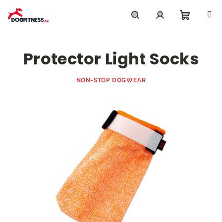
Přejít
na
obsah
Nákupn
Hledat
Přihlášení
Protector Light Socks
košík
NON-STOP DOGWEAR