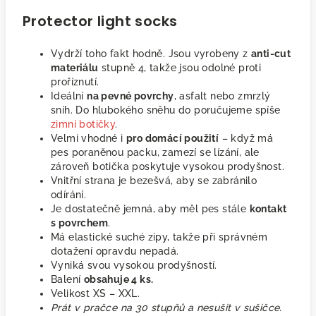
Protector light socks
Vydrží toho fakt hodně. Jsou vyrobeny z
anti-cut
materiálu
stupně 4, takže jsou odolné proti
proříznutí.
Ideální
na pevné povrchy
, asfalt nebo zmrzlý
sníh. Do hlubokého sněhu do poručujeme spíše
zimní botičky
.
Velmi vhodné i
pro domácí použití
– když má
pes poraněnou packu, zamezí se lízání, ale
zároveň botička poskytuje vysokou prodyšnost.
Vnitřní strana je bezešvá, aby se zabránilo
odírání.
Je dostatečně jemná, aby měl pes stále
kontakt
s povrchem
.
Má elastické suché zipy, takže při správném
dotažení opravdu nepadá.
Vyniká svou vysokou prodyšností.
Balení
obsahuje 4 ks.
Velikost XS – XXL.
Prát v pračce na 30 stupňů a nesušit v sušičce.