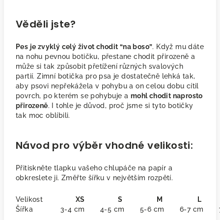
Věděli jste?
Pes je zvyklý celý život chodit “na boso”
. Když mu dáte
na nohu pevnou botičku, přestane chodit přirozeně a
může si tak způsobit přetížení různých svalových
partií. Zimní botička pro psa je dostatečně lehká tak,
aby psovi nepřekážela v pohybu a on celou dobu cítil
povrch, po kterém se pohybuje a
mohl chodit naprosto
přirozeně
. I tohle je důvod, proč jsme si tyto botičky
tak moc oblíbili.
Návod pro výběr vhodné velikosti:
Přitiskněte tlapku vašeho chlupáče na papír a
obkreslete ji. Změřte šířku v největším rozpětí.
Velikost
XS
S
M
L
Šířka
3-4 cm
4-5 cm
5-6 cm
6-7 cm