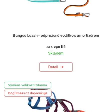
Bungee Leash - odpružené vodítko s amortizérem
1 290 Kč
od
Skladem
Detail
Výměna velikosti zdarma
Dogfitness.cz doporučuje