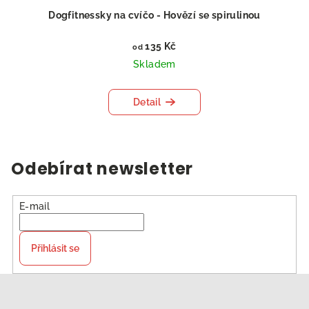
Dogfitnessky na cvíčo - Hovězí se spirulinou
135 Kč
od
Skladem
Detail
Odebírat newsletter
E-mail
Přihlásit se
Z
á