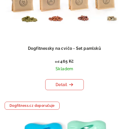
Dogfitnessky na cvíčo - Set pamlsků
465 Kč
od
Skladem
Detail
Dogfitness.cz doporučuje