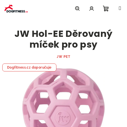
Přejít
na
obsah
Nákupn
Hledat
Přihlášení
JW Hol-EE Děrovaný
košík
míček pro psy
JW PET
Dogfitness.cz doporučuje