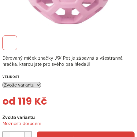
Děrovaný míček značky JW Pet je zábavná a všestranná
hračka, kterou jste pro svého psa hledali!
VELIKOST
od
119 Kč
Měrná
Zvolte variantu
cena:
Možnosti doručení