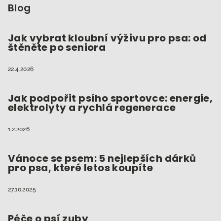
p
Blog
a
t
Jak vybrat kloubní výživu pro psa: od
štěněte po seniora
í
22.4.2026
Jak podpořit psího sportovce: energie,
elektrolyty a rychlá regenerace
1.2.2026
Vánoce se psem: 5 nejlepších dárků
pro psa, které letos koupíte
27.10.2025
Péče o psí zuby