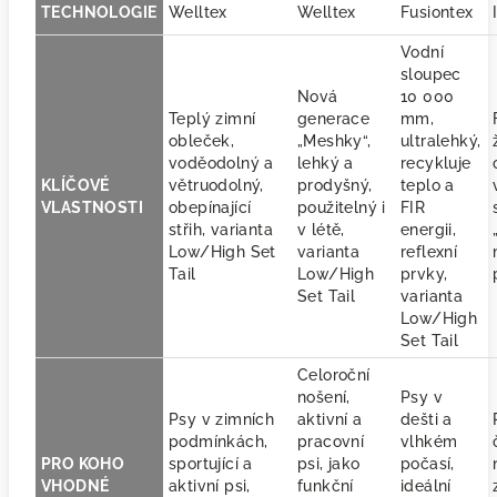
TECHNOLOGIE
Welltex
Welltex
Fusiontex
Vodní
sloupec
Nová
10 000
Teplý zimní
generace
mm,
obleček,
„Meshky“,
ultralehký,
voděodolný a
lehký a
recykluje
KLÍČOVÉ
větruodolný,
prodyšný,
teplo a
VLASTNOSTI
obepínající
použitelný i
FIR
střih, varianta
v létě,
energii,
Low/High Set
varianta
reflexní
Tail
Low/High
prvky,
Set Tail
varianta
Low/High
Set Tail
Celoroční
nošení,
Psy v
Psy v zimních
aktivní a
dešti a
podmínkách,
pracovní
vlhkém
PRO KOHO
sportující a
psi, jako
počasí,
VHODNÉ
aktivní psi,
funkční
ideální