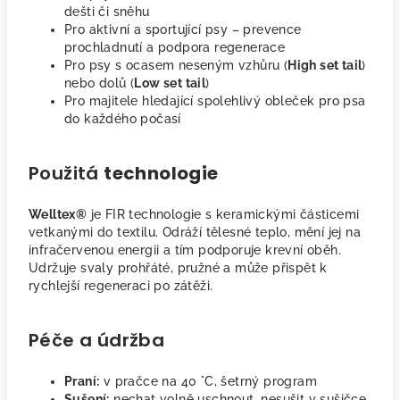
dešti či sněhu
Pro aktivní a sportující psy – prevence
prochladnutí a podpora regenerace
Pro psy s ocasem neseným vzhůru (
High set tail
)
nebo dolů (
Low set tail
)
Pro majitele hledající spolehlivý obleček pro psa
do každého počasí
Použitá
technologie
Welltex®
je FIR technologie s keramickými částicemi
vetkanými do textilu. Odráží tělesné teplo, mění jej na
infračervenou energii a tím podporuje krevní oběh.
Udržuje svaly prohřáté, pružné a může přispět k
rychlejší regeneraci po zátěži.
Péče a údržba
Praní:
v pračce na 40 °C, šetrný program
Sušení:
nechat volně uschnout, nesušit v sušičce