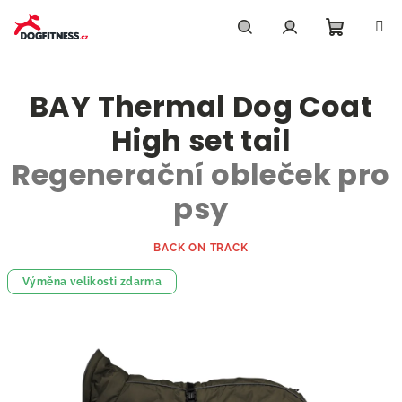
Přejít
na
obsah
Nákupn
Hledat
Přihlášení
BAY Thermal Dog Coat
košík
High set tail
Regenerační obleček pro
psy
BACK ON TRACK
Výměna velikosti zdarma