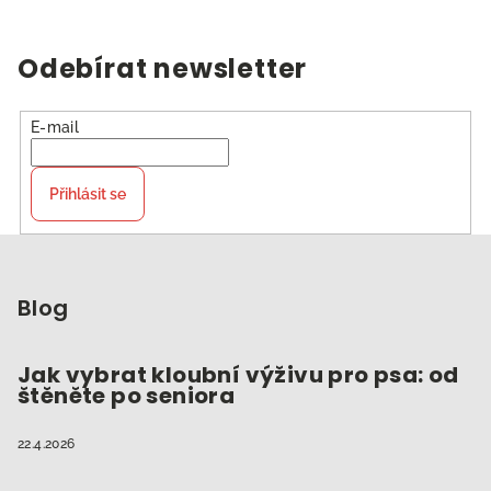
Odebírat newsletter
E-mail
Přihlásit se
Z
á
p
Blog
a
t
Jak vybrat kloubní výživu pro psa: od
štěněte po seniora
í
22.4.2026