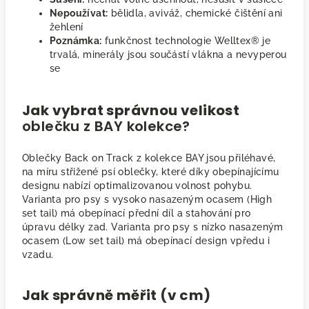
Nepoužívat:
bělidla, aviváž, chemické čištění ani
žehlení
Poznámka:
funkčnost technologie Welltex® je
trvalá, minerály jsou součástí vlákna a nevyperou
se
Jak vybrat správnou velikost
oblečku z BAY kolekce?
Oblečky Back on Track z kolekce BAY jsou přiléhavé,
na míru střižené psí oblečky, které díky obepínajícímu
designu nabízí optimalizovanou volnost pohybu.
Varianta pro psy s vysoko nasazeným ocasem (High
set tail) má obepínací přední díl a stahování pro
úpravu délky zad. Varianta pro psy s nízko nasazeným
ocasem (Low set tail) má obepínací design vpředu i
vzadu.
Jak správně měřit (v cm)