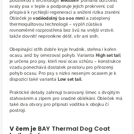
podšívkou s technologií
Welltex®
pomáhá udržovat
svaly psa v teple a podporuje jejich prokrvení, což
přispívá k rychlejší regeneraci a snížení rizika zranění.
Obleček je
voděodolný (10 000 mm)
a zateplený
thermoquiltovou technologií – výplň zůstává
rovnoměrně rozprostřená bez švů na vnější vrstvě,
takže dovnitř nepronikne déšť, vítr ani sníh.
Obepínající střih dobře kryje hrudník, stehna i kořen
ocasu, aniž by omezoval pohyb. Varianta
High set tail
je určena pro psy, kteří nosí ocas vzhůru – konstrukce
vzadu ponechává dostatek prostoru pro přirozený
pohyb ocasu. Pro psy s nízko neseným ocasem je k
dispozici také varianta
Low set tail
.
Praktické detaily zahrnují tvarovaný límec s dvojitým
stahováním a zipem pro snadné oblékání. Obleček má
také dva otvory pro připnutí vodítka k obojku či
postroji.
V čem je
BAY Thermal Dog Coat