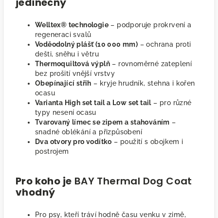
jedinečný
Welltex® technologie
– podporuje prokrvení a
regeneraci svalů
Voděodolný plášť (10 000 mm)
– ochrana proti
dešti, sněhu i větru
Thermoquiltová výplň
– rovnoměrné zateplení
bez prošití vnější vrstvy
Obepínající střih
– kryje hrudník, stehna i kořen
ocasu
Varianta High set tail a Low set tail
– pro různé
typy nesení ocasu
Tvarovaný límec se zipem a stahováním
–
snadné oblékání a přizpůsobení
Dva otvory pro vodítko
– použití s obojkem i
postrojem
Pro koho je
BAY Thermal Dog Coat
vhodný
Pro psy, kteří tráví hodně času venku v zimě,