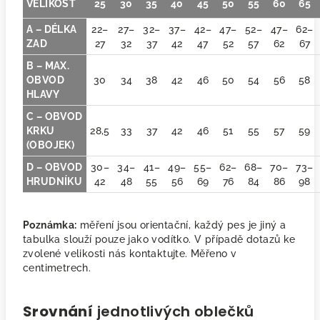
VELIKOST
25
30
35
40
45
50
55
60
65
A – DÉLKA
22–
27–
32–
37–
42–
47–
52–
47–
62–
ZAD
27
32
37
42
47
52
57
62
67
B – MAX.
OBVOD
30
34
38
42
46
50
54
56
58
HLAVY
C – OBVOD
KRKU
28,5
33
37
42
46
51
55
57
59
(OBOJEK)
D – OBVOD
30–
34–
41–
49–
55–
62–
68–
70–
73–
HRUDNÍKU
42
48
55
56
69
76
84
86
98
Poznámka:
měření jsou orientační, každý pes je jiný a
tabulka slouží pouze jako vodítko. V případě dotazů ke
zvolené velikosti nás kontaktujte. Měřeno v
centimetrech.
Srovnání
jednotlivých oblečků