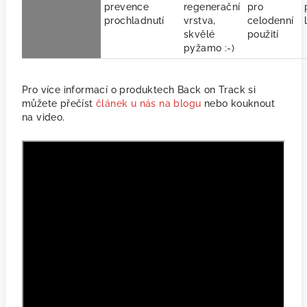
prevence
regenerační
pro
prochladnutí
vrstva,
celodenní
skvělé
použití
pyžamo :-)
Pro více informací o produktech Back on Track si
můžete přečíst
článek u nás na blogu
nebo kouknout
na video.