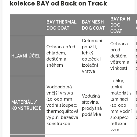
kolekce BAY od Back on Track
BAY RAIN
BAY THERMAL
BAY MESH
DOG
DOG COAT
DOG COAT
COAT
Celoroční
Ochrana
Ochrana před
použití,
před
chladem,
lehký
HLAVNÍ ÚČEL
deštěm,
deštěm a
obleček i
větrem a
sněhem
izolační
vlhkostí
vrstva
Lehký,
Voděodolná
tenký
vnější vrstva
materiál s
Vzdušná
(10 000 mm
laminací
MATERIÁL /
síťovina,
vodní sloupec),
(10 000
KONSTRUKCE
prodyšná
thermoquiltová
mm vodní
podšívka
výplň, bezešvá
sloupec),
konstrukce
reflexní
vzor