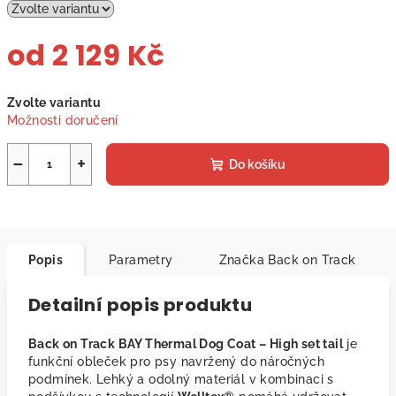
od
2 129 Kč
Měrná
Zvolte variantu
cena:
Možnosti doručení
−
+
Do košíku
Popis
Parametry
Značka
Back on Track
Detailní popis produktu
Back on Track BAY Thermal Dog Coat – High set tail
je
funkční obleček pro psy navržený do náročných
podmínek. Lehký a odolný materiál v kombinaci s