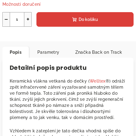
Možnosti doručení
−
+
Do košíku
Popis
Parametry
Značka
Back on Track
Detailní popis produktu
Keramická vlákna vetkaná do dečky (
Welltex
®) odráží
zpět infračervené záření vyzařované samotným tělem
ve formě tepla. Toto záření pak proniká hluboko do
tkání, zvýší jejich prokrvení, čímž se zvýší regenerační
schopnost tkáně po námaze a sníží případná
bolestivost. Je skvěle tolerována i dlouhosrtými
plemeny a to jak venku, tak v domácím prostředí.
Vzhledem k zateplení je tato dečka vhodná spíše do