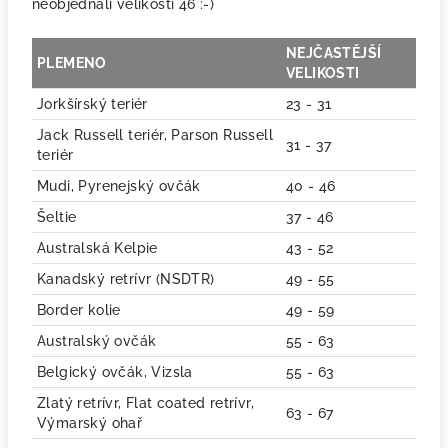
neobjednali velikosti 46 :-)
NEJČASTĚJŠÍ
PLEMENO
VELIKOSTI
Jorkšírský teriér
23 - 31
Jack Russell teriér, Parson Russell
31 - 37
teriér
Mudi, Pyrenejský ovčák
40 - 46
Šeltie
37 - 46
Australská Kelpie
43 - 52
Kanadský retrívr (NSDTR)
49 - 55
Border kolie
49 - 59
Australský ovčák
55 - 63
Belgický ovčák, Vizsla
55 - 63
Zlatý retrívr, Flat coated retrívr,
63 - 67
Výmarský ohař