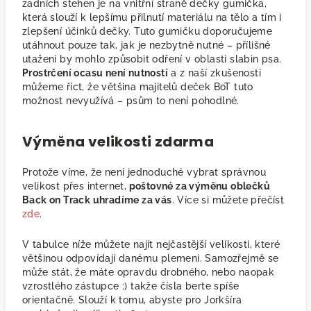
zadních stehen je na vnitřní straně dečky gumička,
která slouží k lepšímu přilnutí materiálu na tělo a tím i
zlepšení účinků dečky. Tuto gumičku doporučujeme
utáhnout pouze tak, jak je nezbytně nutné – přílišné
utažení by mohlo způsobit odření v oblasti slabin psa.
Prostrčení ocasu není nutností
a z naší zkušenosti
můžeme říct, že většina majitelů deček BoT tuto
možnost nevyužívá – psům to není pohodlné.
Výměna velikosti zdarma
Protože víme, že není jednoduché vybrat správnou
velikost přes internet,
poštovné za výměnu oblečků
Back on Track uhradíme za vás
. Více si můžete přečíst
zde
.
V tabulce níže můžete najít nejčastější velikosti, které
většinou odpovídají danému plemeni. Samozřejmě se
může stát, že máte opravdu drobného, nebo naopak
vzrostlého zástupce :) takže čísla berte spíše
orientačně. Slouží k tomu, abyste pro Jorkšíra