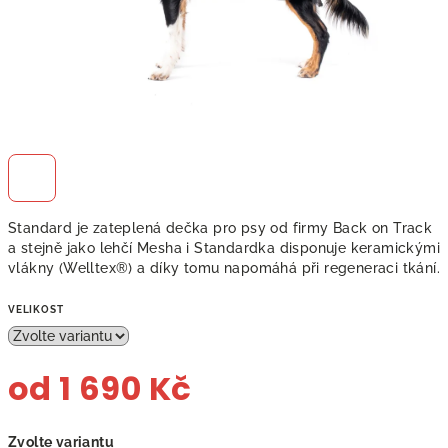
Standard je zateplená dečka pro psy od firmy Back on Track
a stejně jako lehčí Mesha i Standardka disponuje keramickými
vlákny (Welltex®) a díky tomu napomáhá při regeneraci tkání.
VELIKOST
od
1 690 Kč
Měrná
Zvolte variantu
cena: