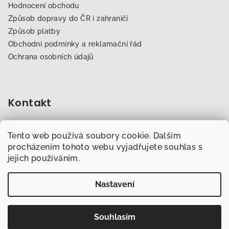
Hodnocení obchodu
Způsob dopravy do ČR i zahraničí
Způsob platby
Obchodní podmínky a reklamační řád
Ochrana osobních údajů
Kontakt
obchod
@
dogfitness.cz
Tento web používá soubory cookie. Dalším
702 007 759
procházením tohoto webu vyjadřujete souhlas s
jejich používáním.
Nastavení
Copyright 2026
Obchod.Dogfitness.cz
. Všechna práva
vyhrazena.
Souhlasím