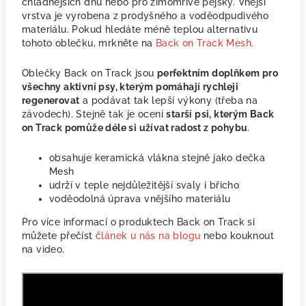
chladnějších dnů nebo pro zimomřivé pejsky. Vnější
vrstva je vyrobena z prodyšného a voděodpudivého
materiálu. Pokud hledáte méně teplou alternativu
tohoto oblečku, mrkněte na
Back on Track Mesh
.
Oblečky Back on Track jsou
perfektním doplňkem pro
všechny aktivní psy, kterým pomáhají rychleji
regenerovat
a podávat tak lepší výkony (třeba na
závodech). Stejně tak je ocení
starší psi, kterým Back
on Track pomůže déle si užívat radost z pohybu
.
obsahuje keramická vlákna stejně jako dečka
Mesh
udrží v teple nejdůležitější svaly i břicho
voděodolná úprava vnějšího materiálu
Pro více informací o produktech Back on Track si
můžete přečíst
článek u nás na blogu
nebo kouknout
na video.