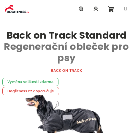
Přejít
na
obsah
Nákupn
Hledat
Přihlášení
Back on Track Standard
košík
Regenerační obleček pro
psy
BACK ON TRACK
Výměna velikosti zdarma
Dogfitness.cz doporučuje