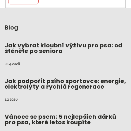
Z
á
p
Blog
a
t
Jak vybrat kloubní výživu pro psa: od
štěněte po seniora
í
22.4.2026
Jak podpořit psího sportovce: energie,
elektrolyty a rychlá regenerace
1.2.2026
Vánoce se psem: 5 nejlepších dárků
pro psa, které letos koupíte