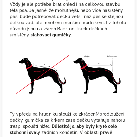
Vždy je ale potřeba brát ohled i na celkovou stavbu
těla psa. Je jasné, že mohutnější, nebo více nasrstěný
pes, bude potřebovat dečku větší, než pes se stejnou
délkou zad, ale mnohem menším hrudníkem. I z tohoto
důvodu jsou na všech Back on Track dečkách
umístěny
stahovací gumičky.
Ty vpředu na hrudníku slouží ke zkrácení/prodloužení
dečky, gumička za krkem zase dečku vytahuje nahoru
(resp. spouští níže).
Důležité je, aby byly kryté celé
stehenní svaly
zadních končetin. V oblasti právě