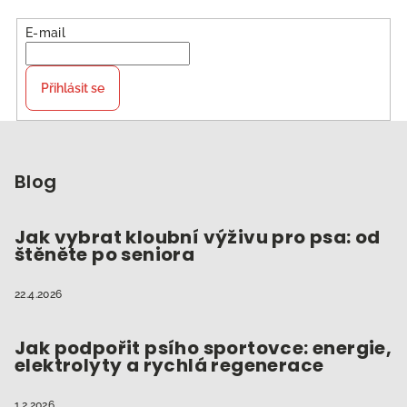
E-mail
Přihlásit se
Z
á
p
Blog
a
t
Jak vybrat kloubní výživu pro psa: od
štěněte po seniora
í
22.4.2026
Jak podpořit psího sportovce: energie,
elektrolyty a rychlá regenerace
1.2.2026