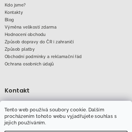
Kdo jsme?
Kontakty
Blog
Výměna velikostí zdarma
Hodnocení obchodu
Způsob dopravy do ČR i zahraničí
Způsob platby
Obchodní podmínky a reklamační řád
Ochrana osobních údajů
Kontakt
obchod
@
dogfitness.cz
Tento web používá soubory cookie. Dalším
702 007 759
procházením tohoto webu vyjadřujete souhlas s
jejich používáním.