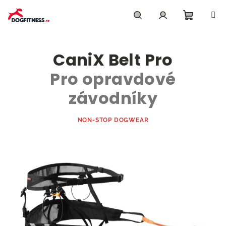
Přejít
na
obsah
Nákupn
Hledat
Přihlášení
CaniX Belt Pro
košík
Pro opravdové
závodníky
NON-STOP DOGWEAR