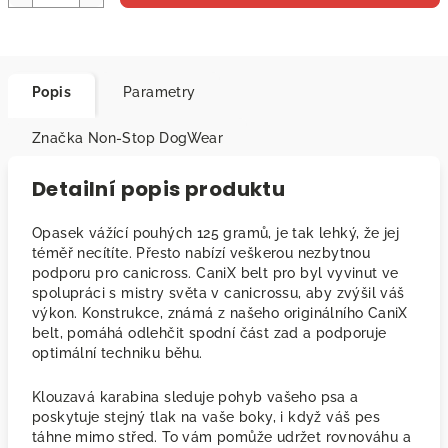
Popis
Parametry
Značka
Non-Stop DogWear
Detailní popis produktu
Opasek vážící pouhých 125 gramů, je tak lehký, že jej
téměř necítíte. Přesto nabízí veškerou nezbytnou
podporu pro canicross. CaniX belt pro byl vyvinut ve
spolupráci s mistry světa v canicrossu, aby zvýšil váš
výkon. Konstrukce, známá z našeho originálního CaniX
belt, pomáhá odlehčit spodní část zad a podporuje
optimální techniku běhu.
Klouzavá karabina sleduje pohyb vašeho psa a
poskytuje stejný tlak na vaše boky, i když váš pes
táhne mimo střed. To vám pomůže udržet rovnováhu a