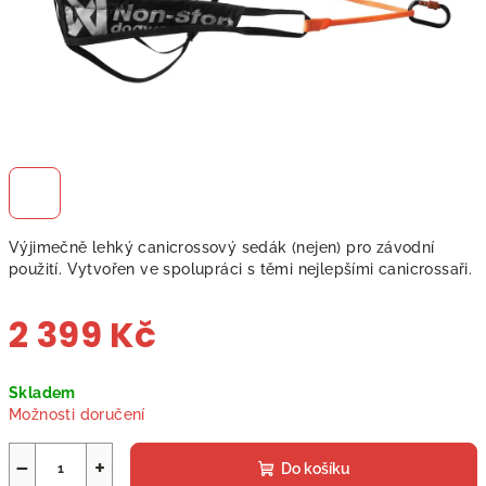
Výjimečně lehký canicrossový sedák (nejen) pro závodní
použití. Vytvořen ve spolupráci s těmi nejlepšími canicrossaři.
2 399 Kč
Měrná
Skladem
cena:
Možnosti doručení
−
+
Do košíku