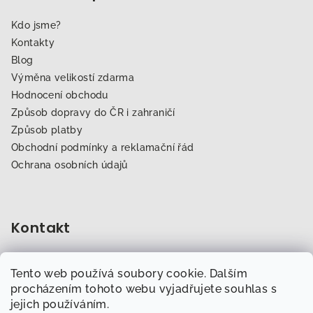
Kdo jsme?
Kontakty
Blog
Výměna velikostí zdarma
Hodnocení obchodu
Způsob dopravy do ČR i zahraničí
Způsob platby
Obchodní podmínky a reklamační řád
Ochrana osobních údajů
Kontakt
obchod
@
dogfitness.cz
Tento web používá soubory cookie. Dalším
702 007 759
procházením tohoto webu vyjadřujete souhlas s
jejich používáním.