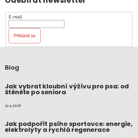
Odebírat newsletter
E-mail
Přihlásit se
Z
á
p
Blog
a
t
Jak vybrat kloubní výživu pro psa: od
štěněte po seniora
í
22.4.2026
Jak podpořit psího sportovce: energie,
elektrolyty a rychlá regenerace