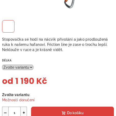
Stopovačka se hodí na nácvik přivolání a jako prodloužená
ruka k našemu hafanovi. Friction line je zase o trochu lepší.
Neklouže v ruce a je krásně vidět.
DÉLKA
od
1 190 Kč
Měrná
Zvolte variantu
cena:
Možnosti doručení
−
+
Do košíku