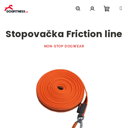
Přejít
na
obsah
Nákupn
Hledat
Přihlášení
Stopovačka Friction line
košík
NON-STOP DOGWEAR