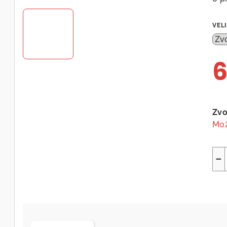
VEL
6
Měr
cen
Zvo
Mož
−