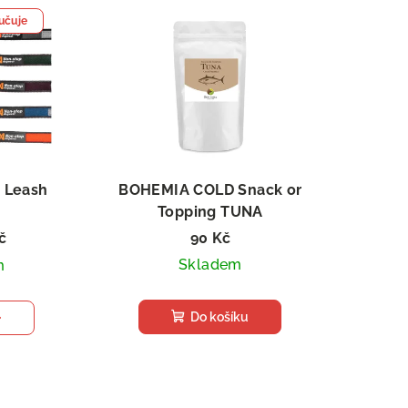
učuje
 Leash
BOHEMIA COLD Snack or
Topping TUNA
200 g
č
90 Kč
Skladem
m
Do košíku