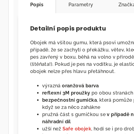
Popis
Parametry
Značk
Detailní popis produktu
Obojek má všitou gumu, která psovi umožní
případě, že se zachytí o překážku, větev, kl
pes zavřený v boxu, běhá na volno v přírodě
(štěňata!). Pokud je pes na vodítku, je elast
obojek nelze přes hlavu přetáhnout.
výrazná
oranžová
barva
reflexní 3M proužky
po obou stranách
bezpečnostní
gumička
, která pomůže 
když se za něco zahákne
pružná část s gumičkou se
v případě 
náhradní díl
užší než
Safe obojek
, hodí se i pro dr