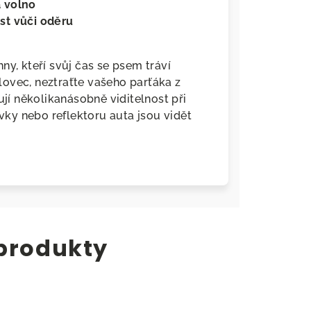
a volno
st vůči oděru
ny, kteří svůj čas se psem tráví
 lovec, neztraťte vašeho parťáka z
ují několikanásobně viditelnost při
ovky nebo reflektoru auta jsou vidět
 produkty