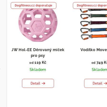
Dogfitness.cz doporučuje
Dogfitness.cz dopor
JW Hol-EE Děrovaný míček
Vodítko Move
pro psy
119 Kč
749 K
od
od
l
Skladem
Sklade
Detail
Detail