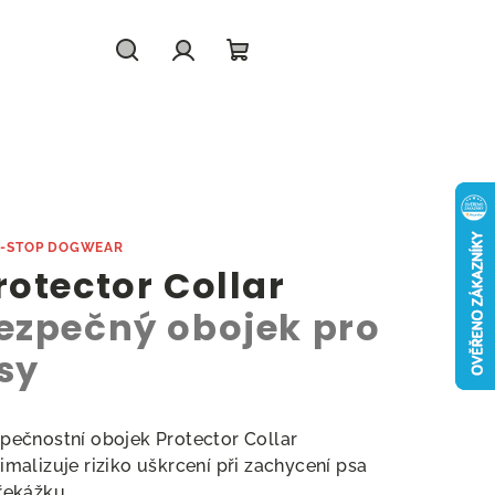
Hledat
Přihlášení
Nákupní
košík
-STOP DOGWEAR
rotector Collar
ezpečný obojek pro
sy
pečnostní obojek Protector Collar
imalizuje riziko uškrcení při zachycení psa
řekážku.