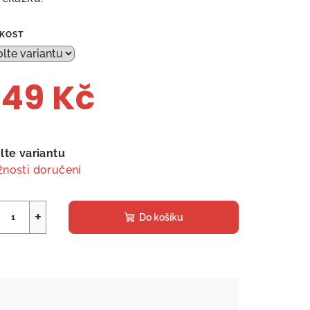
IKOST
49 Kč
ná
a:
lte variantu
nosti doručení
+
Do košíku