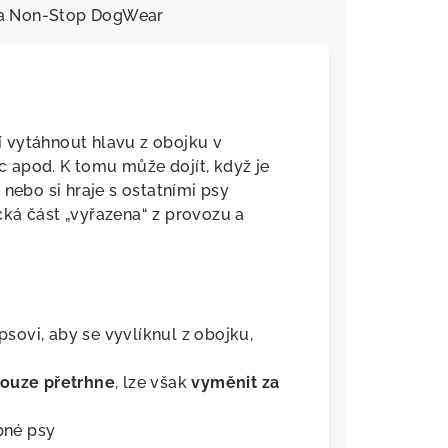
a
Non-Stop DogWear
 vytáhnout hlavu z obojku v
ec apod. K tomu může dojít, když je
 nebo si hraje s ostatními psy
ická část „vyřazena“ z provozu a
psovi, aby se vyvlíknul z obojku,
nouze přetrhne
, lze však
vyměnit za
obné psy