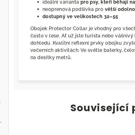
ideální varianta
pro psy, kteří běhají n
neoprenová podšívka pro
větší odolno
dostupný ve velikostech 32–55
Obojek Protector Collar je vhodný pro všech
často v lese. Ať už jste turista nebo vášnivý
dohledu. Kvalitní reflexní prvky obojku zvyš
večerních aktivitách. Ve světle baterky, čel
na desítky metrů.
.cz
ervenou řepou
Související
 - Zvěřina s jablky