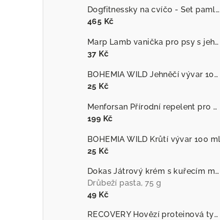
Dogfitnessky na cvíčo - Set pamlsků
465 Kč
Marp Lamb vanička pro psy s jehněčím
37 Kč
BOHEMIA WILD Jehněčí vývar 100 ml
25 Kč
Menforsan Přírodní repelent pro psy proti hmyzu s extraktem z citronely
199 Kč
BOHEMIA WILD Krůtí vývar 100 m
25 Kč
Dokas Játrový krém s kuřecím masem
Drůbeží pasta, 75 g
49 Kč
RECOVERY Hovězí proteinová tyčinka pro psy