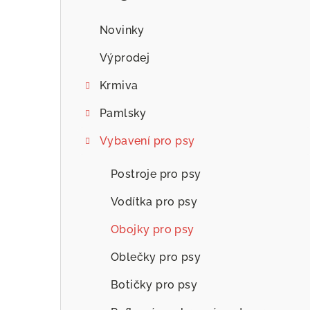
n
n
Novinky
í
Výprodej
p
Krmiva
a
Pamlsky
n
Vybavení pro psy
e
Postroje pro psy
l
Vodítka pro psy
Obojky pro psy
Oblečky pro psy
Botičky pro psy