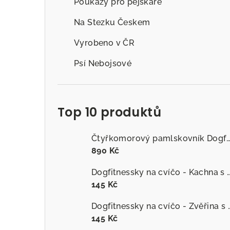
Poukazy pro pejskaře
Na Stezku Českem
Vyrobeno v ČR
Psí Nebojsové
Top 10 produktů
Čtyřkomorový pamlskovník Dogfitness
890 Kč
Dogfitnessky na cvíčo - Kachna s č
145 Kč
Dogfitnessky na cvíčo
145 Kč