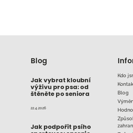
Z
á
Blog
Inf
p
a
Kdo j
Jak vybrat kloubní
t
Konta
výživu pro psa: od
štěněte po seniora
Blog
í
Výměna
22.4.2026
Hodno
Způsob
Jak podpořit psího
zahran