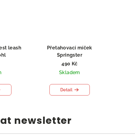
est leash
Přetahovací míček
ohl
Springster
490 Kč
m
Skladem
Detail
at newsletter