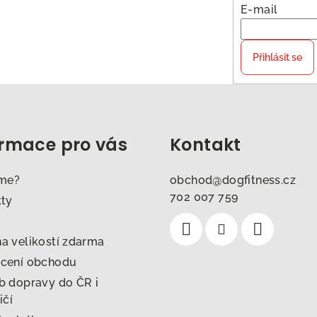
E-mail
Přihlásit se
ormace pro vás
Kontakt
sme?
obchod
@
dogfitness.cz
702 007 759
kty
 velikostí zdarma
cení obchodu
 dopravy do ČR i
ičí