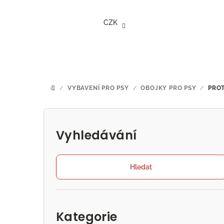
Přejít
na
CZK
obsah
/
VYBAVENÍ PRO PSY
/
OBOJKY PRO PSY
/
PRO
DOMŮ
P
o
Vyhledávání
s
t
Hledat
r
Přeskočit
a
kategorie
Kategorie