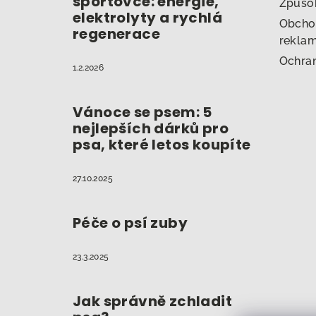
sportovce: energie,
Způso
elektrolyty a rychlá
Obcho
regenerace
reklam
Ochran
1.2.2026
Vánoce se psem: 5
nejlepších dárků pro
psa, které letos koupíte
27.10.2025
Péče o psí zuby
23.3.2025
Jak správně zchladit