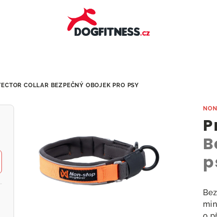
TECTOR COLLAR
BEZPEČNÝ OBOJEK PRO PSY
NON
P
B
p
Bez
min
o p