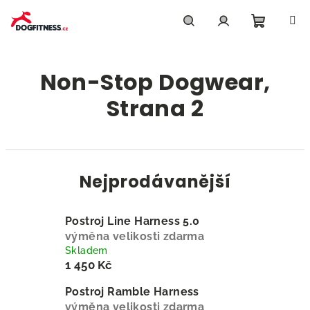
Přejít
na
obsah
Nákupn
Hledat
Přihlášení
Non-Stop Dogwear
,
košík
Strana 2
Nejprodávanější
Postroj Line Harness 5.0
výměna velikosti zdarma
Skladem
1 450 Kč
Postroj Ramble Harness
výměna velikosti zdarma