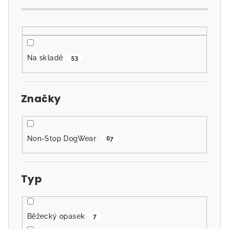
d
u
k
t
Na skladě
53
ů
Značky
Non-Stop DogWear
67
Typ
Běžecký opasek
7