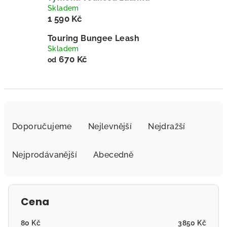
Skladem
1 590 Kč
Touring Bungee Leash
Skladem
670 Kč
od
Ř
a
Doporučujeme
Nejlevnější
Nejdražší
z
e
Nejprodávanější
Abecedně
n
í
p
Cena
r
o
80
Kč
3850
Kč