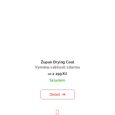
Župan Drying Coat
Výměna velikosti zdarma
2 299 Kč
od
Skladem
Detail
S