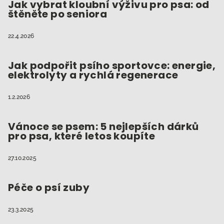
t
Jak vybrat kloubní výživu pro psa: od
u
štěněte po seniora
í
22.4.2026
Jak podpořit psího sportovce: energie,
elektrolyty a rychlá regenerace
1.2.2026
Vánoce se psem: 5 nejlepších dárků
pro psa, které letos koupíte
27.10.2025
Péče o psí zuby
23.3.2025