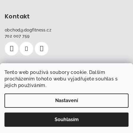
Kontakt
obchod
@
dogfitness.cz
702 007 759
Tento web používá soubory cookie. Dalším
Instagram
procházením tohoto webu vyjadřujete souhlas s
jejich používáním.
Sledovat na Instagramu
Nastavení
Copyright 2026
Obchod.Dogfitness.cz
. Všechna práva
vyhrazena.
Souhlasím
Vytvořil Shoptet
Nejlepší newsletter pro pejskaře?