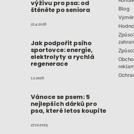
t
Konta
výživu pro psa: od
štěněte po seniora
Blog
í
Výměna
22.4.2026
Hodno
Způsob
Jak podpořit psího
zahran
sportovce: energie,
Způso
elektrolyty a rychlá
Obcho
regenerace
reklam
Ochran
1.2.2026
Vánoce se psem: 5
nejlepších dárků pro
psa, které letos koupíte
27.10.2025