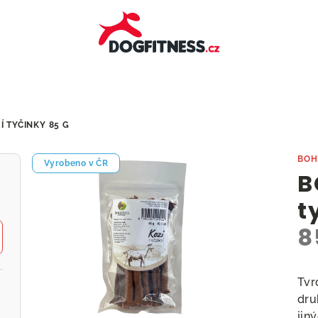
Í TYČINKY
85 G
BOH
Vyrobeno v ČR
B
t
8
Tvr
dru
jin