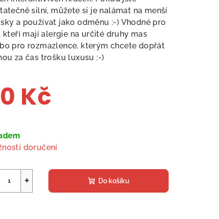
tatečně silní, můžete si je nalámat na menší
sky a používat jako odměnu :-) Vhodné pro
, kteří mají alergie na určité druhy mas
bo pro rozmazlence, kterým chcete dopřát
nou za čas trošku luxusu :-)
0 Kč
ná
a:
ladem
nosti doručení
+
Do košíku