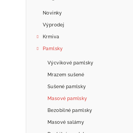
n
n
Novinky
í
Výprodej
p
Krmiva
a
Pamlsky
n
Výcvikové pamlsky
e
Mrazem sušené
l
Sušené pamlsky
Masové pamlsky
Bezobilné pamlsky
Masové salámy