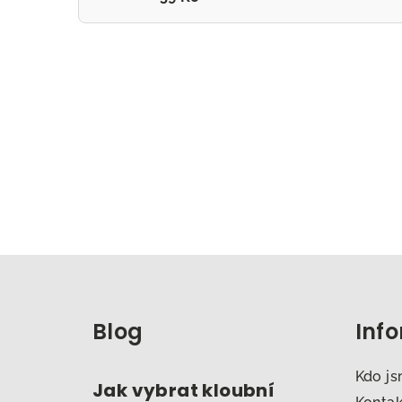
Z
á
Blog
Inf
p
a
Kdo j
Jak vybrat kloubní