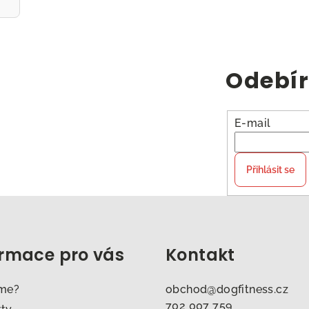
Odebír
E-mail
Přihlásit se
ormace pro vás
Kontakt
sme?
obchod
@
dogfitness.cz
702 007 759