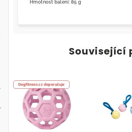
Hmotnost balení: 85 g
Související
.cz
Dogfitness.cz doporučuje
ervenou řepou
 - Zvěřina s jablky