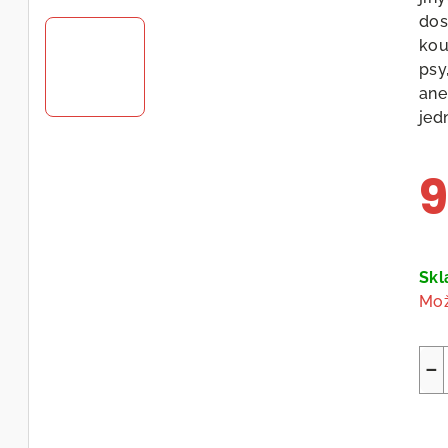
dos
kou
psy
ane
jed
9
Měr
cen
Sk
Mož
−