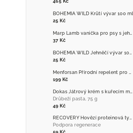
465 Kč
BOHEMIA WILD Krůtí vývar 100 m
25 Kč
Marp Lamb vanička pro psy s jehněčím
37 Kč
BOHEMIA WILD Jehněčí vývar 100 ml
25 Kč
Menforsan Přírodní repelent pro psy proti hmyzu s extraktem z citronely
199 Kč
Dokas Játrový krém s kuřecím masem
Drůbeží pasta, 75 g
49 Kč
RECOVERY Hovězí proteinová tyčinka pro psy
Podpora regenerace
59 Kč