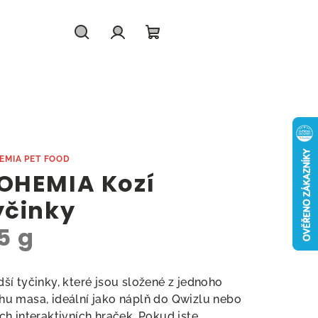
Hledat
Přihlášení
Nákupní
košík
EMIA PET FOOD
OHEMIA Kozí
yčinky
5 g
dší tyčinky, které jsou složené z jednoho
hu masa, ideální jako náplň do Qwizlu nebo
ých interaktivních hraček. Pokud jste