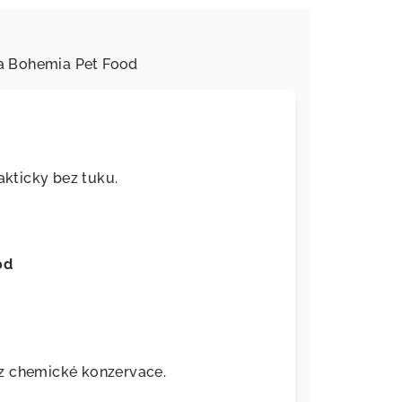
a
Bohemia Pet Food
rakticky bez tuku.
od
z chemické konzervace.