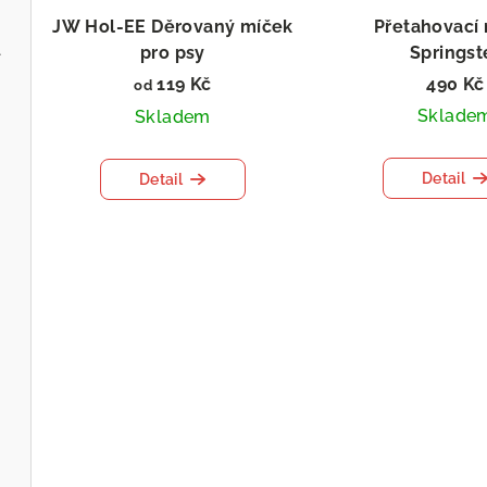
JW Hol-EE Děrovaný míček
Přetahovací
l
pro psy
Springst
119 Kč
490 Kč
od
Sklade
Skladem
Detail
Detail