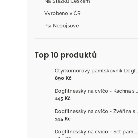
Na Stezku Českem
Vyrobeno v ČR
Psí Nebojsové
Top 10 produktů
Čtyřkomorový pamlskovník Dogfitness
890 Kč
Dogfitnessky na cvíčo - Kachna s č
145 Kč
Dogfitnessky na cvíčo
145 Kč
Dogfitnessky na cvíčo - Set pamlsků