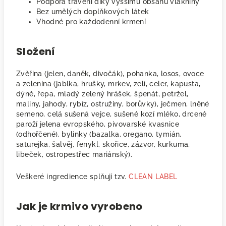
Podpora trávení díky vyššímu obsahu vlákniny
Bez umělých doplňkových látek
Vhodné pro každodenní krmení
Složení
Zvěřina (jelen, daněk, divočák), pohanka, losos, ovoce
a zelenina (jablka, hrušky, mrkev, zelí, celer, kapusta,
dýně, řepa, mladý zelený hrášek, špenát, petržel,
maliny, jahody, rybíz, ostružiny, borůvky), ječmen, lněné
semeno, celá sušená vejce, sušené kozí mléko, drcené
paroží jelena evropského, pivovarské kvasnice
(odhořčené), bylinky (bazalka, oregano, tymián,
saturejka, šalvěj, fenykl, skořice, zázvor, kurkuma,
libeček, ostropestřec mariánský).
Veškeré ingredience splňují tzv.
CLEAN LABEL
Jak je krmivo vyrobeno