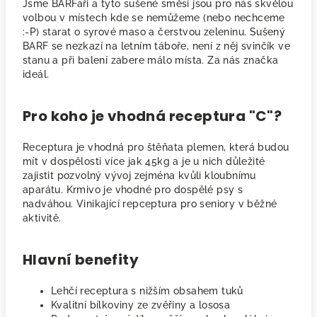
Jsme BARFaři a tyto sušené směsi jsou pro nás skvělou
volbou v místech kde se nemůžeme (nebo nechceme
:-P) starat o syrové maso a čerstvou zeleninu. Sušený
BARF se nezkazí na letním táboře, není z něj svinčík ve
stanu a při balení zabere málo místa. Za nás značka
ideál.
Pro koho je vhodná receptura "C"?
Receptura je vhodná pro štěňata plemen, která budou
mít v dospělosti více jak 45kg a je u nich důležité
zajistit pozvolný vývoj zejména kvůli kloubnímu
aparátu. Krmivo je vhodné pro dospělé psy s
nadváhou. Vinikající repceptura pro seniory v běžné
aktivitě.
Hlavní benefity
Lehčí receptura s nižším obsahem tuků
Kvalitní bílkoviny ze zvěřiny a lososa