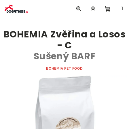
Přejít
na
obsah
Nákupn
Hledat
Přihlášení
BOHEMIA Zvěřina a Losos
košík
- C
Sušený BARF
BOHEMIA PET FOOD