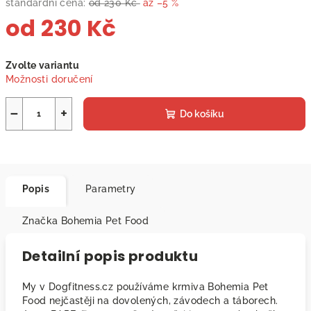
standardní cena:
od 230 Kč
až –5 %
od
230 Kč
Měrná
Zvolte variantu
cena:
Možnosti doručení
−
+
Do košíku
Popis
Parametry
Značka
Bohemia Pet Food
Detailní popis produktu
My v Dogfitness.cz používáme krmiva Bohemia Pet
Food nejčastěji na dovolených, závodech a táborech.