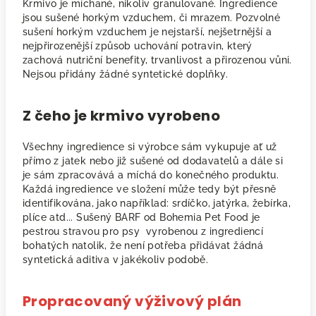
Krmivo je míchané, nikoliv granulované. Ingredience
jsou sušené horkým vzduchem, či mrazem. Pozvolné
sušení horkým vzduchem je nejstarší, nejšetrnější a
nejpřirozenější způsob uchování potravin, který
zachová nutriční benefity, trvanlivost a přirozenou vůni.
Nejsou přidány žádné syntetické doplňky.
Z čeho je krmivo vyrobeno
Všechny ingredience si výrobce sám vykupuje ať už
přímo z jatek nebo již sušené od dodavatelů a dále si
je sám zpracovává a míchá do konečného produktu.
Každá ingredience ve složení může tedy být přesně
identifikována, jako například: srdíčko, jatýrka, žebírka,
plíce atd... Sušený BARF od Bohemia Pet Food je
pestrou stravou pro psy vyrobenou z ingrediencí
bohatých natolik, že není potřeba přidávat žádná
syntetická aditiva v jakékoliv podobě.
Propracovaný výživový plán