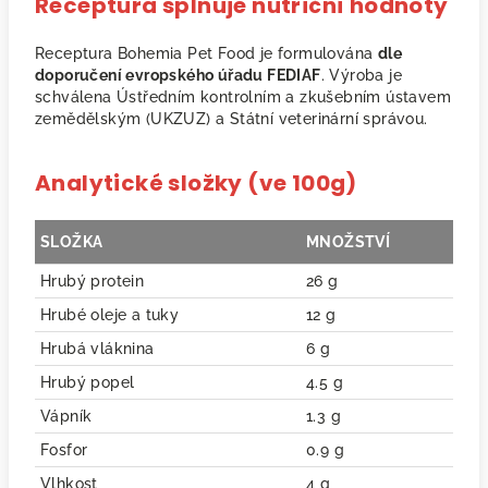
Receptura splňuje nutriční hodnoty
Receptura Bohemia Pet Food je formulována
dle
doporučení evropského úřadu FEDIAF
. Výroba je
schválena Ústředním kontrolním a zkušebním ústavem
zemědělským (UKZUZ) a Státní veterinární správou.
Analytické složky (ve 100g)
SLOŽKA
MNOŽSTVÍ
Hrubý protein
26 g
Hrubé oleje a tuky
12 g
Hrubá vláknina
6 g
Hrubý popel
4.5 g
Vápník
1.3 g
Fosfor
0.9 g
Vlhkost
4 g