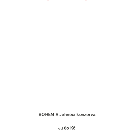
BOHEMIA Jehněčí konzerva
80 Kč
od