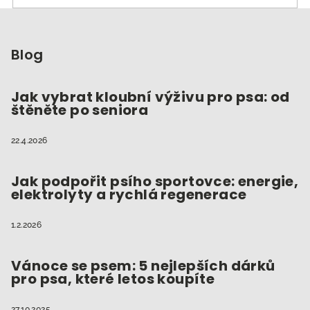
Z
á
p
Blog
a
t
Jak vybrat kloubní výživu pro psa: od
štěněte po seniora
í
22.4.2026
Jak podpořit psího sportovce: energie,
elektrolyty a rychlá regenerace
1.2.2026
Vánoce se psem: 5 nejlepších dárků
pro psa, které letos koupíte
27.10.2025