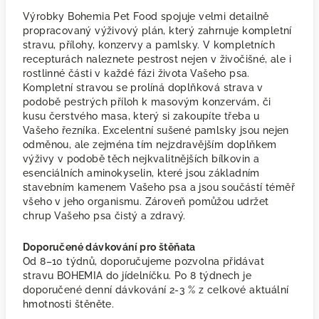
Výrobky Bohemia Pet Food spojuje velmi detailně
propracovaný výživový plán, který zahrnuje kompletní
stravu, přílohy, konzervy a pamlsky. V kompletních
recepturách naleznete pestrost nejen v živočišné, ale i
rostlinné části v každé fázi života Vašeho psa.
Kompletní stravou se prolíná doplňková strava v
podobě pestrých příloh k masovým konzervám, či
kusu čerstvého masa, který si zakoupíte třeba u
Vašeho řezníka. Excelentní sušené pamlsky jsou nejen
odměnou, ale zejména tím nejzdravějším doplňkem
výživy v podobě těch nejkvalitnějších bílkovin a
esenciálních aminokyselin, které jsou základním
stavebním kamenem Vašeho psa a jsou součástí téměř
všeho v jeho organismu. Zároveň pomůžou udržet
chrup Vašeho psa čistý a zdravý.
Doporučené dávkování pro štěňata
Od 8–10 týdnů, doporučujeme pozvolna přidávat
stravu BOHEMIA do jídelníčku. Po 8 týdnech je
doporučené denní dávkování 2-3 % z celkové aktuální
hmotnosti štěněte.