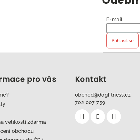
Odebír
E-mail
Přihlásit se
ormace pro vás
Kontakt
sme?
obchod
@
dogfitness.cz
702 007 759
kty
 velikostí zdarma
cení obchodu