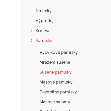
n
n
Novinky
í
Výprodej
p
Krmiva
a
Pamlsky
n
Výcvikové pamlsky
e
Mrazem sušené
l
Sušené pamlsky
Masové pamlsky
Bezobilné pamlsky
Masové salámy