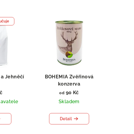
učuje
a Jehněčí
BOHEMIA Zvěřinová
konzerva
ARF
č
90 Kč
od
avatele
Skladem
Detail