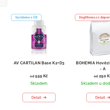
Vyrobeno v ČR
Dogfitness.cz dopor
AV CARTILAN Base K2+D3
BOHEMIA Hovězí 
- A
Sušený B
559 Kč
250 K
od
od
Skladem
Skladem u dod
Detail
Detail