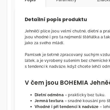
Detailní popis produktu
Jehněčí plíce jsou velmi chutné, dietní a pr
jsou vhodné i pro ta nejmenší štěňátka a tak
jako za svého mládí.
Pamlsek je šetrně zpracovaný suchým vzdu
látek, a je vyrobený sušením bez chemické k
s tendencí k nadváze, když chcete lehčí od
V čem jsou BOHEMIA Jehněč
Dietní odměna
– prakticky bez tuku.
Jemná textura
– snadné kousání pro št
Vhodné i při tendenci k nadváze
– leh