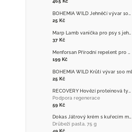
465 Kč
BOHEMIA WILD Jehněčí vývar 100 ml
25 Kč
Marp Lamb vanička pro psy s jehněčím
37 Kč
Menforsan Přírodní repelent pro psy proti hmyzu s extraktem z citronely
199 Kč
BOHEMIA WILD Krůtí vývar 100 m
25 Kč
RECOVERY Hovězí proteinová tyčinka pro psy
Podpora regenerace
59 Kč
Dokas Játrový krém s kuřecím masem
Drůbeží pasta, 75 g
49 Kč