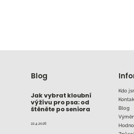
Z
á
Blog
Inf
p
a
Kdo j
Jak vybrat kloubní
t
Konta
výživu pro psa: od
štěněte po seniora
Blog
í
Výměna
22.4.2026
Hodno