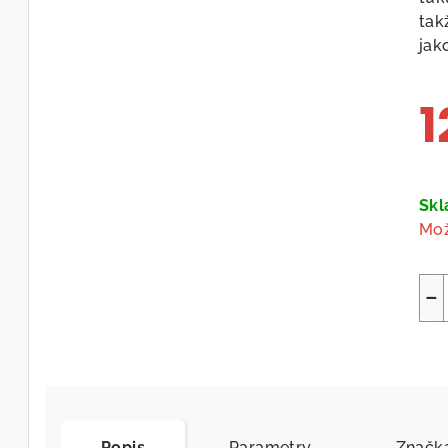
tak
jak
1
Měr
cen
Skl
Mož
−
Popis
Parametry
Značk