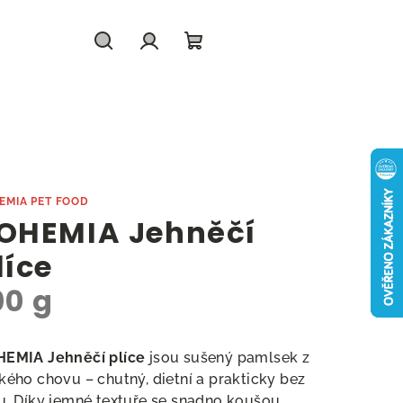
Hledat
Přihlášení
Nákupní
košík
EMIA PET FOOD
OHEMIA Jehněčí
líce
00 g
EMIA Jehněčí plíce
jsou sušený pamlsek z
kého chovu – chutný, dietní a prakticky bez
u. Díky jemné textuře se snadno koušou,