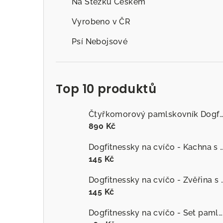
Na Stezku Českem
Vyrobeno v ČR
Psí Nebojsové
Top 10 produktů
Čtyřkomorový pamlskovník Dogfitness
890 Kč
Dogfitnessky na cvíčo - Kachna s č
145 Kč
Dogfitnessky na cvíčo
145 Kč
Dogfitnessky na cvíčo - Set pamlsků