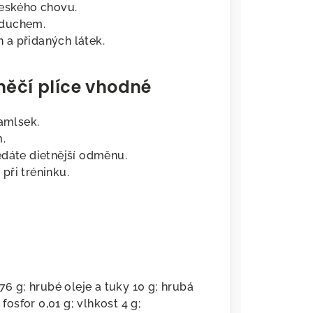
českého chovu.
zduchem.
 a přidaných látek.
něčí plíce vhodné
pamlsek.
m.
edáte dietnější odměnu.
 při tréninku.
76 g; hrubé oleje a tuky 10 g; hrubá
fosfor 0,01 g; vlhkost 4 g;