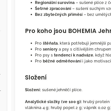
Regionální surovina
– sušené plíce z 
Šetrné zpracování
– sušení suchým v
Bez zbytečných příměsí
– bez umělých
Pro koho jsou BOHEMIA Jeh
Pro
štěňata
, která potřebují jemnější 
Pro
seniory
a psy s citlivějším chrupe
Pro psy s
tendencí k nadváze
, když hl
.cz
Pro
běžné odměňování
i jako motivaci
ervenou řepou
Složení
 - Zvěřina s jablky
Složení:
sušené jehněčí plíce.
Analytické složky (ve 100 g):
hrubý protein 
vláknina 4 g; hrubý popel 2 g; vápník 0,02 g; 