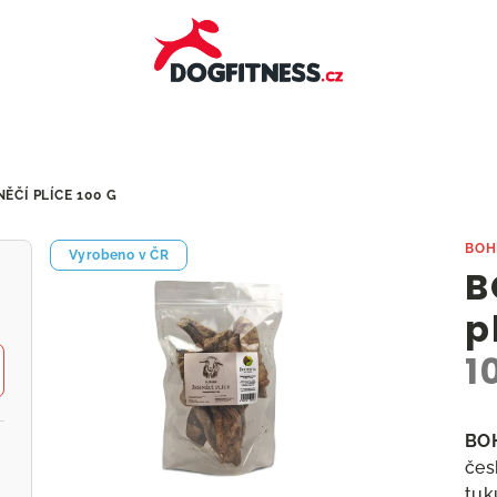
NĚČÍ PLÍCE
100 G
BOH
Vyrobeno v ČR
B
p
1
BOH
čes
tuk