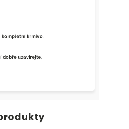
 kompletní krmivo
.
.
ní
dobře uzavírejte
.
 produkty