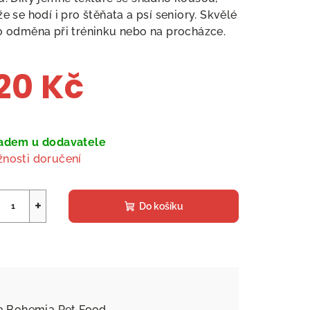
že se hodí i pro štěňata a psí seniory. Skvělé
o odměna při tréninku nebo na procházce.
20 Kč
ná
a:
adem u dodavatele
nosti doručení
+
Do košíku
a
Bohemia Pet Food