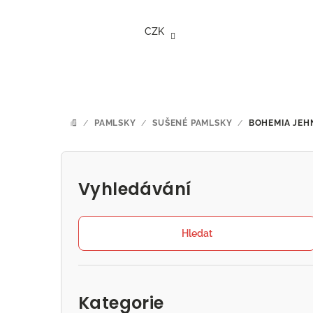
Přejít
na
CZK
obsah
/
PAMLSKY
/
SUŠENÉ PAMLSKY
/
BOHEMIA JEH
DOMŮ
P
o
Vyhledávání
s
t
Hledat
r
Přeskočit
a
kategorie
Kategorie