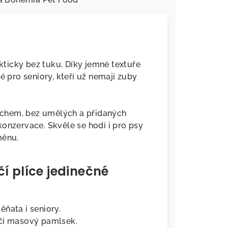
akticky bez tuku. Díky jemné textuře
é pro seniory, kteří už nemají zuby
chem, bez umělých a přidaných
onzervace. Skvěle se hodí i pro psy
měnu.
í plíce jedinečné
ěňata i seniory.
čí masový pamlsek.