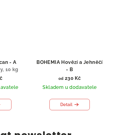
an - A
BOHEMIA Hovězí a Jehněčí
y, 10 kg
- B
Sušený BARF
č
230 Kč
od
avatele
Skladem u dodavatele
Detail