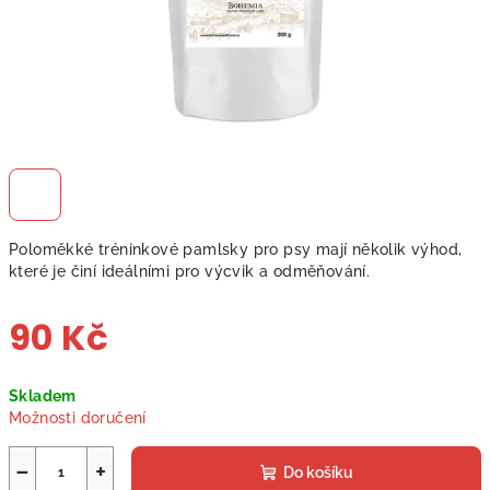
Poloměkké tréninkové pamlsky pro psy mají několik výhod,
které je činí ideálními pro výcvik a odměňování.
90 Kč
Měrná
Skladem
cena:
Možnosti doručení
−
+
Do košíku