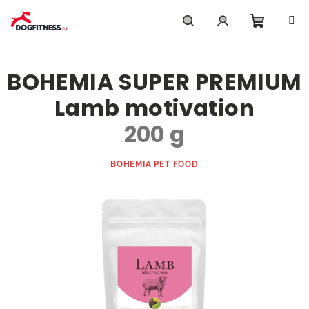
Přejít
na
obsah
Nákupn
Hledat
Přihlášení
BOHEMIA SUPER PREMIUM
košík
Lamb motivation
200 g
BOHEMIA PET FOOD