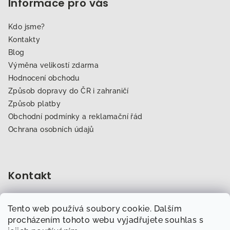
Informace pro vás
Kdo jsme?
Kontakty
Blog
Výměna velikostí zdarma
Hodnocení obchodu
Způsob dopravy do ČR i zahraničí
Způsob platby
Obchodní podmínky a reklamační řád
Ochrana osobních údajů
Kontakt
obchod
@
dogfitness.cz
Tento web používá soubory cookie. Dalším
702 007 759
procházením tohoto webu vyjadřujete souhlas s