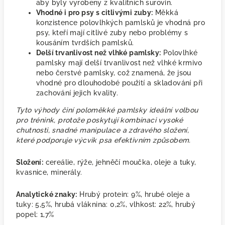
aby byly vyrobeny z kvalitních surovin.
Vhodné i pro psy s citlivými zuby:
Měkká
konzistence polovlhkých pamlsků je vhodná pro
psy, kteří mají citlivé zuby nebo problémy s
kousáním tvrdších pamlsků.
Delší trvanlivost než vlhké pamlsky:
Polovlhké
pamlsky mají delší trvanlivost než vlhké krmivo
nebo čerstvé pamlsky, což znamená, že jsou
vhodné pro dlouhodobé použití a skladování při
zachování jejich kvality.
Tyto výhody činí p
oloměkké pamlsky ideální volbou
pro trénink, protože poskytují kombinaci vysoké
chutnosti, snadné manipulace a zdravého složení,
které podporuje výcvik psa efektivním způsobem.
Složení:
cereálie, rýže, jehněčí moučka, oleje a tuky,
kvasnice, minerály.
Analytické znaky:
Hrubý protein: 9%, hrubé oleje a
tuky: 5,5%, hrubá vláknina: 0,2%, vlhkost: 22%, hrubý
popel: 1,7%