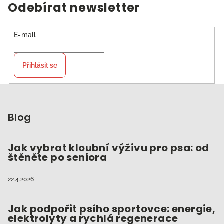
Odebírat newsletter
E-mail
Přihlásit se
Z
á
p
Blog
a
t
Jak vybrat kloubní výživu pro psa: od
štěněte po seniora
í
22.4.2026
Jak podpořit psího sportovce: energie,
elektrolyty a rychlá regenerace