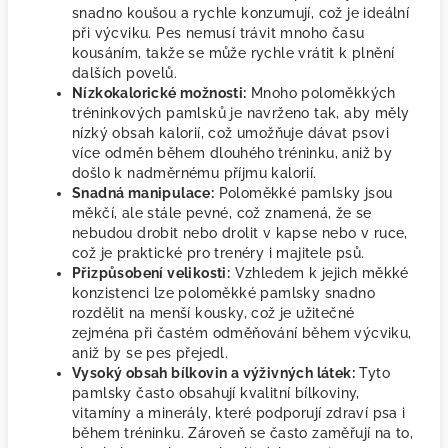
snadno koušou a rychle konzumují, což je ideální
při výcviku. Pes nemusí trávit mnoho času
kousáním, takže se může rychle vrátit k plnění
dalších povelů.
Nízkokalorické možnosti:
Mnoho poloměkkých
tréninkových pamlsků je navrženo tak, aby měly
nízký obsah kalorií, což umožňuje dávat psovi
více odměn během dlouhého tréninku, aniž by
došlo k nadměrnému příjmu kalorií.
Snadná manipulace:
Poloměkké
pamlsky jsou
měkčí, ale stále pevné, což znamená, že se
nebudou drobit nebo drolit v kapse nebo v ruce,
což je praktické pro trenéry i majitele psů.
Přizpůsobení velikosti:
Vzhledem k jejich měkké
konzistenci lze poloměkké pamlsky snadno
rozdělit na menší kousky, což je užitečné
zejména při častém odměňování během výcviku,
aniž by se pes přejedl.
Vysoký obsah bílkovin a výživných látek:
Tyto
pamlsky často obsahují kvalitní bílkoviny,
vitamíny a minerály, které podporují zdraví psa i
během tréninku. Zároveň se často zaměřují na to,