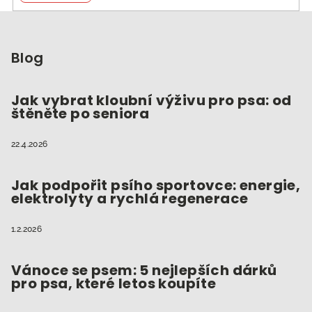
Z
á
p
Blog
a
t
Jak vybrat kloubní výživu pro psa: od
štěněte po seniora
í
22.4.2026
Jak podpořit psího sportovce: energie,
elektrolyty a rychlá regenerace
1.2.2026
Vánoce se psem: 5 nejlepších dárků
pro psa, které letos koupíte