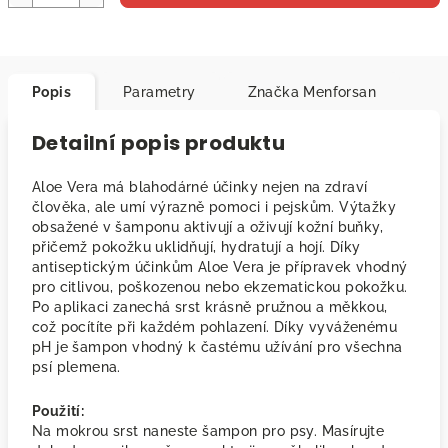
Popis
Parametry
Značka
Menforsan
Detailní popis produktu
Aloe Vera má blahodárné účinky nejen na zdraví
člověka, ale umí výrazně pomoci i pejskům. Výtažky
obsažené v šamponu aktivují a oživují kožní buňky,
přičemž pokožku uklidňují, hydratují a hojí. Díky
antiseptickým účinkům Aloe Vera je přípravek vhodný
pro citlivou, poškozenou nebo ekzematickou pokožku.
Po aplikaci zanechá srst krásně pružnou a měkkou,
což pocítíte při každém pohlazení. Díky vyváženému
pH je šampon vhodný k častému užívání pro všechna
psí plemena.
Použití:
Na mokrou srst naneste šampon pro psy. Masírujte