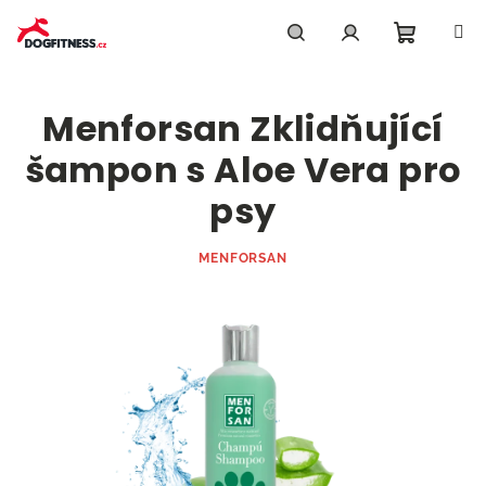
Přejít
na
obsah
Nákupn
Hledat
Přihlášení
Menforsan Zklidňující
košík
šampon s Aloe Vera pro
psy
MENFORSAN