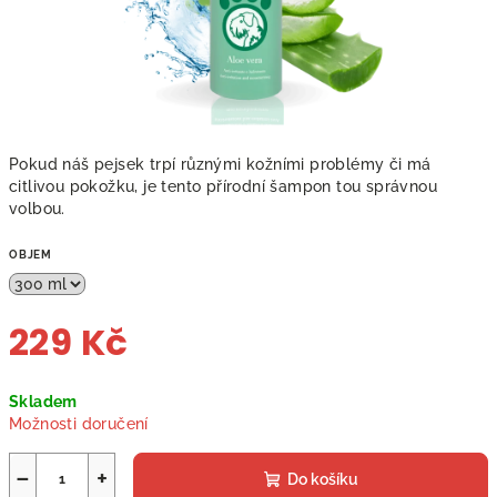
Pokud náš pejsek trpí různými kožními problémy či má
citlivou pokožku, je tento přírodní šampon tou správnou
volbou.
OBJEM
229 Kč
Měrná
Skladem
cena:
Možnosti doručení
−
+
Do košíku