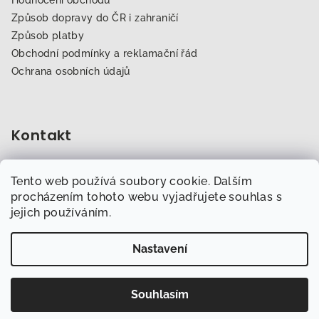
Způsob dopravy do ČR i zahraničí
Způsob platby
Obchodní podmínky a reklamační řád
Ochrana osobních údajů
Kontakt
obchod
@
dogfitness.cz
Tento web používá soubory cookie. Dalším
702 007 759
procházením tohoto webu vyjadřujete souhlas s
jejich používáním.
Nastavení
Copyright 2026
Obchod.Dogfitness.cz
. Všechna práva
vyhrazena.
Souhlasím
Vytvořil Shoptet
Nejlepší newsletter pro pejskaře?