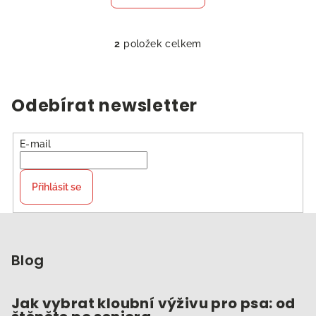
2
položek celkem
O
v
l
á
Odebírat newsletter
d
a
c
E-mail
í
p
Přihlásit se
r
v
Z
k
á
y
p
Blog
v
ý
a
p
t
Jak vybrat kloubní výživu pro psa: od
i