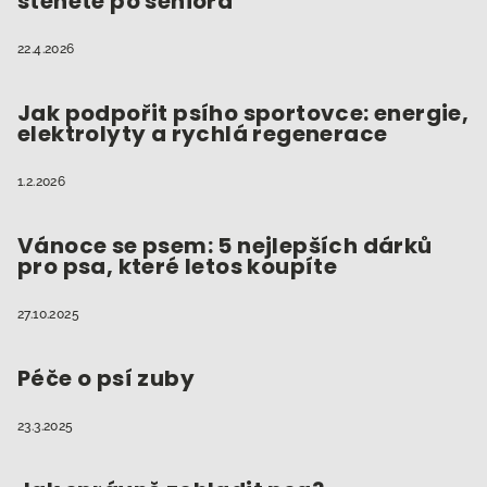
štěněte po seniora
í
s
u
22.4.2026
Jak podpořit psího sportovce: energie,
elektrolyty a rychlá regenerace
1.2.2026
Vánoce se psem: 5 nejlepších dárků
pro psa, které letos koupíte
27.10.2025
Péče o psí zuby
23.3.2025