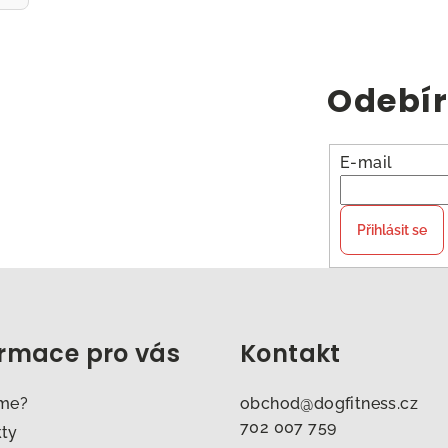
Odebír
E-mail
Přihlásit se
ormace pro vás
Kontakt
sme?
obchod
@
dogfitness.cz
702 007 759
kty