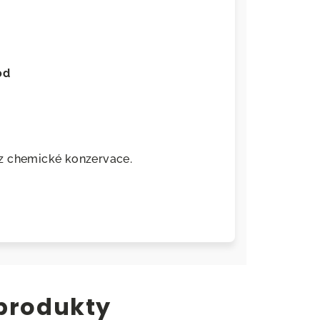
od
z chemické konzervace.
 produkty