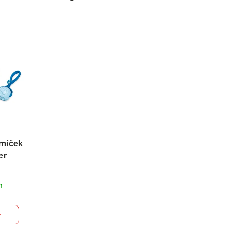
 míček
er
m