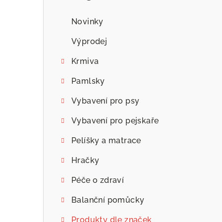
n
n
Novinky
í
Výprodej
p
Krmiva
a
Pamlsky
n
Vybavení pro psy
e
Vybavení pro pejskaře
l
Pelíšky a matrace
Hračky
Péče o zdraví
Balanční pomůcky
Produkty dle značek