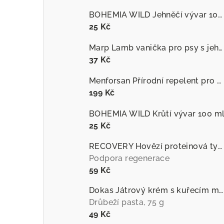
BOHEMIA WILD Jehněčí vývar 100 ml
25 Kč
Marp Lamb vanička pro psy s jehněčím
37 Kč
Menforsan Přírodní repelent pro psy proti hmyzu s extraktem z citronely
199 Kč
BOHEMIA WILD Krůtí vývar 100 m
25 Kč
RECOVERY Hovězí proteinová tyčinka pro psy
Podpora regenerace
59 Kč
Dokas Játrový krém s kuřecím masem
Drůbeží pasta, 75 g
49 Kč