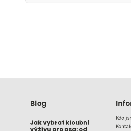
Z
á
Blog
Inf
p
a
Kdo j
Jak vybrat kloubní
t
Konta
výživu pro psa: od