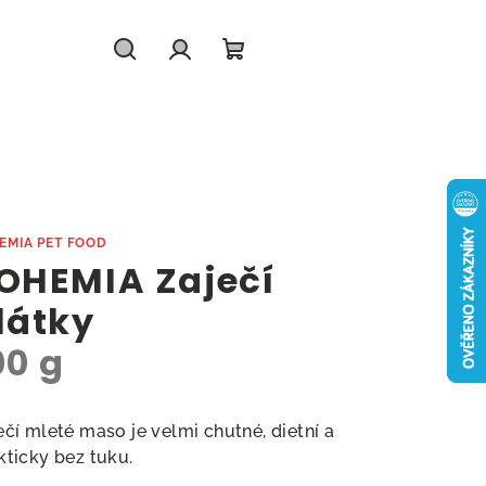
Hledat
Přihlášení
Nákupní
košík
EMIA PET FOOD
OHEMIA Zaječí
látky
00 g
ečí mleté maso je velmi chutné, dietní a
kticky bez tuku.