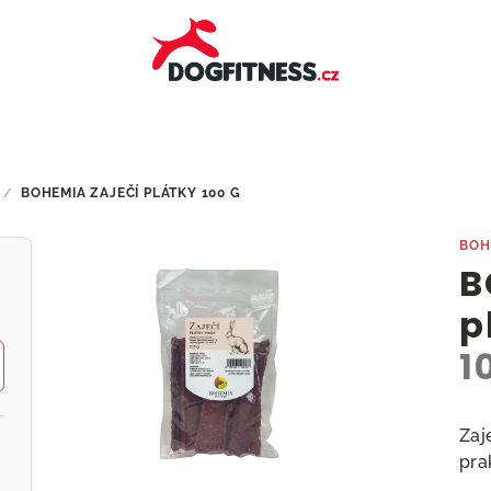
/
BOHEMIA ZAJEČÍ PLÁTKY
100 G
BOH
B
p
1
Zaj
pra