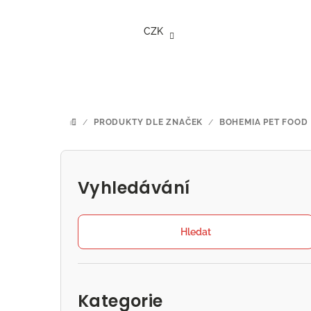
Přejít
na
CZK
obsah
/
PRODUKTY DLE ZNAČEK
/
BOHEMIA PET FOOD
DOMŮ
P
o
Vyhledávání
s
t
Hledat
r
Přeskočit
a
kategorie
Kategorie