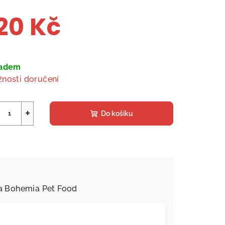
20 Kč
ná
a:
ladem
nosti doručení
+
Do košíku
a
Bohemia Pet Food