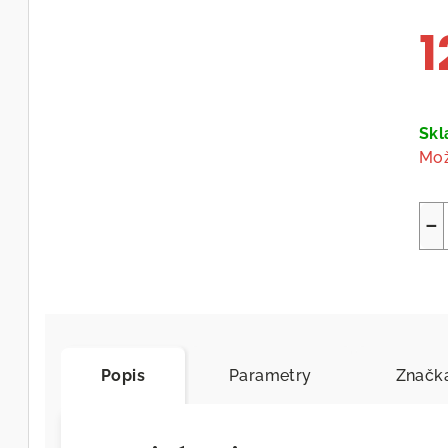
1
Měr
cen
Sk
Mož
−
Popis
Parametry
Značk