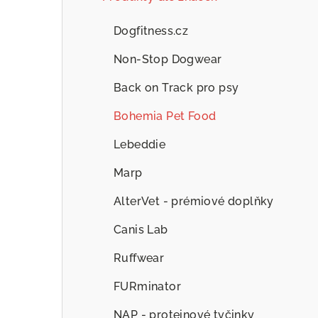
Dogfitness.cz
Non-Stop Dogwear
Back on Track pro psy
Bohemia Pet Food
Lebeddie
Marp
AlterVet - prémiové doplňky
Canis Lab
Ruffwear
FURminator
NAP - proteinové tyčinky