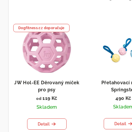
Dogfitness.cz doporučuje
JW Hol-EE Děrovaný míček
Přetahovací
pro psy
Springst
119 Kč
490 Kč
od
Sklade
Skladem
Detail
Detail