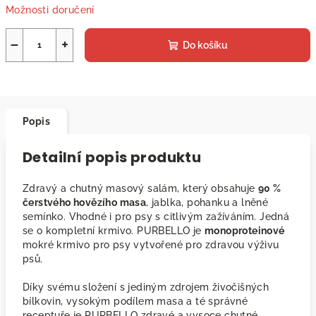
Možnosti doručení
−
+
Do košíku
Popis
Detailní popis produktu
Zdravý a chutný masový salám, který obsahuje
90 %
čerstvého hovězího masa
, jablka, pohanku a lněné
semínko. Vhodné i pro psy s citlivým zažíváním. Jedná
se o kompletní krmivo. PURBELLO je
monoproteinové
mokré krmivo pro psy vytvořené pro zdravou výživu
psů.
Díky svému složení s jediným zdrojem živočišných
bílkovin, vysokým podílem masa a té správné
receptuře je PURBELLO zdravé a vysoce chutné.