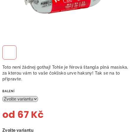
Toto není žádnej gothaj! Tohle je férová štangla plná masiska,
za kterou vám to vaše čoklisko urve haksny! Tak se na to
připravte.
BALENÍ
od
67 Kč
Měrná
Zvolte variantu
cena: