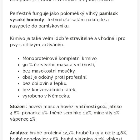
Perfektně funguje jako poloměkký vlhký
pamlsek
vysoké hodnoty
. Jednoduše salám nakrájíte a
nasypete do pamlskovníku.
Krmivo je také velmi dobře stravitelné a vhodné i pro
psy s citlivým zažíváním.
Monoproteinové kompletní krmivo,
90 % čerstvého masa a vnitřností,
bez masokostní moučky,
obal je odolný proti prořezání,
bez obilovin a lepku,
bez konzervačních látek,
vyrobeno v Německu.
Složení:
hovězí maso a hovězí vnitřnosti 90%, jablko
4,8%, pohanka 2%, lněné semínko 1,2%, minerály 1%,
vápenec 1%
Analýza:
hrubé proteiny 12,7%, hrubé tuky a oleje 3,8%,
hrubé popeloviny 2,8%, hrubá vláknina 0,7%, vlhkost