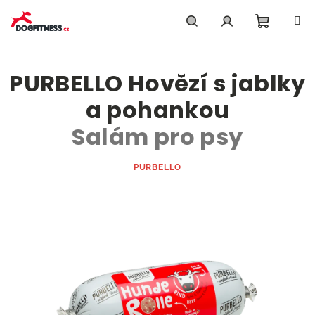
Přejít
na
obsah
Nákupn
Hledat
Přihlášení
PURBELLO Hovězí s jablky
košík
a pohankou
Salám pro psy
PURBELLO