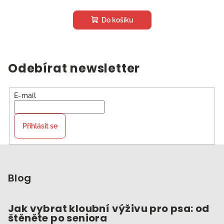
Do košíku
Odebírat newsletter
E-mail
Přihlásit se
Z
á
p
Blog
a
t
Jak vybrat kloubní výživu pro psa: od
štěněte po seniora
í