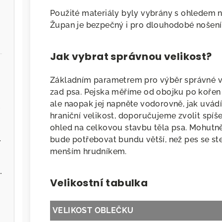
Použité materiály byly vybrány s ohledem na
Župan je bezpečný i pro dlouhodobé nošení a
Jak vybrat správnou velikost?
Základním parametrem pro výběr správné ve
zad psa. Pejska měříme od obojku po kořen 
ale naopak jej napněte vodorovně, jak uvád
.cz
hraniční velikost, doporučujeme zvolit spíš
ohled na celkovou stavbu těla psa. Mohutně
ervenou řepou
bude potřebovat bundu větší, než pes se s
menším hrudníkem.
 - Zvěřina s jablky
Velikostní tabulka
VELIKOST OBLEČKU