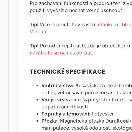
Pro zachování funkčnosti a prodloužení ži
použití vyvěsit a nechat volně uschnout.
Tip!
Více si přečtěte v našem
článku na blo
Verčou
.
Tip!
Pokud si nejste jistí, zda je obleček pr
neváhejte se na nás obrátit
.
TECHNICKÉ SPECIFIKACE
Vnitřní vrstva:
60 % viskóza, 20 % bambu
dotek, velmi savá, přirozeně antibakteri
Vnější vrstva:
100 % polyester froté 
odpařování vlhkosti
Popruhy a lemování:
Polyester
Přezka:
Magnetická přezka Duraflex® 
manipulace, vysoká odolnost, ekologi