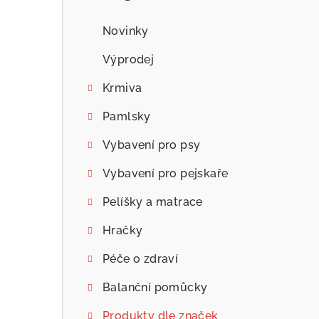
n
n
Novinky
í
Výprodej
p
Krmiva
a
Pamlsky
n
Vybavení pro psy
e
Vybavení pro pejskaře
l
Pelíšky a matrace
Hračky
Péče o zdraví
Balanční pomůcky
Produkty dle značek