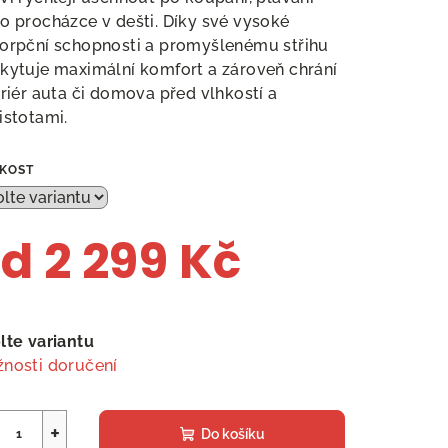
o procházce v dešti.
Díky své vysoké
orpční schopnosti a promyšlenému střihu
kytuje maximální komfort a zároveň chrání
eriér auta či domova před vlhkostí a
istotami.
IKOST
od
2 299 Kč
ná
a:
lte variantu
nosti doručení
+
Do košíku