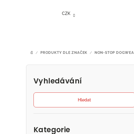
Přejít
na
CZK
obsah
/
PRODUKTY DLE ZNAČEK
/
NON-STOP DOGWEA
DOMŮ
P
o
Vyhledávání
s
t
Hledat
r
Přeskočit
a
kategorie
Kategorie