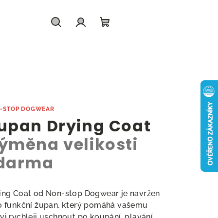
Hledat
Přihlášení
Nákupní
košík
-STOP DOGWEAR
upan Drying Coat
ýměna velikosti
darma
ing Coat od Non-stop Dogwear je navržen
o funkční župan, který pomáhá vašemu
vi rychleji uschnout po koupání, plavání