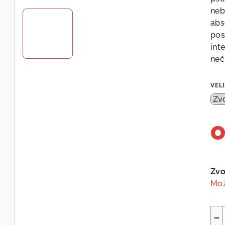
neb
abs
pos
int
neč
VEL
Měr
cen
Zvo
Mož
−