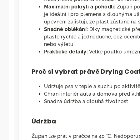
Maximální pokrytí a pohodlí:
Župan pokr
je ideální i pro plemena s dlouhýma uš
upevnění zajišťují, že plášť zůstane na
Snadné oblékání:
Díky magnetické přez
pláště rychlé a jednoduché, což ocení
nebo výletu.
Praktické detaily:
Velké poutko umožňu
Proč si vybrat právě Drying Coa
Udržuje psa v teple a suchu po aktivit
Chrání interiér auta a domova před vlh
Snadná údržba a dlouhá životnost
Údržba
Župan lze prát v pračce na 40 °C. Nedoporuču