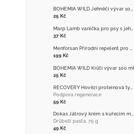
BOHEMIA WILD Jehněčí vývar 100 ml
25 Kč
Marp Lamb vanička pro psy s jehněčím
37 Kč
Menforsan Přírodní repelent pro psy proti hmyzu s extraktem z citronely
199 Kč
BOHEMIA WILD Krůtí vývar 100 m
25 Kč
RECOVERY Hovězí proteinová tyčinka pro psy
Podpora regenerace
59 Kč
Dokas Játrový krém s kuřecím masem
Drůbeží pasta, 75 g
49 Kč