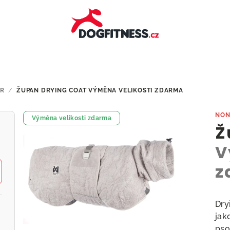
R
/
ŽUPAN DRYING COAT
VÝMĚNA VELIKOSTI ZDARMA
NON
Výměna velikosti zdarma
Ž
V
z
Dry
jak
pso