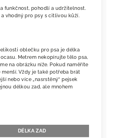
 funkčnost, pohodlí a udržitelnost.
 vhodný pro psy s citlivou kůží.
likosti oblečku pro psa je délka
ocasu. Metrem nekopírujte tělo psa,
íme na obrázku níže. Pokud naměříte
e menší. Vždy je také potřeba brát
jší nebo více „nasrstěný“ pejsek
tejnou délkou zad, ale mnohem
DÉLKA ZAD