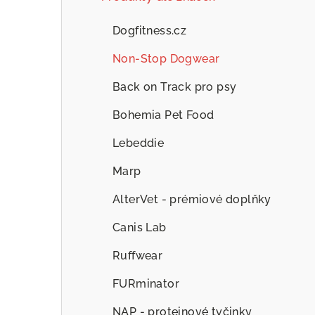
Dogfitness.cz
Non-Stop Dogwear
Back on Track pro psy
Bohemia Pet Food
Lebeddie
Marp
AlterVet - prémiové doplňky
Canis Lab
Ruffwear
FURminator
NAP - proteinové tyčinky