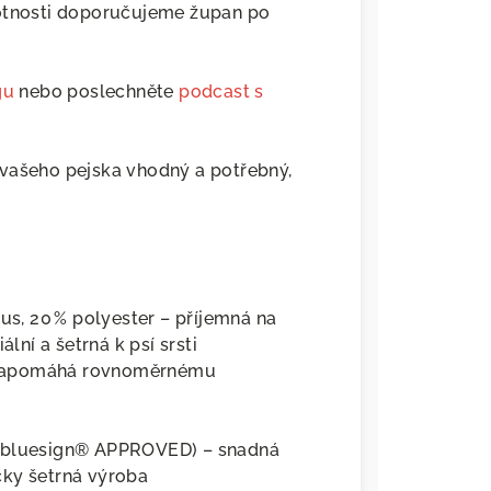
votnosti doporučujeme župan po
gu
nebo poslechněte
podcast s
o vašeho pejska vhodný a potřebný,
s, 20 % polyester – příjemná na
ální a šetrná k psí srsti
– napomáhá rovnoměrnému
(bluesign® APPROVED) – snadná
cky šetrná výroba