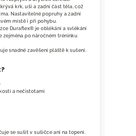
ývá krk, uši a zadní část těla, což
ima. Nastavitelné popruhy a zadní
 svém místě i při pohybu.
ce Duraflex® je oblékání a svlékání
te zejména po náročném tréninku
je snadné zavěšení pláště k sušení.
t?
ě
kostí a nečistotami
je se sušit v sušičce ani na topení.