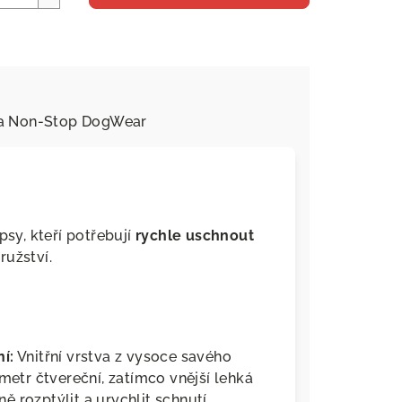
a
Non-Stop DogWear
psy, kteří potřebují
rychle uschnout
ružství.
í:
Vnitřní vrstva z vysoce savého
metr čtvereční, zatímco vnější lehká
 rozptýlit a urychlit schnutí