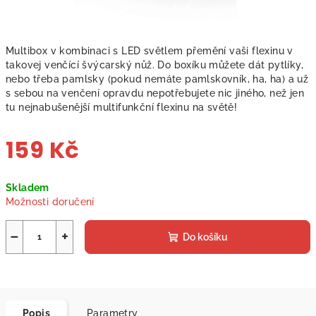
Multibox v kombinaci s LED světlem přemění vaši flexinu v
takovej venčící švýcarský nůž. Do boxíku můžete dát pytlíky,
nebo třeba pamlsky (pokud nemáte pamlskovník, ha, ha) a už
s sebou na venčení opravdu nepotřebujete nic jiného, než jen
tu nejnabušenější multifunkční flexinu na světě!
159 Kč
Měrná
Skladem
cena:
Možnosti doručení
−
+
Do košíku
Popis
Parametry