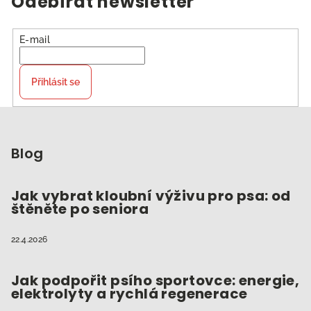
Odebírat newsletter
E-mail
Přihlásit se
Z
á
p
Blog
a
t
Jak vybrat kloubní výživu pro psa: od
štěněte po seniora
í
22.4.2026
Jak podpořit psího sportovce: energie,
elektrolyty a rychlá regenerace