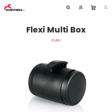
Přejít
na
obsah
Nákupn
Hledat
Přihlášení
Flexi Multi Box
košík
FLEXI