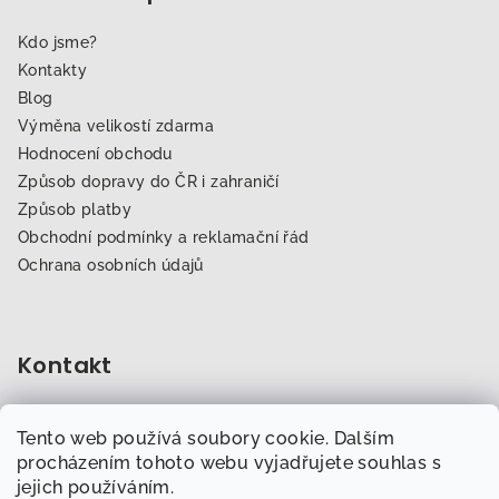
Kdo jsme?
Kontakty
Blog
Výměna velikostí zdarma
Hodnocení obchodu
Způsob dopravy do ČR i zahraničí
Způsob platby
Obchodní podmínky a reklamační řád
Ochrana osobních údajů
Kontakt
obchod
@
dogfitness.cz
Tento web používá soubory cookie. Dalším
702 007 759
procházením tohoto webu vyjadřujete souhlas s
jejich používáním.