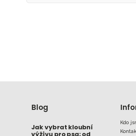
Z
á
Blog
Inf
p
a
Kdo j
Jak vybrat kloubní
t
Konta
výživu pro psa: od