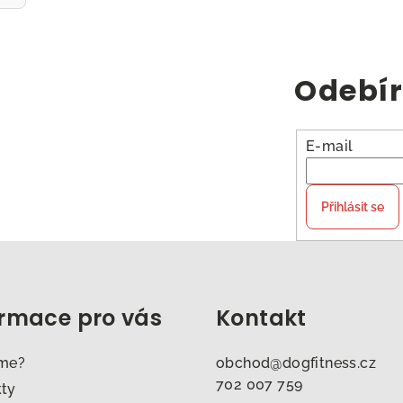
Odebír
E-mail
Přihlásit se
ormace pro vás
Kontakt
sme?
obchod
@
dogfitness.cz
702 007 759
kty