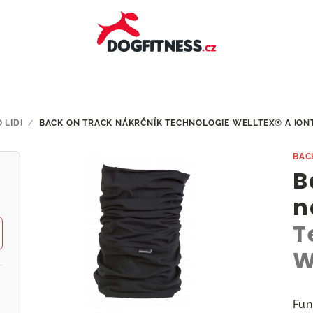
 LIDI
/
BACK ON TRACK NÁKRČNÍK
TECHNOLOGIE WELLTEX® A ION
BAC
B
n
T
W
Fun