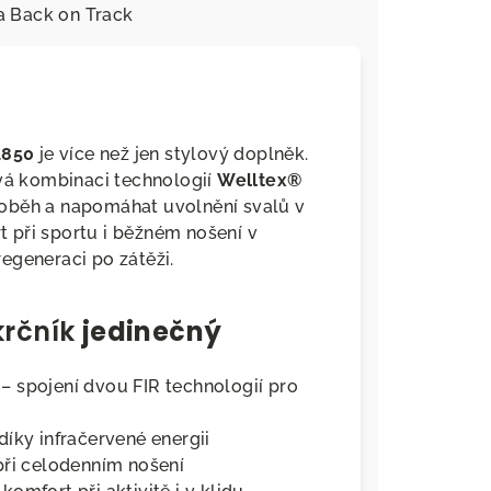
a
Back on Track
1850
je více než jen stylový doplněk.
ívá kombinaci technologií
Welltex®
 oběh a napomáhat uvolnění svalů v
rt při sportu i běžném nošení v
egeneraci po zátěži.
krčník
jedinečný
– spojení dvou FIR technologií pro
díky infračervené energii
při celodenním nošení