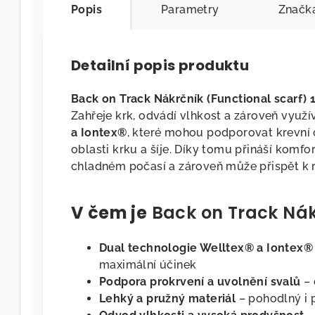
Popis
Parametry
Značk
Detailní popis produktu
Back on Track Nákrčník (Functional scarf) 
Zahřeje krk, odvádí vlhkost a zároveň využ
a Iontex®
, které mohou podporovat krevní
oblasti krku a šíje. Díky tomu přináší komfo
chladném počasí a zároveň může přispět k r
V čem je
Back on Track Ná
Dual technologie Welltex® a Iontex®
maximální účinek
Podpora prokrvení a uvolnění svalů
– 
Lehký a pružný materiál
– pohodlný i 