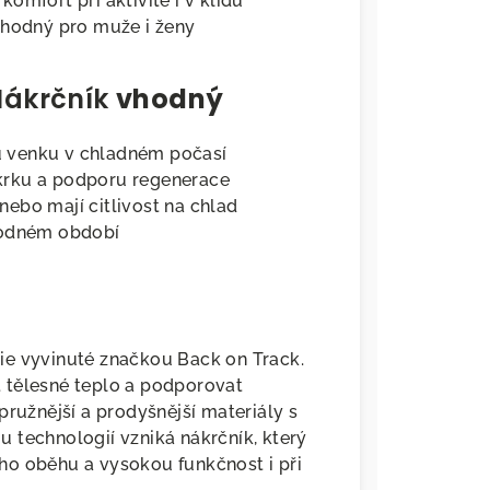
komfort při aktivitě i v klidu
vhodný pro muže i ženy
Nákrčník
vhodný
su venku v chladném počasí
u krku a podporu regenerace
 nebo mají citlivost na chlad
hodném období
ie vyvinuté značkou Back on Track.
 tělesné teplo a podporovat
pružnější a prodyšnější materiály s
 technologií vzniká nákrčník, který
ho oběhu a vysokou funkčnost i při