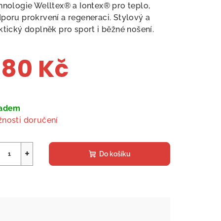
hnologie Welltex® a Iontex® pro teplo,
poru prokrvení a regeneraci. Stylový a
ktický doplněk pro sport i běžné nošení.
80 Kč
ná
a:
ladem
nosti doručení
+
Do košíku