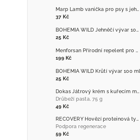
Marp Lamb vanička pro psy s jehněčím
37 Kč
BOHEMIA WILD Jehněčí vývar 100 ml
25 Kč
Menforsan Přírodní repelent pro psy proti hmyzu s extraktem z citronely
199 Kč
BOHEMIA WILD Krůtí vývar 100 m
25 Kč
Dokas Játrový krém s kuřecím masem
Drůbeží pasta, 75 g
49 Kč
RECOVERY Hovězí proteinová tyčinka pro psy
Podpora regenerace
59 Kč