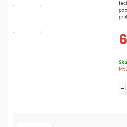
tec
pod
pra
6
Měr
cen
Sk
Mož
−