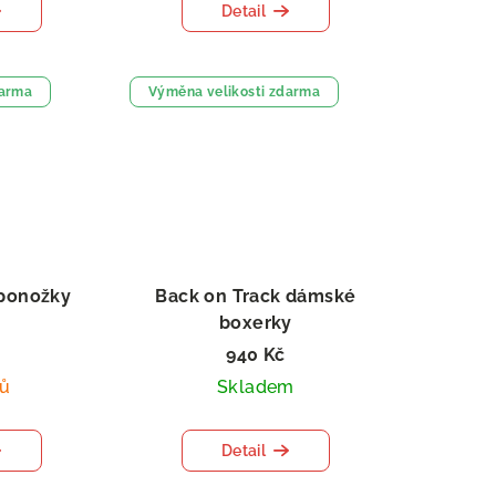
Detail
darma
Výměna velikosti zdarma
 ponožky
Back on Track dámské
boxerky
940 Kč
nů
Skladem
Detail