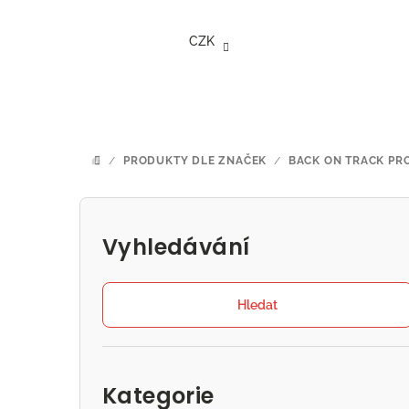
Přejít
na
CZK
obsah
/
PRODUKTY DLE ZNAČEK
/
BACK ON TRACK PRO
DOMŮ
P
o
Vyhledávání
s
t
Hledat
r
Přeskočit
a
kategorie
Kategorie