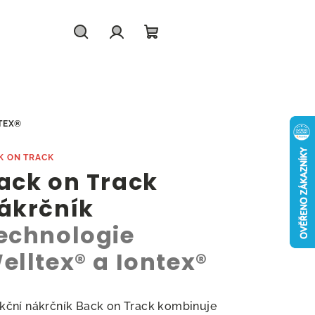
Hledat
Přihlášení
Nákupní
košík
TEX®
K ON TRACK
ack on Track
ákrčník
echnologie
elltex® a Iontex®
kční nákrčník Back on Track kombinuje