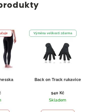
 produkty
učuje
Výměna velikosti zdarma
tnesska
Back on Track rukavice
č
940 Kč
m
Skladem