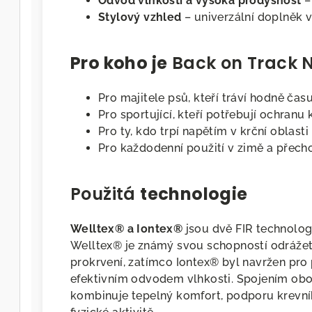
Odvod vlhkosti a vysoká prodyšnost
– 
Stylový vzhled
– univerzální doplněk 
Pro koho je
Back on Track 
Pro majitele psů, kteří tráví hodně ča
Pro sportující, kteří potřebují ochran
Pro ty, kdo trpí napětím v krční oblasti
Pro každodenní použití v zimě a přec
Použitá
technologie
Welltex® a Iontex®
jsou dvě FIR technolog
Welltex® je známý svou schopností odrážet
prokrvení, zatímco Iontex® byl navržen pro 
efektivním odvodem vlhkosti. Spojením obou
kombinuje tepelný komfort, podporu krevní