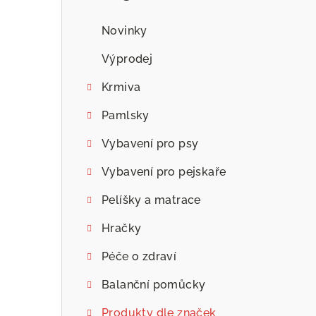
n
n
Novinky
í
Výprodej
p
Krmiva
a
Pamlsky
n
Vybavení pro psy
e
Vybavení pro pejskaře
l
Pelíšky a matrace
Hračky
Péče o zdraví
Balanční pomůcky
Produkty dle značek