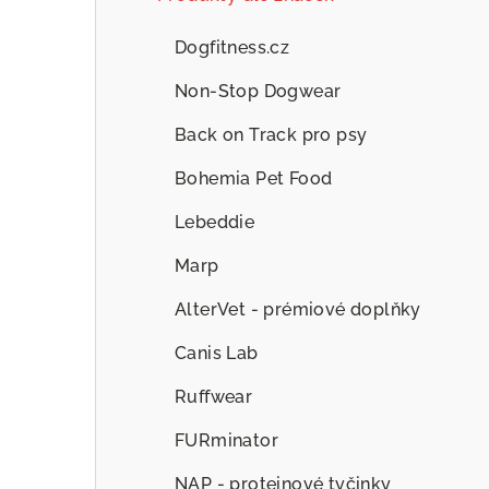
Dogfitness.cz
Non-Stop Dogwear
Back on Track pro psy
Bohemia Pet Food
Lebeddie
Marp
AlterVet - prémiové doplňky
Canis Lab
Ruffwear
FURminator
NAP - proteinové tyčinky