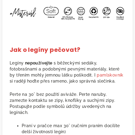
Jak o legíny pečovat?
Legíny
nepoužívejte
s běžeckými sedáky,
fotobrašnami a podobnými pevnými materiály, které
by třením mohly jemnou látku poškodit. I
pamlskovník
si raději hoďte přes rameno, jako správná slečinka.
Perte na 30° bez použití aviváže. Perte naruby,
zamezte kontaktu se zipy, knoflíky a suchými zipy.
Postupujte podle symbolů údržby uvedených na
legínách.
Praní v pračce max 30° (ručním praním docílíte
delší životnosti legín)