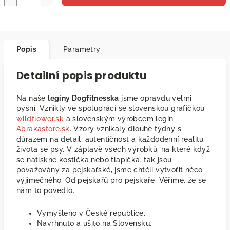
Popis
Parametry
Detailní popis produktu
Na naše
legíny Dogfitnesska
jsme opravdu velmi
pyšní. Vznikly ve spolupráci se slovenskou grafičkou
wildflower.sk
a slovenským výrobcem legín
Abrakastore.sk
. Vzory vznikaly dlouhé týdny s
důrazem na detail, autentičnost a každodenní realitu
života se psy. V záplavě všech výrobků, na které když
se natiskne kostička nebo tlapička, tak jsou
považovány za pejskařské, jsme chtěli vytvořit něco
výjimečného. Od pejskařů pro pejskaře. Věříme, že se
nám to povedlo.
Vymyšleno v České republice.
Navrhnuto a ušito na Slovensku.