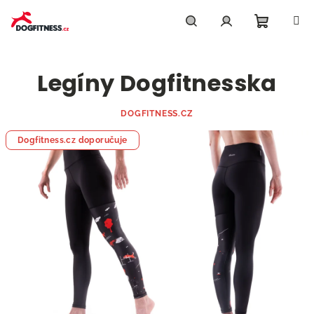
Přejít
na
obsah
Nákupn
Hledat
Přihlášení
Legíny Dogfitnesska
košík
DOGFITNESS.CZ
Dogfitness.cz doporučuje