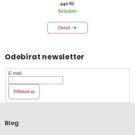
940 Kč
Skladem
Detail
Odebírat newsletter
E-mail
Přihlásit se
Z
á
p
Blog
a