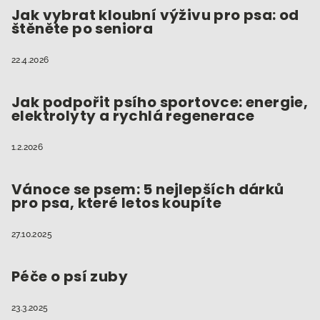
t
Jak vybrat kloubní výživu pro psa: od
štěněte po seniora
í
22.4.2026
Jak podpořit psího sportovce: energie,
elektrolyty a rychlá regenerace
1.2.2026
Vánoce se psem: 5 nejlepších dárků
pro psa, které letos koupíte
27.10.2025
Péče o psí zuby
23.3.2025