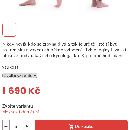
Nikdy nevíš, kdo se zrovna dívá a tak je určitě jistější být
na tréninku a závodech pěkně vyladěná. Tyhle legíny ti zajistí
plusové body u každého kynologa, který po tobě hodí okem.
VELIKOST
1 690 Kč
Měrná
Zvolte variantu
cena:
Možnosti doručení
−
+
Do košíku