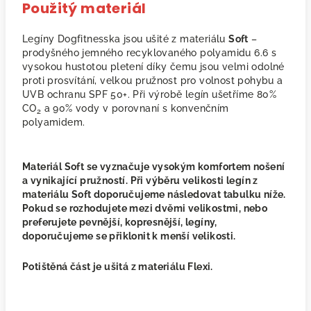
Použitý materiál
Legíny Dogfitnesska jsou ušité z materiálu
Soft
–
prodyšného jemného recyklovaného polyamidu 6.6 s
vysokou hustotou pletení díky čemu jsou velmi odolné
proti prosvítání, velkou pružnost pro volnost pohybu a
UVB ochranu SPF 50+. Při výrobě legín ušetříme 80%
CO
a 90% vody v porovnaní s konvenčním
2
polyamidem.
Materiál Soft se vyznačuje vysokým komfortem nošení
a vynikající pružností. Při výběru velikosti legín z
materiálu Soft doporučujeme následovat tabulku níže.
Pokud se rozhodujete mezi dvěmi velikostmi, nebo
preferujete pevnější, kopresnější, legíny,
doporučujeme se přiklonit k menší velikosti.
Potištěná část je ušitá z materiálu Flexi.