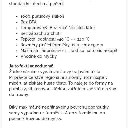
standardní plech na pečení.
100% platinový silikon
Bez BPA
Temperovaný: Bez znečišťujících látek
Bez zápachu a chuti
Teplotní odolnost: -40 °C ~ + 240 °C
Rozměry pečící formičky: cca. 40 x 29 cm
Maximální nepřilnavost - fakt se na to nic nelepí!
Vhodné do myčky
Je to fakt jednoduché!
Žádné náročné vyvalování a vykrajování těsta.
Připravte čerstvé regionální suroviny, rozmixujte v
mixéru ať získáte husté těsto. To nalejte do formy na
pamlsky, silikonovou stěrkou zatřete a začistěte a šup
do trouby.
Díky maximálně nepřilnavému povrchu pochoutky
samy vypadnou z formiček. A co s formičkou po
pečení? Rovnou do myčky.