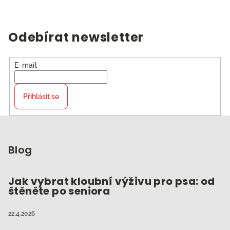
Odebírat newsletter
E-mail
Přihlásit se
Z
á
p
Blog
a
t
Jak vybrat kloubní výživu pro psa: od
štěněte po seniora
í
22.4.2026