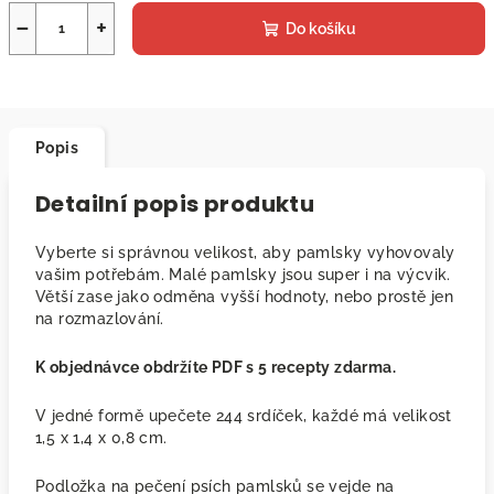
−
+
Do košíku
Popis
Detailní popis produktu
Vyberte si správnou velikost, aby pamlsky vyhovovaly
vašim potřebám. Malé pamlsky jsou super i na výcvik.
Větší zase jako odměna vyšší hodnoty, nebo prostě jen
na rozmazlování.
K objednávce obdržíte PDF s 5 recepty zdarma.
V jedné formě upečete 244 srdíček, každé má velikost
1,5 x 1,4 x 0,8 cm.
Podložka na pečení psích pamlsků se vejde na