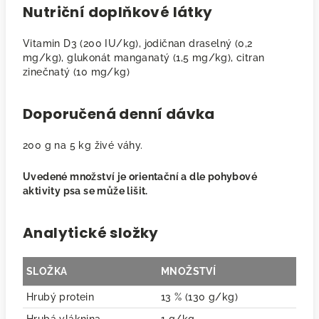
Nutriční doplňkové látky
Vitamin D3 (200 IU/kg), jodičnan draselný (0,2
mg/kg), glukonát manganatý (1,5 mg/kg), citran
zinečnatý (10 mg/kg)
Doporučená denní dávka
200 g na 5 kg živé váhy.
Uvedené množství je orientační a dle pohybové
aktivity psa se může lišit.
Analytické složky
SLOŽKA
MNOŽSTVÍ
Hrubý protein
13 % (130 g/kg)