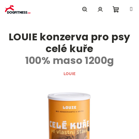
Přejít
na
obsah
Nákupn
Hledat
Přihlášení
LOUIE konzerva pro psy
košík
celé kuře
100% maso 1200g
LOUIE