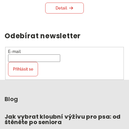
Detail
Odebírat newsletter
E-mail
Přihlásit se
Z
á
p
Blog
a
t
Jak vybrat kloubní výživu pro psa: od
štěněte po seniora
í