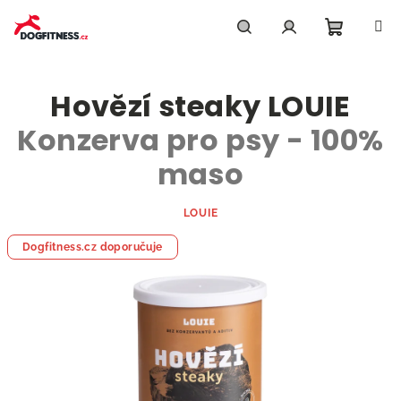
Přejít
na
obsah
Nákupn
Hledat
Přihlášení
Hovězí steaky LOUIE
košík
Konzerva pro psy - 100%
maso
LOUIE
Dogfitness.cz doporučuje