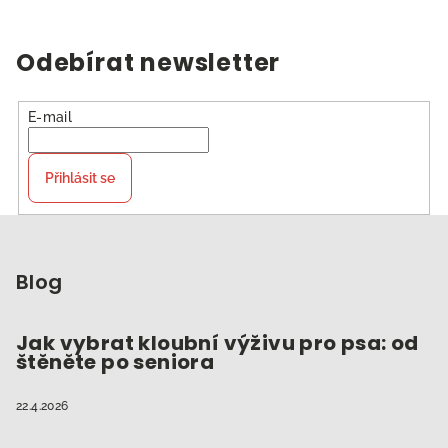
Odebírat newsletter
E-mail
Přihlásit se
Z
á
p
Blog
a
t
Jak vybrat kloubní výživu pro psa: od
štěněte po seniora
í
22.4.2026