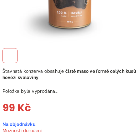
Šťavnatá konzerva obsahuje
čisté maso ve formě celých kusů
hovězí svaloviny
.
Položka byla vyprodána…
99 Kč
Měrná
Na objednávku
cena:
Možnosti doručení