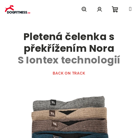
Přejít
na
obsah
Nákupn
Hledat
Přihlášení
Pletená čelenka s
košík
překřížením Nora
S Iontex technologií
BACK ON TRACK