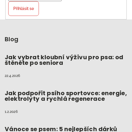
Přihlásit se
Z
á
p
Blog
a
t
Jak vybrat kloubní výživu pro psa: od
štěněte po seniora
í
22.4.2026
Jak podpořit psího sportovce: energie,
elektrolyty a rychlá regenerace
1.2.2026
Vánoce se psem: 5 nejlepších dárků