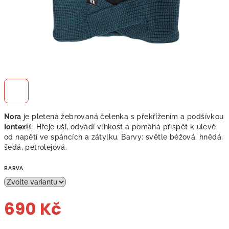
Nora
je pletená žebrovaná čelenka s překřížením a podšívkou
Iontex®
. Hřeje uši, odvádí vlhkost a pomáhá přispět k úlevě
od napětí ve spáncích a zátylku. Barvy: světle béžová, hnědá,
šedá, petrolejová.
BARVA
690 Kč
Měrná