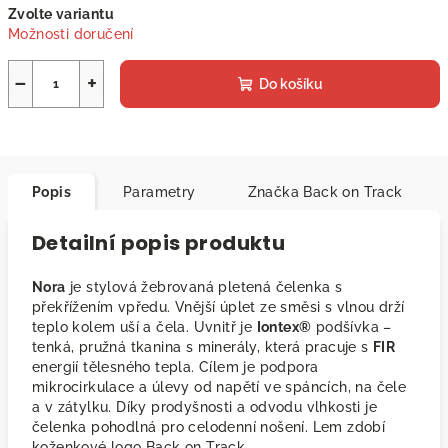
Zvolte variantu
cena:
Možnosti doručení
−
+
Do košíku
Popis
Parametry
Značka
Back on Track
Detailní popis produktu
Nora
je stylová žebrovaná pletená čelenka s
překřížením vpředu. Vnější úplet ze směsi s vlnou drží
teplo kolem uší a čela. Uvnitř je
Iontex®
podšívka –
tenká, pružná tkanina s minerály, která pracuje s
FIR
energií tělesného tepla. Cílem je podpora
mikrocirkulace a úlevy od napětí ve spáncích, na čele
a v zátylku. Díky prodyšnosti a odvodu vlhkosti je
čelenka pohodlná pro celodenní nošení. Lem zdobí
koženkové logo Back on Track.