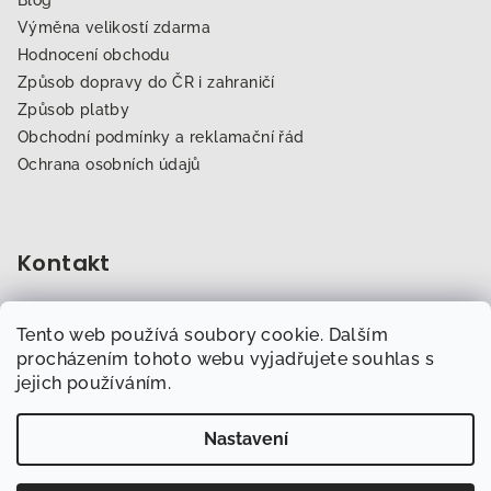
Výměna velikostí zdarma
Hodnocení obchodu
Způsob dopravy do ČR i zahraničí
Způsob platby
Obchodní podmínky a reklamační řád
Ochrana osobních údajů
Kontakt
obchod
@
dogfitness.cz
Tento web používá soubory cookie. Dalším
702 007 759
procházením tohoto webu vyjadřujete souhlas s
jejich používáním.
Nastavení
Copyright 2026
Obchod.Dogfitness.cz
. Všechna práva
vyhrazena.