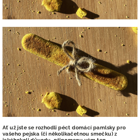
Ať už jste se rozhodli péct domácí pamlsky pro
vašeho pejska (či několikačetnou smečku) z
jakéhokoli důvodu, připomenu vám ten