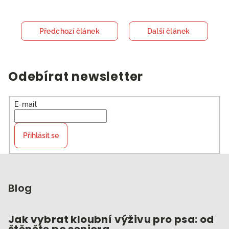
Předchozí článek
Další článek
Odebírat newsletter
E-mail
Přihlásit se
Z
á
p
Blog
a
t
Jak vybrat kloubní výživu pro psa: od