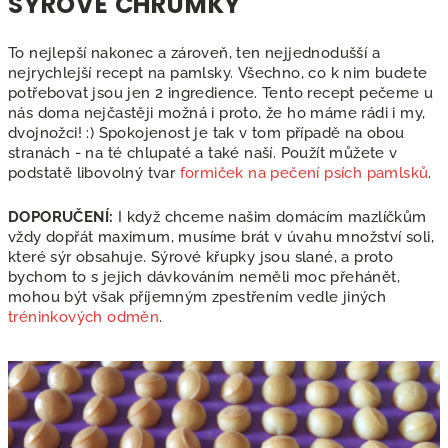
SÝROVÉ CHRUMKY
To nejlepší nakonec a zároveň, ten nejjednodušší a
nejrychlejší recept na pamlsky. Všechno, co k nim budete
potřebovat jsou jen 2 ingredience. Tento recept pečeme u
nás doma nejčastěji možná i proto, že ho máme rádi i my,
dvojnožci! :) Spokojenost je tak v tom případě na obou
stranách - na té chlupaté a také naší. Použít můžete v
podstatě libovolný tvar
formiček na pečení psích pamlsků
.
DOPORUČENÍ:
I když chceme našim domácím mazlíčkům
vždy dopřát maximum, musíme brát v úvahu množství soli,
které sýr obsahuje. Sýrové křupky jsou slané, a proto
bychom to s jejich dávkováním neměli moc přehánět,
mohou být však příjemným zpestřením vedle jiných
tréninkových odměn
.