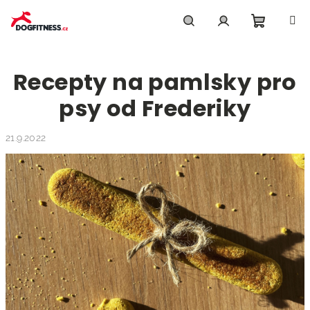
Přejít
na
obsah
Nákupn
Hledat
Přihlášení
Recepty na pamlsky pro
košík
psy od Frederiky
21.9.2022