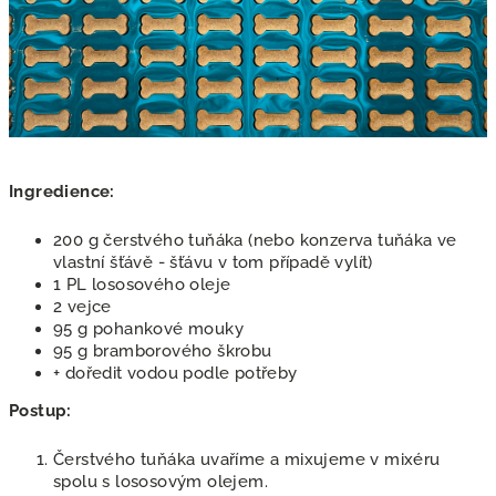
Ingredience:
200 g čerstvého tuňáka (nebo konzerva tuňáka ve
vlastní šťávě - šťávu v tom případě vylít)
1 PL lososového oleje
2 vejce
95 g pohankové mouky
95 g bramborového škrobu
+ doředit vodou podle potřeby
Postup:
Čerstvého tuňáka uvaříme a mixujeme v mixéru
spolu s lososovým olejem.