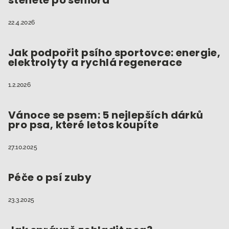
štěněte po seniora
í
22.4.2026
Jak podpořit psího sportovce: energie,
elektrolyty a rychlá regenerace
1.2.2026
Vánoce se psem: 5 nejlepších dárků
pro psa, které letos koupíte
27.10.2025
Péče o psí zuby
23.3.2025