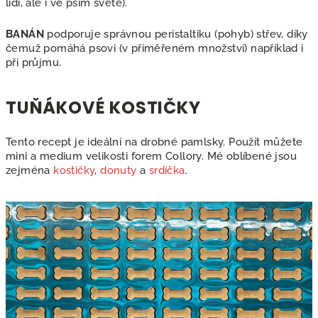
lidí, ale i ve psím světě).
BANÁN
podporuje správnou peristaltiku (pohyb) střev, díky
čemuž pomáhá psovi (v přiměřeném množství) například i
při průjmu.
TUŇÁKOVÉ KOSTIČKY
Tento recept je ideální na drobné pamlsky. Použít můžete
mini a medium velikosti forem Collory. Mé oblíbené jsou
zejména
kostičky
,
donuty
a
srdíčka
.