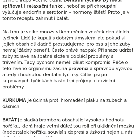
splňovat i relaxační funkci
, neboť se při chroupání
vylučuje endorfin a serotonin - hormony štěstí. Proto je v
tomto receptu zahrnut i batát.
Na trhu je velké množství komerčních značek dentálních
tyčinek. Lidé je kupují s dobrým úmyslem, ale pokud si
jejich obsah důkladně prostudujeme, pro psa a jeho zuby
nemají žádný benefit. Často právě naopak. Při snaze udržet
zuby zdravé na špatné složení doplácí problémy s
trávením. Tady bychom neměli dělat kompromis. Péče o
tělo živého organismu začíná
prevencí
a správnou výživou,
a tedy i hodnotou dentální tyčinky. Citliví psi po
kupovaných tyčinkách často trpí průjmy a trávícími
problémy.
KURKUMA
je účinná proti hromadění plaku na zubech a
dásních.
BATÁT
je sladká brambora obsahující vysokou hodnotu
hořčíku, která hraje velmi důležitou roli při uklidnění mozku
(nedostatek hořčíku souvisí s depresí a úzkostí nejen u nás