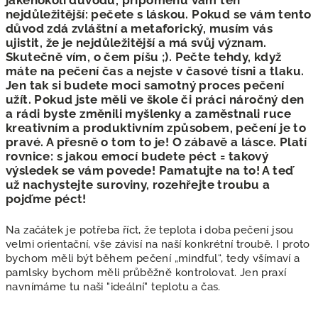
nejdůležitější: pečete s láskou. Pokud se vám tento
důvod zdá zvláštní a metaforický, musím vás
ujistit, že je nejdůležitější a má svůj význam.
Skutečně vím, o čem píšu ;). Pečte tehdy, když
máte na pečení čas a nejste v časové tísni a tlaku.
Jen tak si budete moci samotný proces pečení
užít. Pokud jste měli ve škole či práci náročný den
a rádi byste změnili myšlenky a zaměstnali ruce
kreativním a produktivním způsobem, pečení je to
pravé. A přesně o tom to je! O zábavě a lásce. Platí
rovnice: s jakou emocí budete péct = takový
výsledek se vám povede! Pamatujte na to! A teď
už nachystejte suroviny, rozehřejte troubu a
pojďme péct!
Na začátek je potřeba říct, že teplota i doba pečení jsou
velmi orientační, vše závisí na naší konkrétní troubě. I proto
bychom měli být během pečení „mindful“, tedy všímaví a
pamlsky bychom měli průběžně kontrolovat. Jen praxí
navnímáme tu naši "ideální" teplotu a čas.