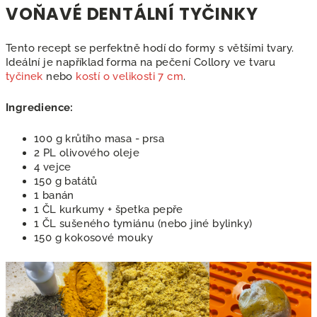
VOŇAVÉ DENTÁLNÍ TYČINKY
Tento recept se perfektně hodí do formy s většími tvary.
Ideální je například forma na pečení Collory ve tvaru
tyčinek
nebo
kostí o velikosti 7 cm
.
Ingredience:
100 g krůtího masa - prsa
2 PL olivového oleje
4 vejce
150 g batátů
1 banán
1 ČL kurkumy + špetka pepře
1 ČL sušeného tymiánu (nebo jiné bylinky)
150 g kokosové mouky