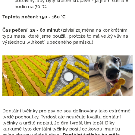
potraviny, aby byly krásně křupavé - já jsem sušila 8
hodin na 70 °C.
Teplota pečení: 150 - 160 °C
Čas pečení: 25 - 60
minut
(závisí zejména na konkrétním
typu masa, které jsme použili, protože to má velký vliv na
výslednou „vlhkost” upečeného pamlsku)
Dentální tyčinky pro psy nejsou definovány jako extrémně
tvrdé pochoutky. Tvrdost ale neurčuje kvalitu dentální
tyčinky a určitě neplatí, že čím tvrdší, tím lepší. Díky
kurkumě tyto dentální tyčinky posílí celkovou imunitu
psího chrupu včetně dásní.
Dentální tyčinka by měla