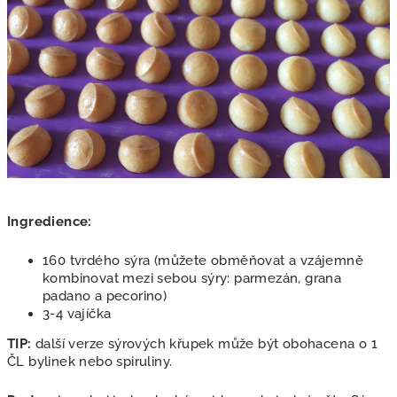
Ingredience:
160 tvrdého sýra (můžete obměňovat a vzájemně
kombinovat mezi sebou sýry: parmezán, grana
padano a pecorino)
3-4 vajíčka
TIP:
další verze sýrových křupek může být obohacena o 1
ČL bylinek nebo spiruliny.