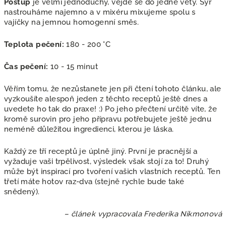
Postup
je velmi jednoduchý, vejde se do jedné věty. Sýr
nastrouháme najemno a v mixéru mixujeme spolu s
vajíčky na jemnou homogenní směs.
Teplota pečení:
180 - 200 °C
Čas pečení:
10 - 15 minut
Věřím tomu, že nezůstanete jen při čtení tohoto článku, ale
vyzkoušíte alespoň jeden z těchto receptů ještě dnes a
uvedete ho tak do praxe! :) Po jeho přečtení určitě víte, že
kromě surovin pro jeho přípravu potřebujete ještě jednu
neméně důležitou ingredienci, kterou je láska.
Každý ze tří receptů je úplně jiný. První je pracnější a
vyžaduje vaši trpělivost, výsledek však stojí za to! Druhý
může být inspirací pro tvoření vašich vlastních receptů. Ten
třetí máte hotov raz-dva (stejně rychle bude také
snědený).
– článek vypracovala Frederika Nikmonová