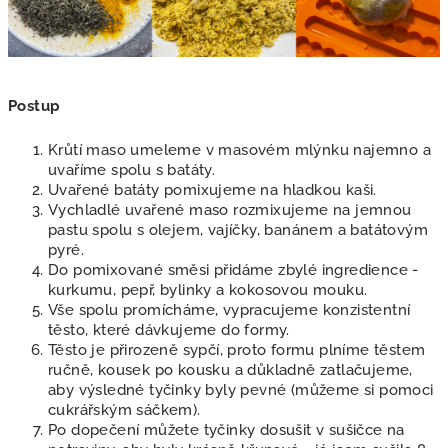
Postup
Krůtí maso umeleme v masovém mlýnku najemno a
uvaříme spolu s batáty.
Uvařené batáty pomixujeme na hladkou kaši.
Vychladlé uvařené maso rozmixujeme na jemnou
pastu spolu s olejem, vajíčky, banánem a batátovým
pyré.
Do pomixované směsi přidáme zbylé ingredience -
kurkumu, pepř, bylinky a kokosovou mouku.
Vše spolu promícháme, vypracujeme konzistentní
těsto, které dávkujeme do formy.
Těsto je přirozeně sypčí, proto formu plníme těstem
ručně, kousek po kousku a důkladně zatlačujeme,
aby výsledné tyčinky byly pevné (můžeme si pomoci
cukrářským sáčkem).
Po dopečení můžete tyčinky dosušit v sušičce na