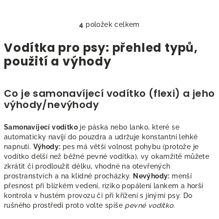
4
položek celkem
O
v
Vodítka pro psy: přehled typů,
l
použití a výhody
á
d
a
Co je samonavíjecí vodítko (flexi) a jeho
c
výhody/nevýhody
í
p
Samonavíjecí vodítko
je páska nebo lanko, které se
r
automaticky navíjí do pouzdra a udržuje konstantní lehké
v
napnutí.
Výhody:
pes má větší volnost pohybu (protože je
k
vodítko delší než běžné pevné vodítka), vy okamžitě můžete
y
zkrátit či prodloužit délku, vhodné na otevřených
v
prostranstvích a na klidné procházky.
Nevýhody:
menší
ý
přesnost při blízkém vedení, riziko popálení lankem a horší
p
kontrola v hustém provozu či při křížení s jinými psy. Do
rušného prostředí proto volte spíše
pevné vodítko
.
i