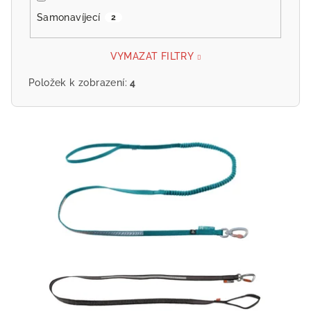
Samonavíjecí
2
VYMAZAT FILTRY
Položek k zobrazení:
4
V
ý
p
i
s
p
r
o
d
u