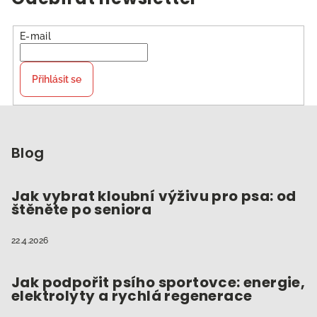
E-mail
Přihlásit se
Z
á
p
Blog
a
t
Jak vybrat kloubní výživu pro psa: od
štěněte po seniora
í
22.4.2026
Jak podpořit psího sportovce: energie,
elektrolyty a rychlá regenerace