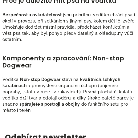
Proč je důležité mít psa na vodítku
Bezpečnost a ovladatelnost
jsou prioritou: vodítko chrání psa i
okolí v provozu, při setkáních s jinými psy, kolem dětí či zvěře.
Umožňuje dodržet místní pravidla, předcházet konfliktům a
vést psa tak, aby byl pohyb předvídatelný a ohleduplný vůči
ostatním.
Komponenty a zpracování: Non-stop
Dogwear
Vodítka
Non-stop Dogwear
staví na
kvalitních, lehkých
karabinách
a promyšlené ergonomii úchopu (příjemné
popruhy, jistota v ruce i v rukavicích). Pevná plochá či kulatá
vodítka drží tvar a odolají oděru, a díky široké paletě barev je
snadno
spárujete s postroji a obojky
do funkčního setu pro
město i terén.
Odebírat newsletter