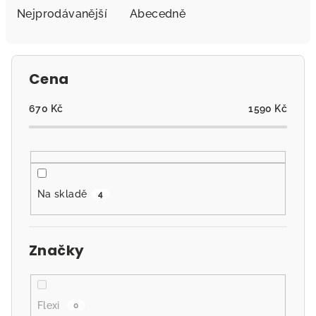
e
Nejprodávanější
Abecedně
n
í
p
Cena
r
o
670
Kč
1590
Kč
d
u
k
t
Na skladě
4
ů
Značky
Flexi
0