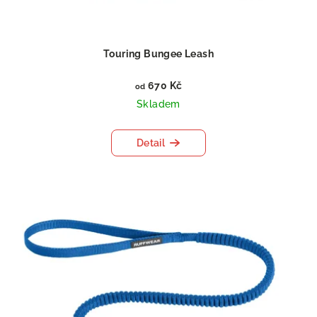
k
t
ů
Touring Bungee Leash
670 Kč
od
Skladem
Detail