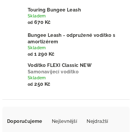
Touring Bungee Leash
Skladem
670 Kč
od
Bungee Leash - odpružené vodítko s
amortizérem
Skladem
1 290 Kč
od
Vodítko FLEXI Classic NEW
Samonavíjecí vodítko
Skladem
250 Kč
od
Ř
a
Doporučujeme
Nejlevnější
Nejdražší
z