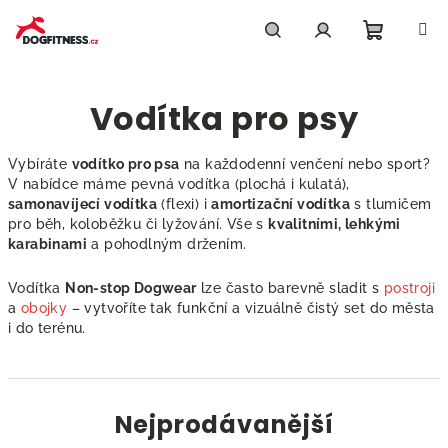
Přejít
na
obsah
Nákupn
Hledat
Přihlášení
Vodítka pro psy
košík
Vybíráte
vodítko pro psa
na každodenní venčení nebo sport?
V nabídce máme pevná vodítka (plochá i kulatá),
samonavíjecí vodítka
(flexi) i
amortizační vodítka
s tlumičem
pro běh, koloběžku či lyžování. Vše s
kvalitními, lehkými
karabinami
a pohodlným držením.
Vodítka
Non-stop Dogwear
lze často barevně sladit s
postroji
a
obojky
– vytvoříte tak funkční a vizuálně čistý set do města
i do terénu.
Nejprodávanější