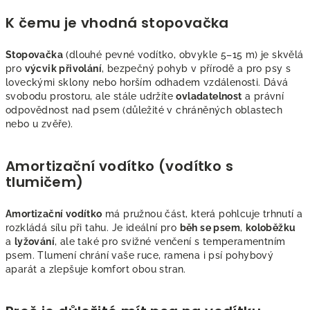
s
u
K čemu je vhodná stopovačka
Stopovačka
(dlouhé pevné vodítko, obvykle 5–15 m) je skvělá
pro
výcvik přivolání
, bezpečný pohyb v přírodě a pro psy s
loveckými sklony nebo horším odhadem vzdálenosti. Dává
svobodu prostoru, ale stále udržíte
ovladatelnost
a právní
odpovědnost nad psem (důležité v chráněných oblastech
nebo u zvěře).
Amortizační vodítko (vodítko s
tlumičem)
Amortizační vodítko
má pružnou část, která pohlcuje trhnutí a
rozkládá sílu při tahu. Je ideální pro
běh se psem
,
koloběžku
a
lyžování
, ale také pro svižné venčení s temperamentním
psem. Tlumení chrání vaše ruce, ramena i psí pohybový
aparát a zlepšuje komfort obou stran.