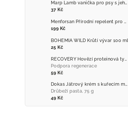
Marp Lamb vanička pro psy s jehněčím
37 Kč
Menforsan Přírodní repelent pro psy proti hmyzu s extraktem z citronely
199 Kč
BOHEMIA WILD Krůtí vývar 100 m
25 Kč
RECOVERY Hovězí proteinová tyčinka pro psy
Podpora regenerace
59 Kč
Dokas Játrový krém s kuřecím masem
Drůbeží pasta, 75 g
49 Kč