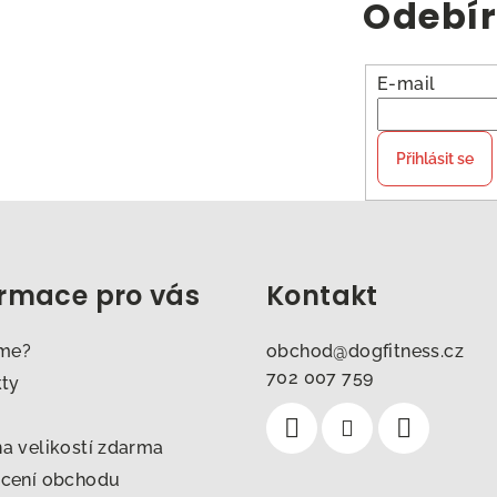
Odebír
E-mail
Přihlásit se
ormace pro vás
Kontakt
sme?
obchod
@
dogfitness.cz
702 007 759
kty
 velikostí zdarma
cení obchodu