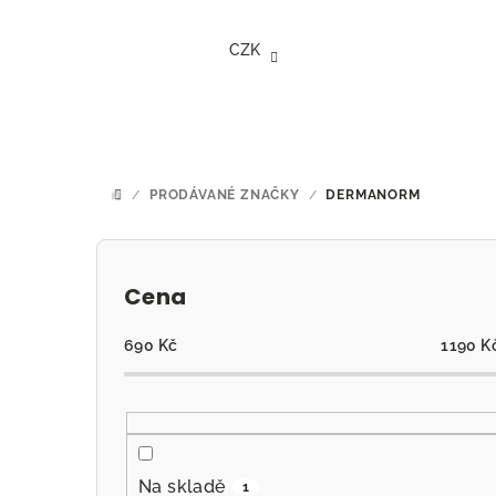
Přejít
na
CZK
obsah
/
PRODÁVANÉ ZNAČKY
/
DERMANORM
DOMŮ
P
o
Cena
s
690
Kč
1190
K
t
r
a
Na skladě
1