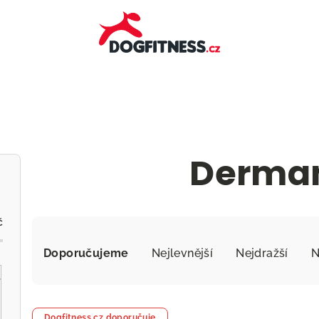
Derma
č
Ř
a
Doporučujeme
Nejlevnější
Nejdražší
N
z
V
e
Dogfitness.cz doporučuje