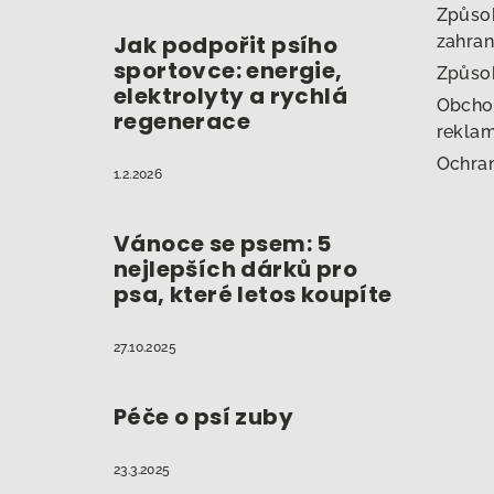
Způsob
Jak podpořit psího
zahran
sportovce: energie,
Způso
elektrolyty a rychlá
Obcho
regenerace
reklam
Ochran
1.2.2026
Vánoce se psem: 5
nejlepších dárků pro
psa, které letos koupíte
27.10.2025
Péče o psí zuby
23.3.2025