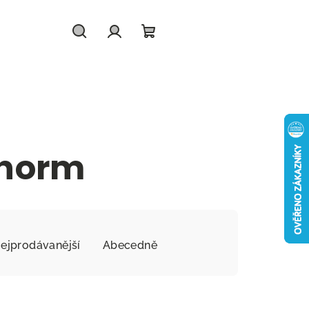
Hledat
Přihlášení
Nákupní
košík
norm
ejprodávanější
Abecedně