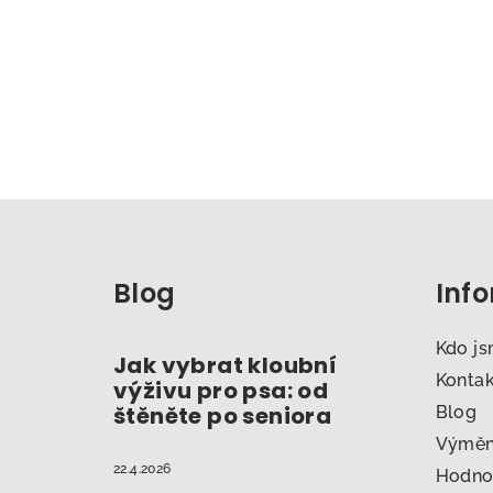
Z
á
Blog
Inf
p
a
Kdo j
Jak vybrat kloubní
t
Konta
výživu pro psa: od
štěněte po seniora
Blog
í
Výměna
22.4.2026
Hodno