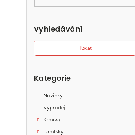
n
n
í
Vyhledávání
p
a
Hledat
n
Přeskočit
e
kategorie
Kategorie
l
Novinky
Výprodej
Krmiva
Pamlsky