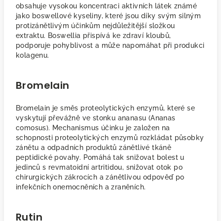
obsahuje vysokou koncentraci aktivních látek známé
jako boswellové kyseliny, které jsou díky svým silným
protizánětlivým účinkům nejdůležitější složkou
extraktu. Boswellia přispívá ke zdraví kloubů,
podporuje pohyblivost a může napomáhat při produkci
kolagenu.
Bromelain
Bromelain je směs proteolytických enzymů, které se
vyskytují převážně ve stonku ananasu (Ananas
comosus). Mechanismus účinku je založen na
schopnosti proteolytických enzymů rozkládat působky
zánětu a odpadních produktů zánětlivé tkáně
peptidické povahy. Pomáhá tak snižovat bolest u
jedinců s revmatoidní artritidou, snižovat otok po
chirurgických zákrocích a zánětlivou odpověď po
infekčních onemocněních a zraněních.
Rutin