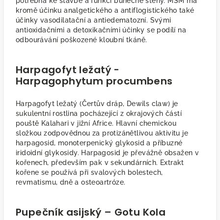
potřebná ke stavbě a funkci buněčné stěny. MSM má
kromě účinku analgetického a antiflogistického také
účinky vasodilatační a antiedematozní. Svými
antioxidačními a detoxikačními účinky se podílí na
odbourávání poškozené kloubní tkáně.
Harpagofyt ležatý -
Harpagophytum procumbens
Harpagofyt ležatý (Čertův dráp, Dewils claw) je
sukulentní rostlina pocházející z okrajových částí
pouště Kalahari v jižní Africe. Hlavní chemickou
složkou zodpovědnou za protizánětlivou aktivitu je
harpagosid, monoterpenický glykosid a příbuzné
iridoidní glykosidy. Harpagosid je převážně obsažen v
kořenech, především pak v sekundárních. Extrakt
kořene se používá při svalových bolestech,
revmatismu, dně a osteoartróze.
Pupečník asijský – Gotu Kola