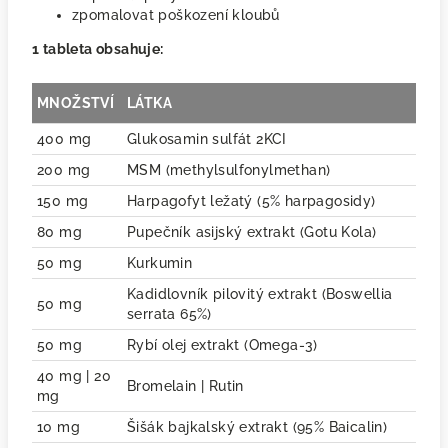
zpomalovat poškození kloubů
1 tableta obsahuje:
MNOŽSTVÍ
LÁTKA
400 mg
Glukosamin sulfát 2KCI
200 mg
MSM (methylsulfonylmethan)
150 mg
Harpagofyt ležatý (5% harpagosidy)
80 mg
Pupečník asijský extrakt (Gotu Kola)
50 mg
Kurkumin
Kadidlovník pilovitý extrakt (Boswellia
50 mg
serrata 65%)
50 mg
Rybí olej extrakt (Omega-3)
40 mg | 20
Bromelain | Rutin
mg
10 mg
Šišák bajkalský extrakt (95% Baicalin)