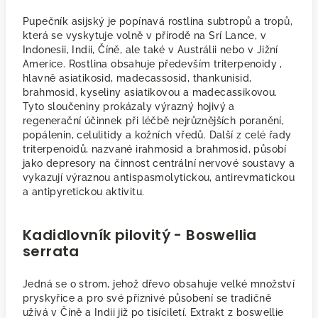
Pupečník asijský je popínavá rostlina subtropů a tropů,
která se vyskytuje volně v přírodě na Srí Lance, v
Indonesii, Indii, Číně, ale také v Austrálii nebo v Jižní
Americe. Rostlina obsahuje především triterpenoidy ,
hlavně asiatikosid, madecassosid, thankunisid,
brahmosid, kyseliny asiatikovou a madecassikovou.
Tyto sloučeniny prokázaly výrazný hojivý a
regenerační účinnek při léčbě nejrůznějších poranění,
popálenin, celulitidy a kožních vředů. Další z celé řady
triterpenoidů, nazvané irahmosid a brahmosid, působí
jako depresory na činnost centrální nervové soustavy a
vykazují výraznou antispasmolytickou, antirevmatickou
a antipyretickou aktivitu.
Kadidlovník pilovitý - Boswellia
serrata
Jedná se o strom, jehož dřevo obsahuje velké množství
pryskyřice a pro své příznivé působení se tradičně
užívá v Číně a Indii již po tisíciletí. Extrakt z boswellie