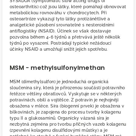
SYSADOA (symptomatic slow acting drugs of
osteoarthritis) což jsou látky, které pomáhají obnovovat
metabolickou rovnováhu v chondrocytech. Při
osteoartróze vykazují tyto látky protizánětlivé a
analgetické působení srovnatelné s nesteroidními
antiflogistiky (NSAID). Účinek se však dostavuje
pozvolna během 4-6 týdnů a přetrvává ještě několik
týdnů po vysazení. Postrádají typické nežádoucí
účinky NSAID a umožňují snížit jejich spotřebu.
MSM - methylsulfonylmethan
MSM (dimethylsulfon) je jednoduchá organická
sloučenina síry, která je přirozenou součástí potravního
řetězce většiny obratlovců. Vyskytuje se v některých
potravinách, obilí a vojtěšce. Z potravin je nejhojněji
obsažena v mléce. Síra (biogenní prvek) je obsažena v
bílkovinách, je zapojena do procesu tvorby kolagenu
typu II a glukosaminů. Organicky vázaná síra je
nezbytná zejména pro tvorbu příčných vazeb kolagenu
(zpevnění kolagenu disulfidovými můstky) a je