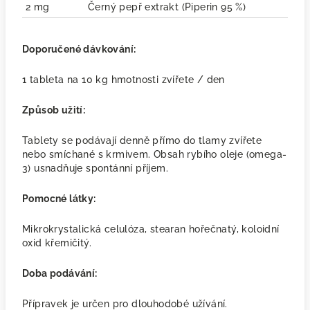
2 mg
Černý pepř extrakt (Piperin 95 %)
Doporučené dávkování:
1 tableta na 10 kg hmotnosti zvířete / den
Způsob užití:
Tablety se podávají denně přímo do tlamy zvířete
nebo smíchané s krmivem. Obsah rybího oleje (omega-
3) usnadňuje spontánní příjem.
Pomocné látky:
Mikrokrystalická celulóza, stearan hořečnatý, koloidní
oxid křemičitý.
Doba podávání:
Přípravek je určen pro dlouhodobé užívání.