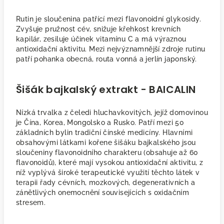
Rutin je sloučenina patřící mezi flavonoidní glykosidy.
Zvyšuje pružnost cév, snižuje křehkost krevních
kapilár, zesiluje účinek vitamínu C a má výraznou
antioxidační aktivitu. Mezi nejvýznamnější zdroje rutinu
patří pohanka obecná, routa vonná a jerlín japonský.
Šišák bajkalský extrakt - BAICALIN
Nízká trvalka z čeledi hluchavkovitých, jejíž domovinou
je Čína, Korea, Mongolsko a Rusko. Patří mezi 50
základních bylin tradiční čínské medicíny. Hlavními
obsahovými látkami kořene šišáku bajkalského jsou
sloučeniny flavonoidního charakteru (obsahuje až 60
flavonoidů), které mají vysokou antioxidační aktivitu, z
níž vyplývá široké terapeutické využití těchto látek v
terapii řady cévních, mozkových, degenerativních a
zánětlivých onemocnění souvisejících s oxidačním
stresem.