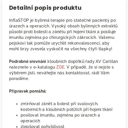
Detailní popis produktu
InflaSTOP je bylinná terapie pro statečné pacienty po
úrazech a operacích. Vysoký obsah bylinných extraktů
působí proti bolesti a zánětu při hojení tkání a posiluje
imunitu zejména po chirurgických zákrocích. Vašemu
pejskovi tak pomůže urychlit rekonvalescenci, aby
mohl brzy zvesela vyskočit na všechny čtyři tlapky!
Podrobné srovnání
kloubních doplňků řady AV Cartilan
naleznete v e-katalogu
ZDE
. V případě, že si nejste s
výběrem jisti, neváhejte nás kontaktovat, rádi Vám
poradíme.
Přípravek pomáhá:
zmírňovat zánět a bolest při svalových,
kosterních a kloubních potížích při hojení tkání
posilovat imunitu, zejména po úrazech a
operacích
zlepšovat pohyblivost