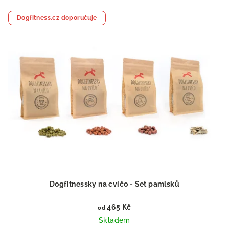
Dogfitness.cz doporučuje
Dogfitnessky na cvíčo - Set pamlsků
465 Kč
od
Skladem