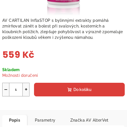
AV CARTILAN InflaSTOP s bylinnými extrakty pomáhá
zmírňovat zánět a bolest při svalových, kosterních a
kloubních potížích, zlepšuje pohyblivost a výrazně zpomaluje
poškození kloubů věkem i zvýšenou námahou.
559 Kč
Měrná
Skladem
cena:
Možnosti doručení
−
+
Do košíku
Popis
Parametry
Značka
AV AlterVet