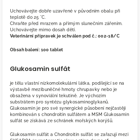
Uchovávejte dobře uzavřené v původním obalu při
teplotě do 25 °C.
Chraňte před mrazem a přímým slunečním zářením.
Uchovávejte mimo dosah dětí.
Veterinární přípravek je schválen pod č.: 002-18/C
Obsah balení: 100 tablet
Glukosamin sulfát
je tělu vlastní nízkomolekulární látka, podílející se na
výstavbě mezibuněčné hmoty chrupavky nebo je
obsažena v synoviální tekutině. Je výchozím
substrátem pro syntézu glykosaminoglykanů.
Glukosamin je pro své synergické působení nejčastěji
kombinován s chondroitin sulfátem a MSM Glukosamin
sulfát se získává ze schránek mořských korýšů.
Glukosamin sulfát a Chondroitin sulfát se zařazují mezi