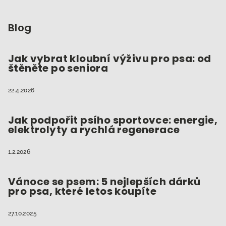
Z
á
p
Blog
a
t
Jak vybrat kloubní výživu pro psa: od
štěněte po seniora
í
22.4.2026
Jak podpořit psího sportovce: energie,
elektrolyty a rychlá regenerace
1.2.2026
Vánoce se psem: 5 nejlepších dárků
pro psa, které letos koupíte
27.10.2025