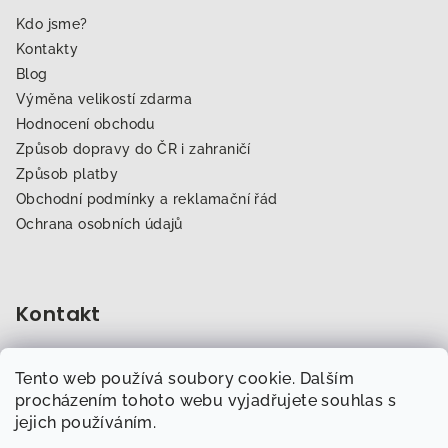
Kdo jsme?
Kontakty
Blog
Výměna velikostí zdarma
Hodnocení obchodu
Způsob dopravy do ČR i zahraničí
Způsob platby
Obchodní podmínky a reklamační řád
Ochrana osobních údajů
Kontakt
obchod
@
dogfitness.cz
Tento web používá soubory cookie. Dalším
702 007 759
procházením tohoto webu vyjadřujete souhlas s
jejich používáním.