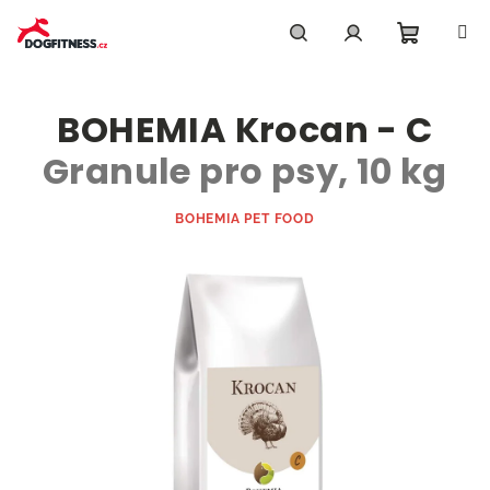
Přejít
na
obsah
Nákupn
Hledat
Přihlášení
BOHEMIA Krocan - C
košík
Granule pro psy, 10 kg
BOHEMIA PET FOOD