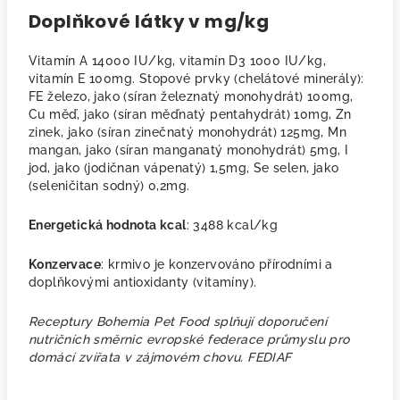
Doplňkové látky v mg/kg
Vitamín A 14000 IU/kg, vitamín D3 1000 IU/kg,
vitamín E 100mg. Stopové prvky (chelátové minerály):
FE železo, jako (síran železnatý monohydrát) 100mg,
Cu měď, jako (síran měďnatý pentahydrát) 10mg, Zn
zinek, jako (síran zinečnatý monohydrát) 125mg, Mn
mangan, jako (síran manganatý monohydrát) 5mg, I
jod, jako (jodičnan vápenatý) 1,5mg, Se selen, jako
(seleničitan sodný) 0,2mg.
Energetická hodnota kcal
: 3488 kcal/kg
Konzervace
: krmivo je konzervováno přírodními a
doplňkovými antioxidanty (vitamíny).
Receptury Bohemia Pet Food splňují doporučení
nutričních směrnic evropské federace průmyslu pro
domácí zvířata v zájmovém chovu. FEDIAF