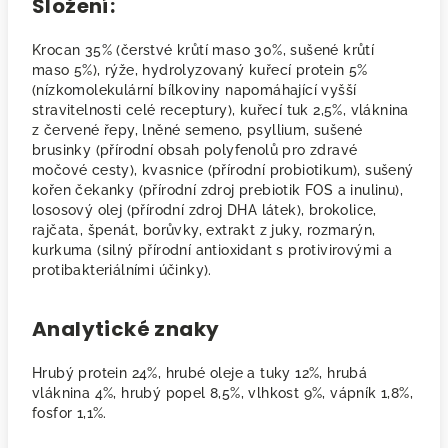
Složení:
Krocan 35% (čerstvé krůtí maso 30%, sušené krůtí
maso 5%), rýže, hydrolyzovaný kuřecí protein 5%
(nízkomolekulární bílkoviny napomáhající vyšší
stravitelnosti celé receptury), kuřecí tuk 2,5%, vláknina
z červené řepy, lněné semeno, psyllium, sušené
brusinky (přírodní obsah polyfenolů pro zdravé
močové cesty), kvasnice (přírodní probiotikum), sušený
kořen čekanky (přírodní zdroj prebiotik FOS a inulinu),
lososový olej (přírodní zdroj DHA látek), brokolice,
rajčata, špenát, borůvky, extrakt z juky, rozmarýn,
kurkuma (silný přírodní antioxidant s protivirovými a
protibakteriálními účinky).
Analytické znaky
Hrubý protein 24%, hrubé oleje a tuky 12%, hrubá
vláknina 4%, hrubý popel 8,5%, vlhkost 9%, vápník 1,8%,
fosfor 1,1%.