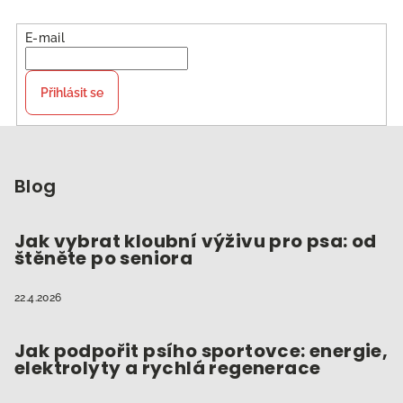
E-mail
Přihlásit se
Z
á
p
Blog
a
t
Jak vybrat kloubní výživu pro psa: od
štěněte po seniora
í
22.4.2026
Jak podpořit psího sportovce: energie,
elektrolyty a rychlá regenerace