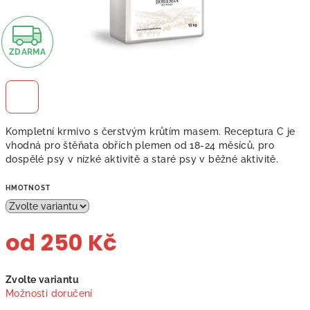
Z
ZDARMA
D
A
R
Kompletní krmivo s čerstvým krůtím masem. Receptura C je
M
vhodná pro štěňata obřích plemen od 18-24 měsíců, pro
dospělé psy v nízké aktivitě a staré psy v běžné aktivitě.
A
HMOTNOST
od
250 Kč
Měrná
Zvolte variantu
cena:
Možnosti doručení