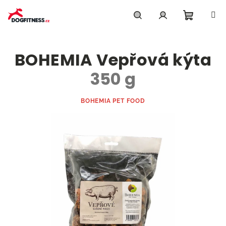
Přejít
na
obsah
Nákupn
Hledat
Přihlášení
BOHEMIA Vepřová kýta
košík
350 g
BOHEMIA PET FOOD