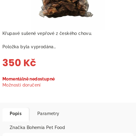
Křupavé sušené vepřové z českého chovu.
Položka byla vyprodána…
350 Kč
Měrná
Momentálně nedostupné
cena:
Možnosti doručení
Popis
Parametry
Značka
Bohemia Pet Food