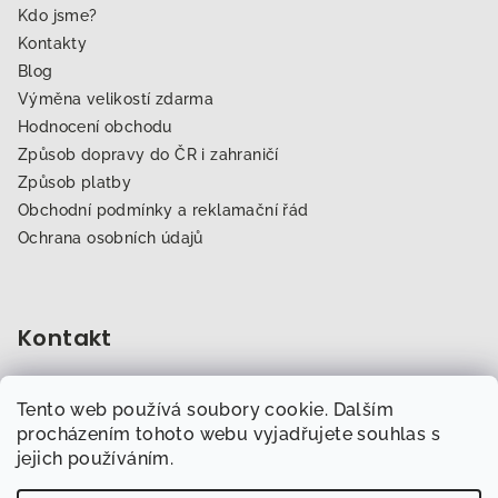
Kdo jsme?
Kontakty
Blog
Výměna velikostí zdarma
Hodnocení obchodu
Způsob dopravy do ČR i zahraničí
Způsob platby
Obchodní podmínky a reklamační řád
Ochrana osobních údajů
Kontakt
obchod
@
dogfitness.cz
Tento web používá soubory cookie. Dalším
702 007 759
procházením tohoto webu vyjadřujete souhlas s
jejich používáním.