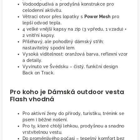
Vodoodpudivá a prodyšná konstrukce pro
celodenní aktivitu.
Větrací otvor přes lopatky s
Power Mesh
pro
lepší odvod tepla.
4 velké vnější kapsy na zip (3 vpředu, 1 vzadu) +
2 vnitřní kapsy.
Přiléhavý, ale pohodlný dámský střih;
nastavitelný spodní lem.
Vysoká viditelnost: oranžová barva, reflexní vzor
a detaily.
Vyvinuto ve Švédsku – čistý, funkční design
Back on Track.
Pro koho je Dámská outdoor vesta
Flash vhodná
Pro aktivní ženy do přírody, turistiku, trénink se
psem i běžné nošení.
Pro ty, které chtějí lehkou, prodyšnou a snadno
vrstvitelnou vestu.
Do proměnlivého počasí – tepelný komfort bez