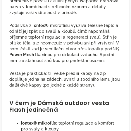
proměnlivé počasí i aktivní pohyb. Nápadná oranžová
barva v kombinaci s reflexním vzorem a detaily
zvyšuje vaši viditelnost v přírodě.
Podšívka z
Iontex®
mikroflísu využívá tělesné teplo a
odráží jej zpět do svalů a kloubů, čímž napomáhá
příjemné teplotní regulaci a regeneraci svalů. Střih je
blízko těla, ale neomezuje v pohybu ani při vrstvení. V
horní části zad je ventilační otvor přes lopatky podšitý
Power Mesh
tkaninou pro cirkulaci vzduchu. Spodní
lem lze stáhnout šňůrkou pro perfektní usazení.
Vesta je praktická: tři velké přední kapsy na zip
doplňuje jedna na zádech; uvnitř u spodního lemu jsou
další dvě kapsy (po jedné z každé strany).
V čem je Dámská outdoor vesta
Flash jedinečná
Iontex® mikroflís
: teplotní regulace a komfort
pro svaly a klouby.