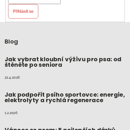
Přihlásit se
Z
á
p
Blog
a
t
Jak vybrat kloubní výživu pro psa: od
štěněte po seniora
í
22.4.2026
Jak podpořit psího sportovce: energie,
elektrolyty a rychlá regenerace
1.2.2026
Vánoce se psem: 5 nejlepších dárků