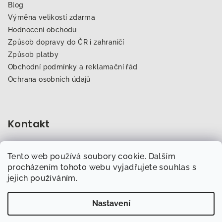
Blog
Výměna velikostí zdarma
Hodnocení obchodu
Způsob dopravy do ČR i zahraničí
Způsob platby
Obchodní podmínky a reklamační řád
Ochrana osobních údajů
Kontakt
obchod
@
dogfitness.cz
Tento web používá soubory cookie. Dalším
702 007 759
procházením tohoto webu vyjadřujete souhlas s
jejich používáním.
Nastavení
Copyright 2026
Obchod.Dogfitness.cz
. Všechna práva