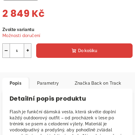
2 849 Kč
Měrná
Zvolte variantu
cena:
Možnosti doručení
−
+
Do košíku
Popis
Parametry
Značka
Back on Track
Detailní popis produktu
Flash je funkční dámská vesta, která skvěle doplní
každý outdoorový outfit – od procházek v lese po
trénink se psem a celodenní výlety. Materiál je
vodoodpudivý a prodyšný, aby pohodlně zvládal