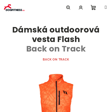
Přejít
na
obsah
Nákupn
Hledat
Přihlášení
Dámská outdoorová
košík
vesta Flash
Back on Track
BACK ON TRACK