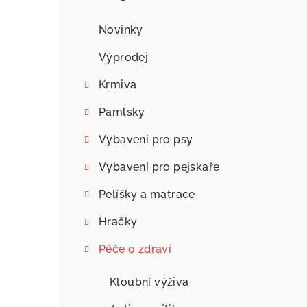
n
n
Novinky
í
Výprodej
p
Krmiva
a
Pamlsky
n
Vybavení pro psy
e
Vybavení pro pejskaře
l
Pelíšky a matrace
Hračky
Péče o zdraví
Kloubní výživa