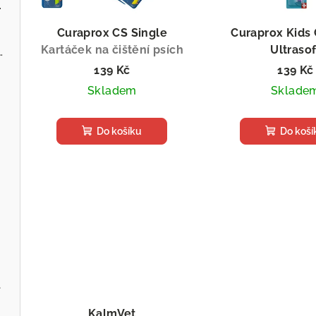
ervenou řepou
Curaprox CS Single
Curaprox Kids
Kartáček na čištění psích
Ultrasof
 - Zvěřina s jablky
zubů
Kartáček na čišt
139 Kč
139 Kč
zubů
Skladem
Sklade
Do košíku
Do koší
l
KalmVet