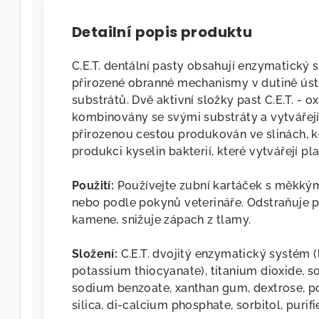
Detailní popis produktu
C.E.T. dentální pasty obsahují enzymatický s
přirozené obranné mechanismy v dutině ús
substrátů. Dvě aktivní složky past C.E.T. - 
kombinovány se svými substráty a vytvářejí 
přirozenou cestou produkován ve slinách,
produkci kyselin bakterií, které vytvářejí pla
Použití:
Používejte zubní kartáček s měkkým
nebo podle pokynů veterináře. Odstraňuje p
kamene, snižuje zápach z tlamy.
Složení:
C.E.T. dvojitý enzymatický systém (
potassium thiocyanate), titanium dioxide,
sodium benzoate, xanthan gum, dextrose, pou
silica, di-calcium phosphate, sorbitol, purifi