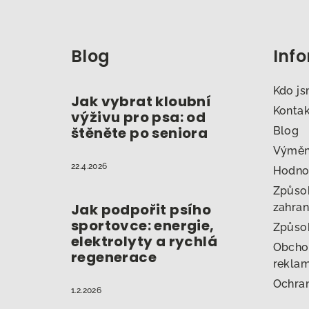
Z
á
Blog
Inf
p
a
Kdo j
Jak vybrat kloubní
t
Konta
výživu pro psa: od
štěněte po seniora
Blog
í
Výměna
22.4.2026
Hodno
Způsob
Jak podpořit psího
zahran
sportovce: energie,
Způso
elektrolyty a rychlá
Obcho
regenerace
reklam
Ochran
1.2.2026