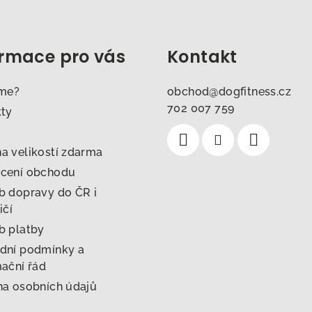
ormace pro vás
Kontakt
sme?
obchod
@
dogfitness.cz
702 007 759
kty
 velikostí zdarma
cení obchodu
 dopravy do ČR i
ičí
b platby
dní podmínky a
ační řád
a osobních údajů