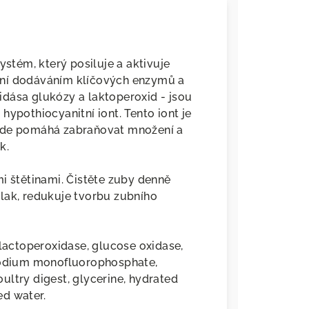
ystém, který posiluje a aktivuje
tní dodáváním klíčových enzymů a
oxidása glukózy a laktoperoxid - jsou
hypothiocyanitní iont. Tento iont je
 kde pomáhá zabraňovat množení a
k.
i štětinami. Čistěte zuby denně
lak, redukuje tvorbu zubního
lactoperoxidase, glucose oxidase,
 sodium monofluorophosphate,
ltry digest, glycerine, hydrated
ed water.