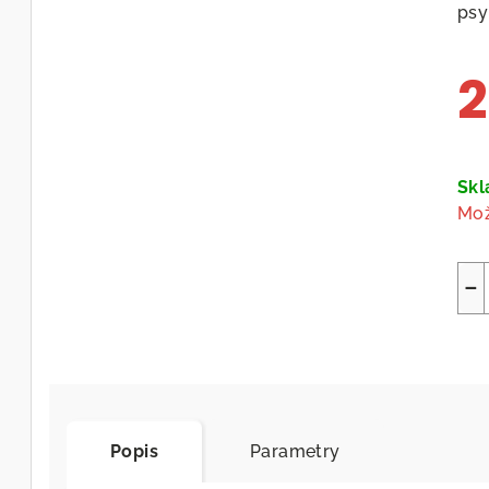
psy
2
Měr
cen
Sk
Mož
−
Popis
Parametry