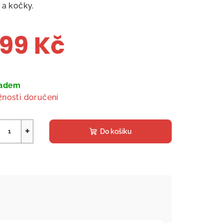
 a kočky.
99 Kč
ná
a:
ladem
nosti doručení
+
Do košíku