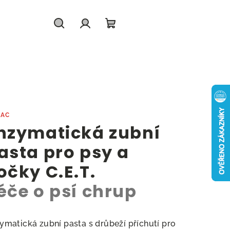
Hledat
Přihlášení
Nákupní
košík
BAC
nzymatická zubní
asta pro psy a
očky C.E.T.
éče o psí chrup
ymatická zubní pasta s drůbeží příchutí pro