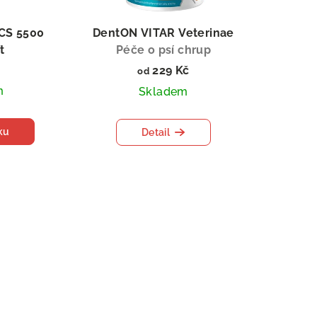
 CS 5500
DentON VITAR Veterinae
t
Péče o psí chrup
ění psích
229 Kč
od
m
Skladem
ku
Detail