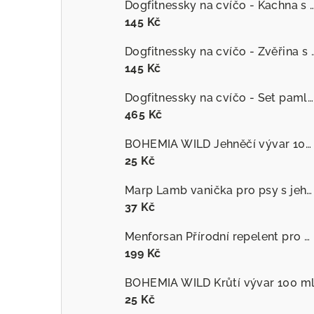
Dogfitnessky na cvíčo - Kachna s č
145 Kč
Dogfitnessky na cvíčo
145 Kč
Dogfitnessky na cvíčo - Set pamlsků
465 Kč
BOHEMIA WILD Jehněčí vývar 100 ml
25 Kč
Marp Lamb vanička pro psy s jehněčím
37 Kč
Menforsan Přírodní repelent pro psy proti hmyzu s extraktem z citronely
199 Kč
BOHEMIA WILD Krůtí vývar 100 m
25 Kč