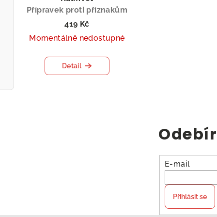
Přípravek proti příznakům
stresu
419 Kč
Momentálně nedostupné
Detail
Odebír
E-mail
Přihlásit se