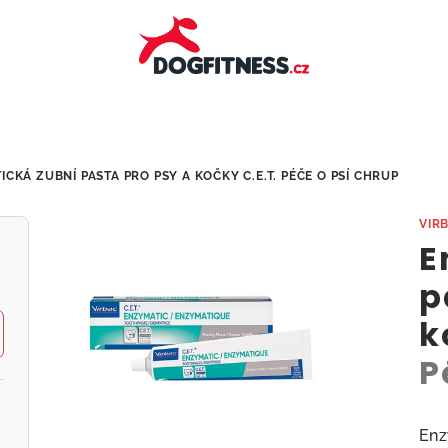
CKÁ ZUBNÍ PASTA PRO PSY A KOČKY C.E.T.
PÉČE O PSÍ CHRUP
VIR
E
p
k
P
Enz