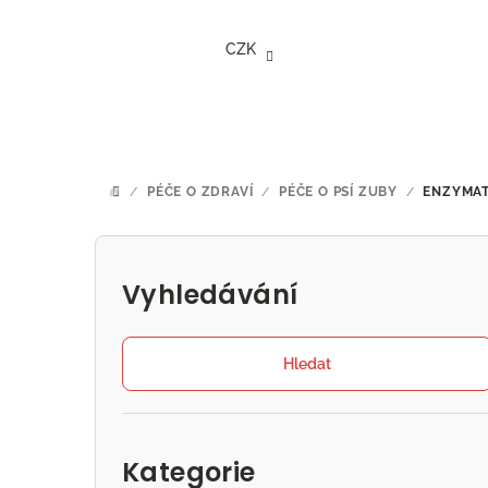
Přejít
na
CZK
obsah
/
PÉČE O ZDRAVÍ
/
PÉČE O PSÍ ZUBY
/
ENZYMATI
DOMŮ
P
o
Vyhledávání
s
t
Hledat
r
Přeskočit
a
kategorie
Kategorie