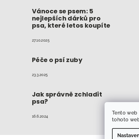
Vánoce se psem: 5
nejlepších dárků pro
psa, které letos koupíte
27.10.2025
Péče o psí zuby
23.3.2025
Jak správně zchladit
psa?
Tento web 
16.6.2024
tohoto web
Nastaven