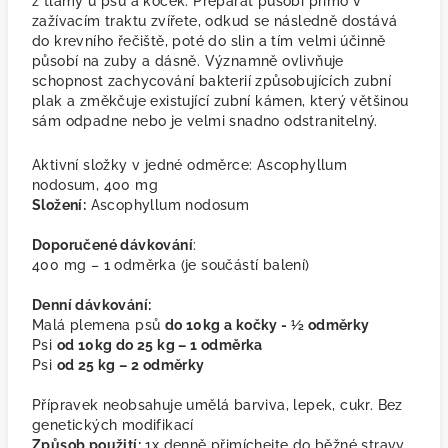
z tlamy u psů a koček. Preparát působí přímo v
zažívacím traktu zvířete, odkud se následně dostává
do krevního řečiště, poté do slin a tím velmi účinně
působí na zuby a dásně. Významně ovlivňuje
schopnost zachycování bakterií způsobujících zubní
plak a změkčuje existující zubní kámen, který většinou
sám odpadne nebo je velmi snadno odstranitelný.
Aktivní složky v jedné odměrce: Ascophyllum
nodosum, 400 mg
Složení:
Ascophyllum nodosum
Doporučené dávkování
:
400 mg – 1 odměrka (je součástí balení)
Denní dávkování:
Malá plemena psů
do 10kg a kočky - ½ odměrky
Psi
od 10kg do 25 kg – 1 odměrka
Psi
od 25 kg – 2 odměrky
Přípravek neobsahuje umělá barviva, lepek, cukr. Bez
genetických modifikací
Způsob použití:
1x denně přimíchejte do běžné stravy