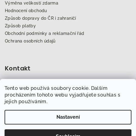
Výměna velikostí zdarma
Hodnocení obchodu
Způsob dopravy do ČR i zahraničí
Způsob platby
Obchodní podmínky a reklamační řád
Ochrana osobních údajů
Kontakt
obchod
@
dogfitness.cz
Tento web používá soubory cookie. Dalším
702 007 759
procházením tohoto webu vyjadřujete souhlas s
jejich používáním.
Nastavení
Copyright 2026
Obchod.Dogfitness.cz
. Všechna práva
vyhrazena.