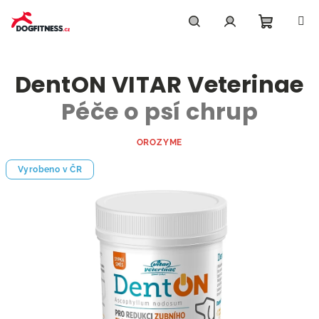
Přejít
na
obsah
Nákupn
Hledat
Přihlášení
DentON VITAR Veterinae
košík
Péče o psí chrup
OROZYME
Vyrobeno v ČR