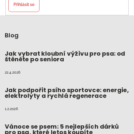
Přihlásit se
Z
á
p
Blog
a
t
Jak vybrat kloubní výživu pro psa: od
štěněte po seniora
í
22.4.2026
Jak podpořit psího sportovce: energie,
elektrolyty a rychlá regenerace
1.2.2026
Vánoce se psem: 5 nejlepších dárků
pro psa, které letos koupíte