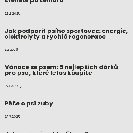
štěněte po seniora
í
s
u
22.4.2026
Jak podpořit psího sportovce: energie,
elektrolyty a rychlá regenerace
1.2.2026
Vánoce se psem: 5 nejlepších dárků
pro psa, které letos koupíte
27.10.2025
Péče o psí zuby
23.3.2025