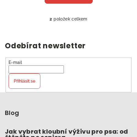
2
položek celkem
O
v
l
á
Odebírat newsletter
d
a
c
E-mail
í
p
Přihlásit se
r
v
Z
k
á
y
p
Blog
v
ý
a
p
t
Jak vybrat kloubní výživu pro psa: od
i