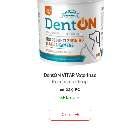
s
u
p
k
r
t
o
ů
d
u
k
t
ů
DentON VITAR Veterinae
Péče o psí chrup
229 Kč
od
Skladem
Detail