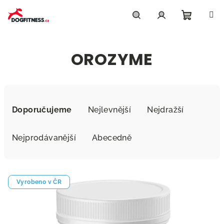
Přejít
na
obsah
Nákupn
Hledat
Přihlášení
OROZYME
košík
Ř
a
Doporučujeme
Nejlevnější
Nejdražší
z
e
Nejprodávanější
Abecedně
n
í
V
p
Vyrobeno v ČR
ý
r
p
o
i
d