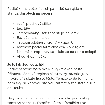
Podložka na pečení psích pamlsků se vejde na
standardní plech na pečení.
100% platinový silikon
Bez BPA
Temperovaný: Bez znečišťujících látek
Bez zápachu a chuti
Teplotní odolnost: -40 °C ~ + 240 °C
Rozměry pečící formičky: cca. 40 x 29 cm
Maximální nepřilnavost - fakt se na to nic nelepí!
Vhodné do myčky
Je to fakt jednoduché!
Žádné náročné vyvalování a vykrajování těsta.
Připravte čerstvé regionální suroviny, rozmixujte v
mixéru ať získáte husté těsto. To nalejte do formy na
pamlsky, silikonovou stěrkou zatřete a začistěte a šup
do trouby.
Díky maximálně nepřilnavému povrchu pochoutky
samy vypadnou z formiček. A co s formičkou po