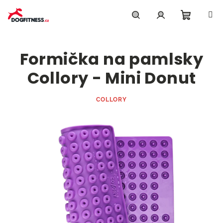
Přejít
na
obsah
Nákupn
Hledat
Přihlášení
Formička na pamlsky
košík
Collory - Mini Donut
COLLORY