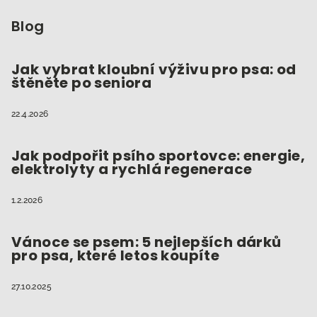
á
p
Blog
a
t
Jak vybrat kloubní výživu pro psa: od
štěněte po seniora
í
22.4.2026
Jak podpořit psího sportovce: energie,
elektrolyty a rychlá regenerace
1.2.2026
Vánoce se psem: 5 nejlepších dárků
pro psa, které letos koupíte
27.10.2025