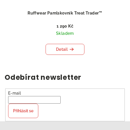
Ruffwear Pamlskovník Treat Trader™
1 290 Kč
Skladem
Detail
Odebírat newsletter
E-mail
Přihlásit se
Z