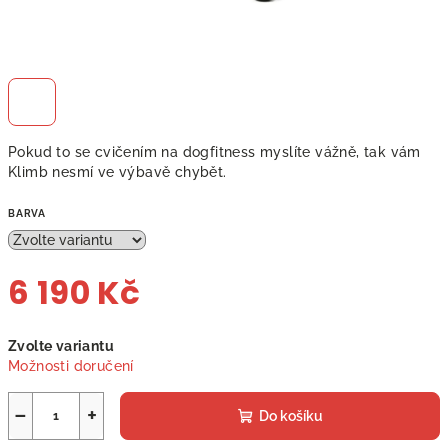
Pokud to se cvičením na dogfitness myslíte vážně, tak vám
Klimb nesmí ve výbavě chybět.
BARVA
6 190 Kč
Měrná
Zvolte variantu
cena:
Možnosti doručení
−
+
Do košíku