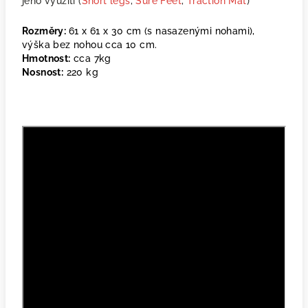
jeho využití (
Short legs
,
Sure Feet
,
Traction Mat
)
Rozměry:
61 x 61 x 30 cm (s nasazenými nohami),
výška bez nohou cca 10 cm.
Hmotnost:
cca 7kg
Nosnost:
220 kg