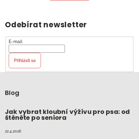
Odebírat newsletter
E-mail
Přihlásit se
Z
á
p
Blog
a
t
Jak vybrat kloubní výživu pro psa: od
štěněte po seniora
í
22.4.2026