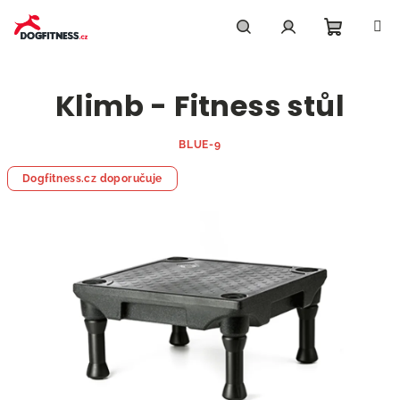
Přejít
na
obsah
Nákupn
Hledat
Přihlášení
Klimb - Fitness stůl
košík
BLUE-9
Dogfitness.cz doporučuje