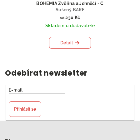
BOHEMIA Zvěřina a Jehněčí - C
Sušený BARF
230 Kč
od
Skladem u dodavatele
Detail
Odebírat newsletter
E-mail
Přihlásit se
Z
á