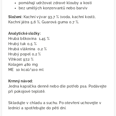
pomáhají udržovat zdravé klouby a kosti
bez umělých konzervantů nebo barviv
Složení:
Kachní vývar 93,7 % (voda, kachní kosti),
Kachní játra 5,6 %, Guarová guma 0,7 %.
Analytické složky:
Hrubá bílkovina 1,45 %
Hrubý tuk 0,5 %
Hrubá vláknina 0,2 %
Hrubý popel 0,2 %
Vlhkost 97,2 %
Kolagen 480 mg
ME 10 kcal/100 ml
Krmný návod:
Jedna kapsička denně nebo dle potřeb psa. Podávejte
při pokojové teplotě.
Skladujte v chladu a suchu. Po otevření uchovejte v
lednici a spotřebujte do pěti dní.