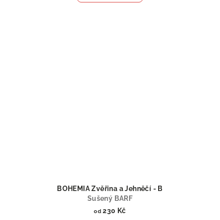
BOHEMIA Zvěřina a Jehněčí - B
Sušený BARF
230 Kč
od