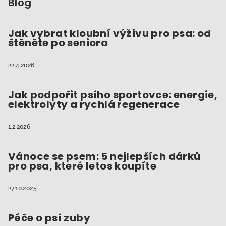
p
Blog
a
t
Jak vybrat kloubní výživu pro psa: od
štěněte po seniora
í
22.4.2026
Jak podpořit psího sportovce: energie,
elektrolyty a rychlá regenerace
1.2.2026
Vánoce se psem: 5 nejlepších dárků
pro psa, které letos koupíte
27.10.2025
Péče o psí zuby