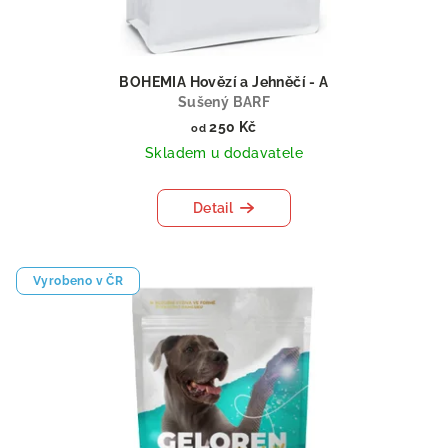
BOHEMIA Hovězí a Jehněčí - A
Sušený BARF
250 Kč
od
Skladem u dodavatele
Detail
Vyrobeno v ČR