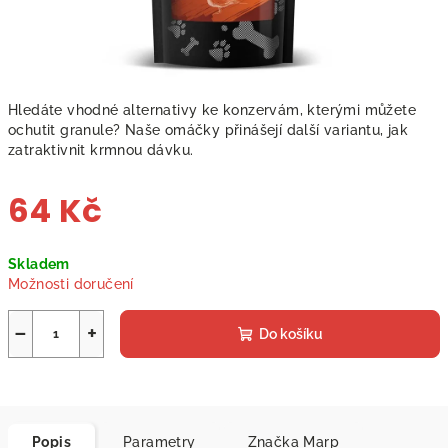
Hledáte vhodné alternativy ke konzervám, kterými můžete
ochutit granule? Naše omáčky přinášejí další variantu, jak
zatraktivnit krmnou dávku.
64 Kč
Měrná
Skladem
cena:
Možnosti doručení
−
+
Do košíku
Popis
Parametry
Značka
Marp