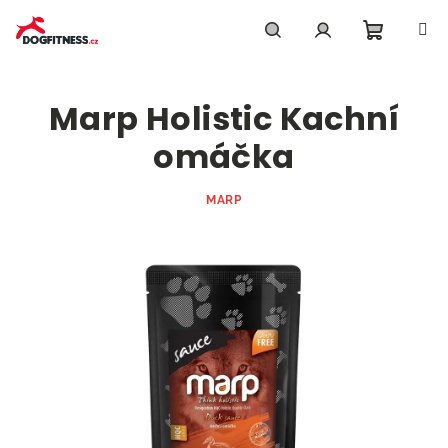
Přejít
na
obsah
Nákupn
Hledat
Přihlášení
Marp Holistic Kachní
košík
omáčka
MARP