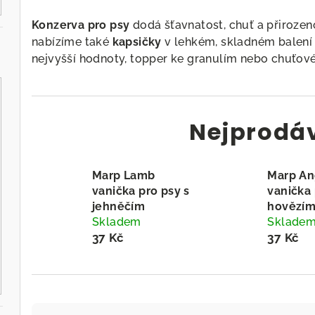
Konzerva pro psy
dodá šťavnatost, chuť a přiroze
nabízíme také
kapsičky
v lehkém, skladném balení
nejvyšší hodnoty, topper ke granulím nebo chuťové 
Nejprodá
Marp Lamb
Marp An
vanička pro psy s
vanička 
jehněčím
hovězí
Skladem
Sklade
37 Kč
37 Kč