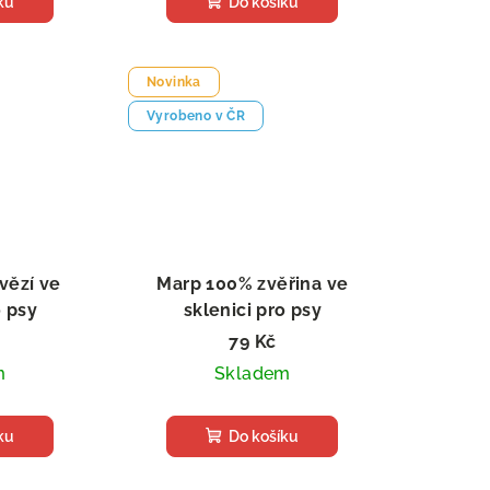
ku
Do košíku
Novinka
Vyrobeno v ČR
vězí ve
Marp 100% zvěřina ve
o psy
sklenici pro psy
79 Kč
m
Skladem
ku
Do košíku