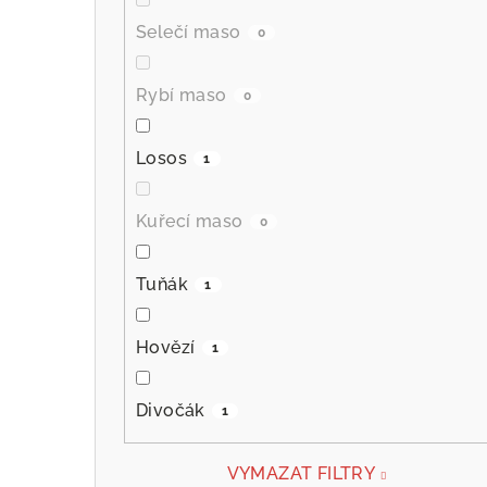
Selečí maso
0
Rybí maso
0
Losos
1
Kuřecí maso
0
Tuňák
1
Hovězí
1
Divočák
1
VYMAZAT FILTRY