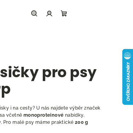
Hledat
Přihlášení
Nákupní
košík
sičky pro psy
rp
sky i na cesty? U nás najdete výběr značek
sa včetně
monoproteinové
nabídky,
sy. Pro malé psy máme praktické
200 g