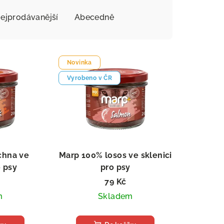
ejprodávanější
Abecedně
Novinka
Vyrobeno v ČR
chna ve
Marp 100% losos ve sklenici
o psy
pro psy
79 Kč
m
Skladem