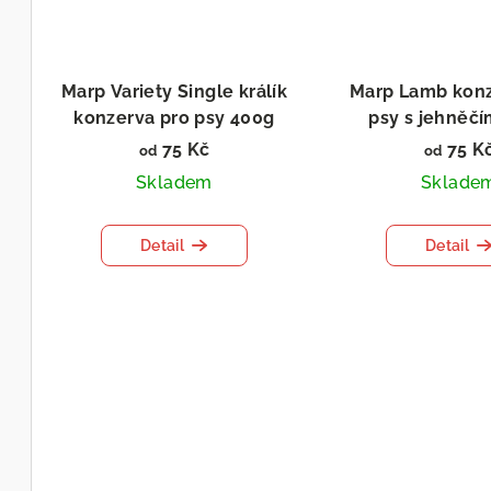
Marp Variety Single králík
Marp Lamb konz
konzerva pro psy 400g
psy s jehněč
75 Kč
75 K
od
od
Skladem
Sklade
Detail
Detail