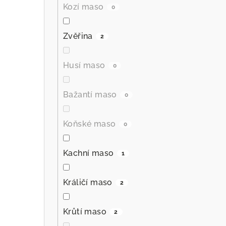
Kozí maso
0
Zvěřina
2
Husí maso
0
Bažantí maso
0
Koňské maso
0
Kachní maso
1
Králičí maso
2
Krůtí maso
2