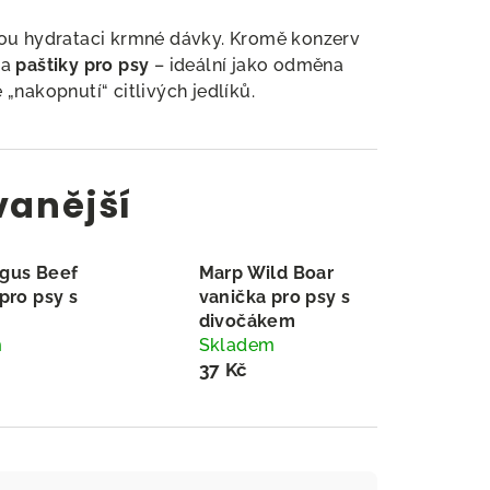
nou hydrataci krmné dávky. Kromě konzerv
 a
paštiky pro psy
– ideální jako odměna
„nakopnutí“ citlivých jedlíků.
vanější
gus Beef
Marp Wild Boar
pro psy s
vanička pro psy s
m
divočákem
m
Skladem
37 Kč