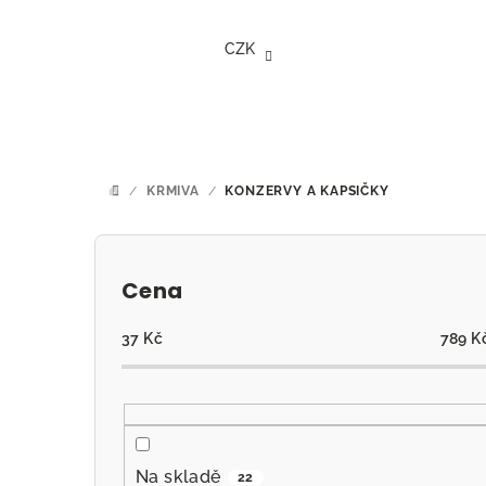
Přejít
na
CZK
obsah
/
KRMIVA
/
KONZERVY A KAPSIČKY
DOMŮ
P
o
Cena
s
37
Kč
789
K
t
r
a
Na skladě
22