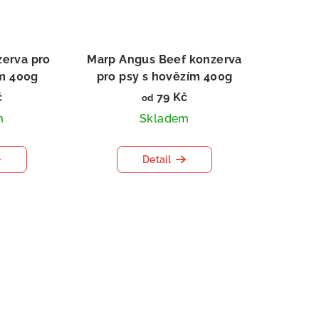
erva pro
Marp Angus Beef konzerva
ím 400g
pro psy s hovězím 400g
č
79 Kč
od
m
Skladem
Detail