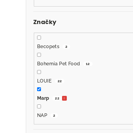
n
n
Značky
í
p
a
Becopets
2
n
Bohemia Pet Food
12
e
l
LOUIE
22
Marp
22
NAP
2