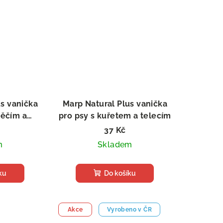
us vanička
Marp Natural Plus vanička
něčím a
pro psy s kuřetem a telecím
m
37 Kč
m
Skladem
ku
Do košíku
Akce
Vyrobeno v ČR