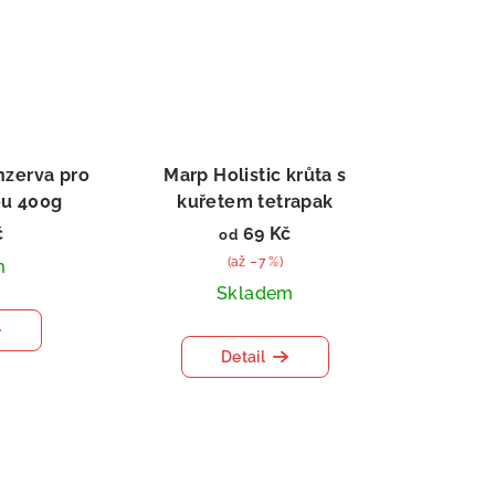
nzerva pro
Marp Holistic krůta s
ou 400g
kuřetem tetrapak
č
69 Kč
od
(až –7 %)
m
Skladem
Detail