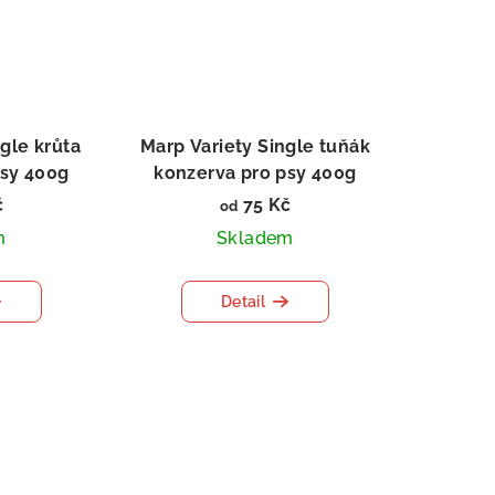
gle krůta
Marp Variety Single tuňák
psy 400g
konzerva pro psy 400g
č
75 Kč
od
m
Skladem
Detail