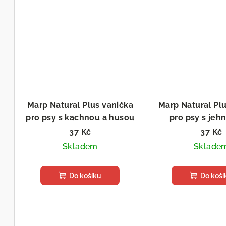
Marp Natural Plus vanička
Marp Natural Pl
pro psy s kachnou a husou
pro psy s jeh
hovězí
37 Kč
37 Kč
Skladem
Sklade
Do košíku
Do koší