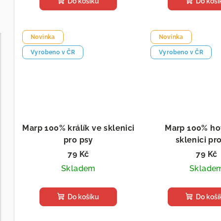
u
Do košíku
Do koší
t
k
ů
t
Novinka
Novinka
ů
Vyrobeno v ČR
Vyrobeno v ČR
Marp 100% králík ve sklenici
Marp 100% ho
pro psy
sklenici pr
79 Kč
79 Kč
Skladem
Sklade
Do košíku
Do koší