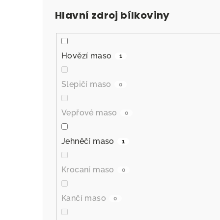
Hlavní zdroj bílkoviny
Hovězí maso
1
Slepičí maso
0
Vepřové maso
0
Jehněčí maso
1
Krocaní maso
0
Kančí maso
0