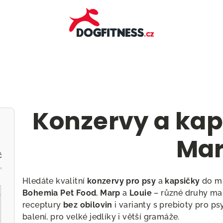
Konzervy a kap
Ma
č
Hledáte kvalitní
konzervy pro psy
a
kapsičky
do mi
Bohemia Pet Food
,
Marp
a
Louie
– různé druhy ma
receptury
bez obilovin
i varianty s prebioty pro p
balení, pro velké jedlíky i větší gramáže.