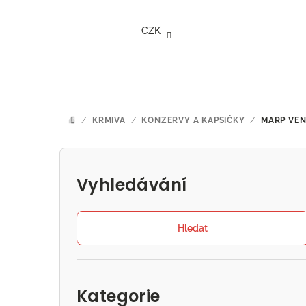
Přejít
na
CZK
obsah
/
KRMIVA
/
KONZERVY A KAPSIČKY
/
MARP VEN
DOMŮ
P
o
Vyhledávání
s
t
Hledat
r
Přeskočit
a
kategorie
Kategorie