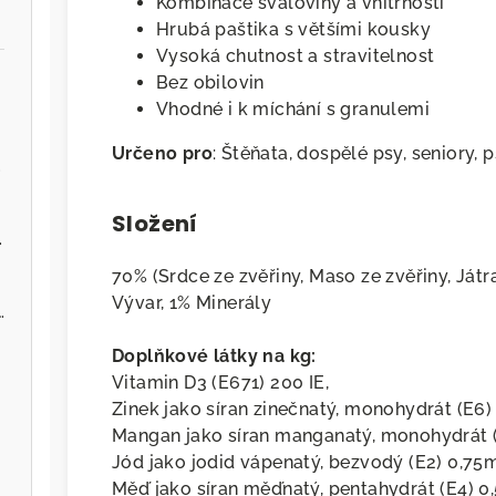
Kombinace svaloviny a vnitřností
Hrubá paštika s většími kousky
Vysoká chutnost a stravitelnost
Bez obilovin
Vhodné i k míchání s granulemi
Určeno pro
: Štěňata, dospělé psy, seniory,
.cz
Složení
ervenou řepou
70% (Srdce ze zvěřiny, Maso ze zvěřiny, Játra
Vývar, 1% Minerály
 - Zvěřina s jablky
Doplňkové látky na kg:
Vitamin D3 (E671) 200 IE,
Zinek jako síran zinečnatý, monohydrát (E6)
Mangan jako síran manganatý, monohydrát (
Jód jako jodid vápenatý, bezvodý (E2) 0,75
Měď jako síran měďnatý, pentahydrát (E4) 0