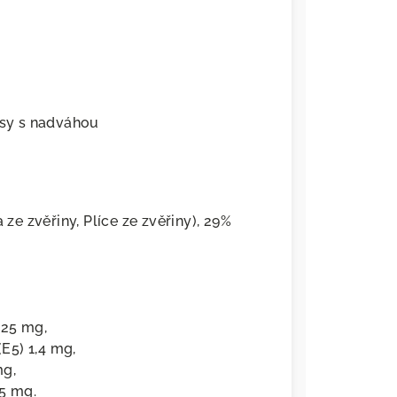
 psy s nadváhou
 ze zvěřiny, Plíce ze zvěřiny), 29%
 25 mg,
E5) 1,4 mg,
mg,
,5 mg.