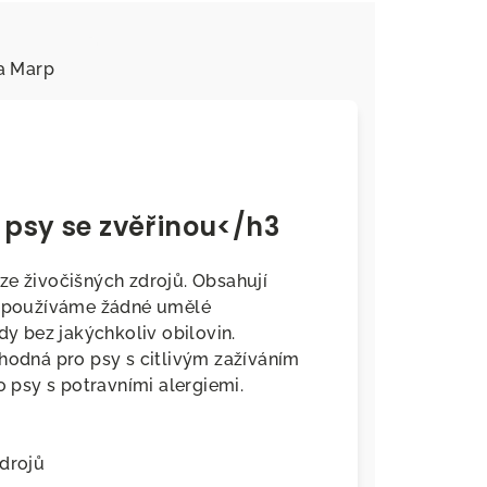
a
Marp
 psy se zvěřinou</h3
ze živočišných zdrojů. Obsahují
 Nepoužíváme žádné umělé
dy bez jakýchkoliv obilovin.
vhodná pro psy s citlivým zažíváním
o psy s potravními alergiemi.
zdrojů