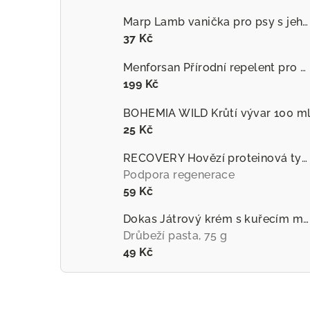
Marp Lamb vanička pro psy s jehněčím
37 Kč
Menforsan Přírodní repelent pro psy proti hmyzu s extraktem z citronely
199 Kč
BOHEMIA WILD Krůtí vývar 100 m
25 Kč
RECOVERY Hovězí proteinová tyčinka pro psy
Podpora regenerace
59 Kč
Dokas Játrový krém s kuřecím masem
Drůbeží pasta, 75 g
49 Kč