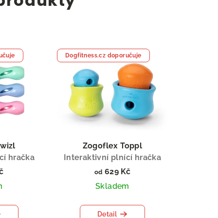
 produkty
učuje
Dogfitness.cz doporučuje
wizl
Zogoflex Toppl
ící hračka
Interaktivní plnící hračka
č
629 Kč
od
m
Skladem
Detail