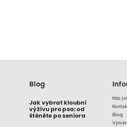
Z
á
Blog
Inf
p
a
Kdo j
Jak vybrat kloubní
t
Konta
výživu pro psa: od
štěněte po seniora
Blog
í
Výměna