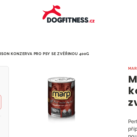
ISON KONZERVA PRO PSY SE ZVĚŘINOU 400G
MAR
M
k
z
Per
pří
pou