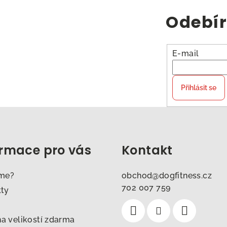
Odebír
E-mail
Přihlásit se
ormace pro vás
Kontakt
sme?
obchod
@
dogfitness.cz
702 007 759
kty
 velikostí zdarma