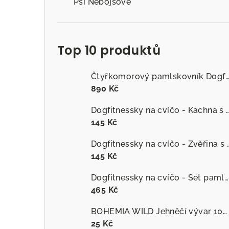
Psí Nebojsové
Top 10 produktů
Čtyřkomorový pamlskovník Dogfitness
890 Kč
Dogfitnessky na cvíčo - Kachna s č
145 Kč
Dogfitnessky na cvíčo
145 Kč
Dogfitnessky na cvíčo - Set pamlsků
465 Kč
BOHEMIA WILD Jehněčí vývar 100 ml
25 Kč