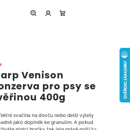
Hledat
Přihlášení
Nákupní
košík
P
arp Venison
onzerva pro psy se
věřinou 400g
fektní svačina na dovču nebo delší výlety
padně jako doplněk ke granulím. A pokud
žíváte plnící hračky, tak jste právě našli tu