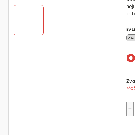
nej
je t
BAL
Měr
cen
Zvo
Mož
−