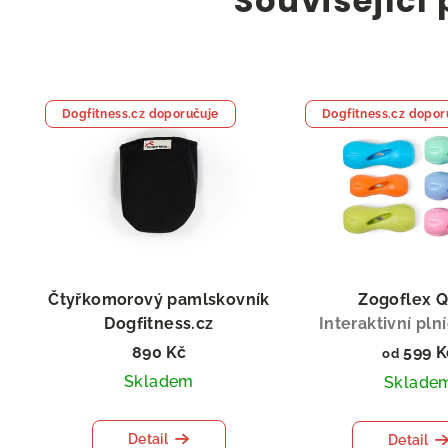
Související
Dogfitness.cz doporučuje
Dogfitness.cz dopor
Čtyřkomorový pamlskovník
Zogoflex Q
Dogfitness.cz
Interaktivní pln
890 Kč
599 K
od
Skladem
Sklade
Detail
Detail