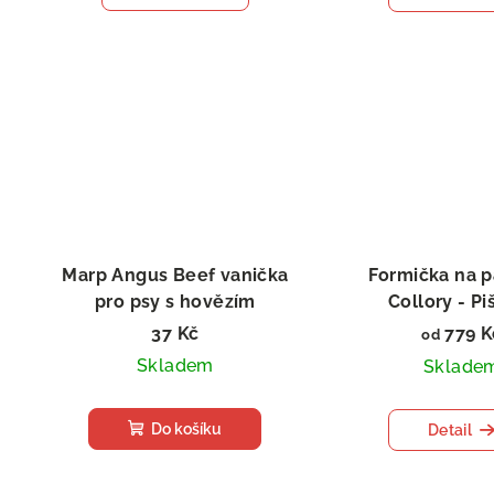
Marp Angus Beef vanička
Formička na 
pro psy s hovězím
Collory - Pi
37 Kč
779 K
od
Skladem
Sklade
Do košíku
Detail