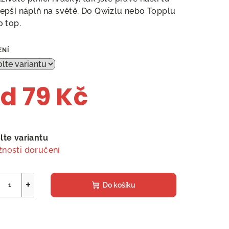
lepší náplň na světě. Do Qwizlu nebo Topplu
o top.
ENÍ
od
79 Kč
ná
a:
lte variantu
nosti doručení
+
Do košíku