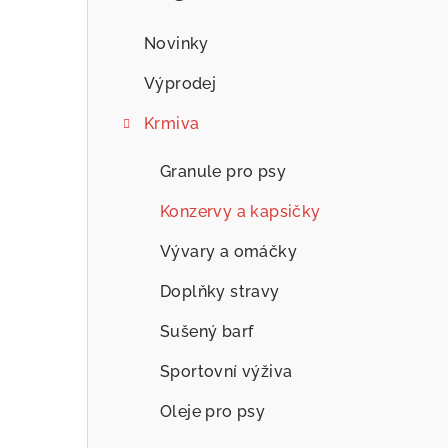
n
n
Novinky
í
Výprodej
p
Krmiva
a
Granule pro psy
n
Konzervy a kapsičky
e
Vývary a omáčky
l
Doplňky stravy
Sušený barf
Sportovní výživa
Oleje pro psy