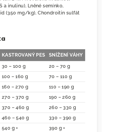
S a inulinu), Lněné semínko,
id (350 mg/kg), Chondroitin sulfát
ka
KASTROVANÝ PES
SNÍŽENÍ VÁHY
30 – 100 g
20 – 70 g
100 – 160 g
70 – 110 g
160 – 270 g
110 – 190 g
270 – 370 g
190 – 260 g
370 – 460 g
260 – 330 g
460 – 540 g
330 – 390 g
540 g +
390 g +