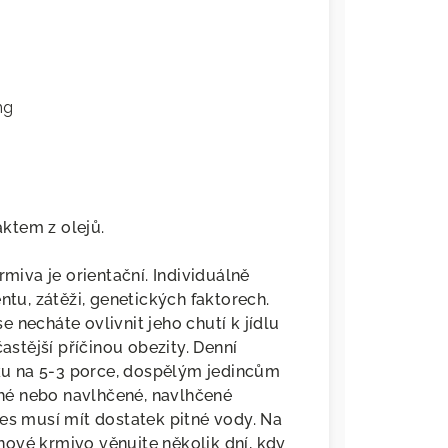
mg
ktem z olejů.
iva je orientační. Individuálně
ntu, zátěži, genetických faktorech.
 necháte ovlivnit jeho chutí k jídlu
astější příčinou obezity. Denní
u na 5-3 porce, dospělým jedincům
hé nebo navlhčené, navlhčené
es musí mít dostatek pitné vody. Na
ové krmivo věnujte několik dní, kdy