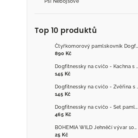
Psí Nebojsové
Top 10 produktů
Čtyřkomorový pamlskovník Dogfitness
890 Kč
Dogfitnessky na cvíčo - Kachna s č
145 Kč
Dogfitnessky na cvíčo
145 Kč
Dogfitnessky na cvíčo - Set pamlsků
465 Kč
BOHEMIA WILD Jehněčí vývar 100 ml
25 Kč