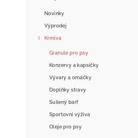
n
n
Novinky
í
Výprodej
p
Krmiva
a
Granule pro psy
n
Konzervy a kapsičky
e
Vývary a omáčky
l
Doplňky stravy
Sušený barf
Sportovní výživa
Oleje pro psy