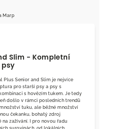
a
Marp
nd Slim - Kompletní
 psy
 Plus Senior and Slim je nejvíce
tura pro starší psy a psy s
kombinaci s hovězím tukem. Je tedy
veň došlo v rámci posledních trendů
 množství tuku, ale běžné množství
šenou čekanku, bohatý zdroj
 na zažívání. I pro novou řadu
tních surovinách, od lokálních