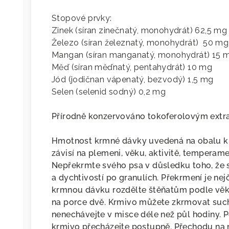
Stopové prvky:
Zinek (síran zinečnatý, monohydrát) 62,5 mg
Železo (síran železnatý, monohydrát) 50 mg
Mangan (síran manganatý, monohydrát) 15 
Měď (síran měďnatý, pentahydrát) 10 mg
Jód (jodičnan vápenatý, bezvodý) 1,5 mg
Selen (selenid sodný) 0,2 mg
Přírodně konzervováno tokoferolovým extra
Hmotnost krmné dávky uvedená na obalu krm
závisí na plemeni, věku, aktivitě, temperame
Nepřekrmte svého psa v důsledku toho, že se
a dychtivostí po granulích. Překrmení je nejč
krmnou dávku rozdělte štěňatům podle věk
na porce dvě. Krmivo můžete zkrmovat suc
nenechávejte v misce déle než půl hodiny. P
krmivo přecházejte postupně. Přechodu na n