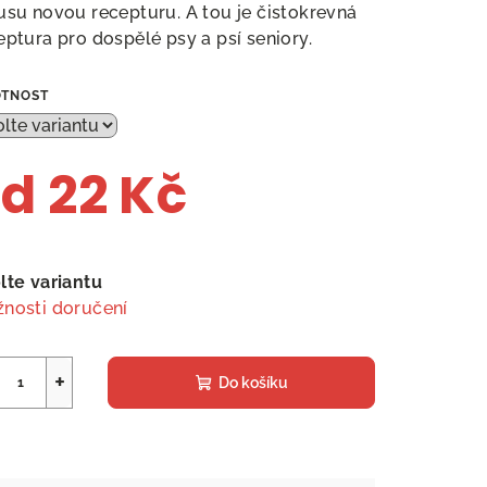
usu novou recepturu. A tou je čistokrevná
eptura pro dospělé psy a psí seniory.
TNOST
od
22 Kč
ná
a:
lte variantu
nosti doručení
+
Do košíku