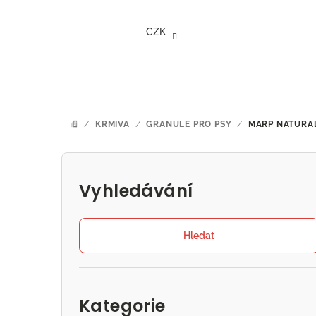
Přejít
na
CZK
obsah
/
KRMIVA
/
GRANULE PRO PSY
/
MARP NATURAL
DOMŮ
P
o
Vyhledávání
s
t
Hledat
r
Přeskočit
a
kategorie
Kategorie