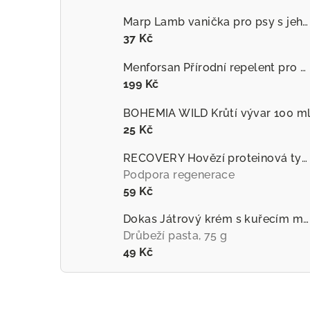
Marp Lamb vanička pro psy s jehněčím
37 Kč
Menforsan Přírodní repelent pro psy proti hmyzu s extraktem z citronely
199 Kč
BOHEMIA WILD Krůtí vývar 100 m
25 Kč
RECOVERY Hovězí proteinová tyčinka pro psy
Podpora regenerace
59 Kč
Dokas Játrový krém s kuřecím masem
Drůbeží pasta, 75 g
49 Kč