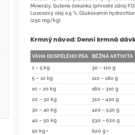
Minerály, Sušená čekanka (přírodní zdroj FO
Lososový olej 0,5 %, Glukosamin hydrochlor
(250 mg/kg)
Krmný návod: Denní krmná dáv
l
VÁHA DOSPĚLÉHO PSA
BĚŽNÁ AKTIVITA
1 – 5 kg
30 – 110 g
5 – 10 kg
110 – 180 g
10 – 20 kg
180 – 310 g
20 – 30 kg
310 – 420 g
30 – 40 kg
420 – 530 g
40 – 50 kg
530 – 620 g
50 kg +
620 g +