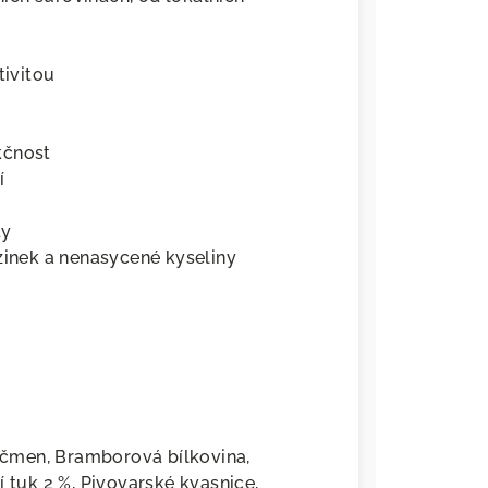
tivitou
kčnost
í
dy
zinek a nenasycené kyseliny
Ječmen, Bramborová bílkovina,
í tuk 2 %, Pivovarské kvasnice,