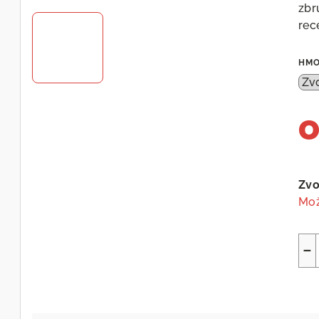
D
zbr
rec
A
HMO
R
M
Měr
cen
Zvo
A
Mož
−