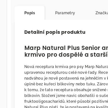
Popis
Parametry
Značk
Detailní popis produktu
Marp Natural Plus Senior a
krmivo pro dospělé a starší
Nová receptura krmiva pro psy Marp Natural
upravenou recepturou celé nové řady. Recep
nadváhou je nově postavená na jehněčím v 
úplně bez kuřecí bílkoviny nebo tuku. Záro
k tomu, že tato receptura obsahuje snížené
bílkovin. Složení jsme navíc obohatili o su
fruktooligosacharidů, které působí pozitivně
Natural Plus platí, že je postavená na kvali