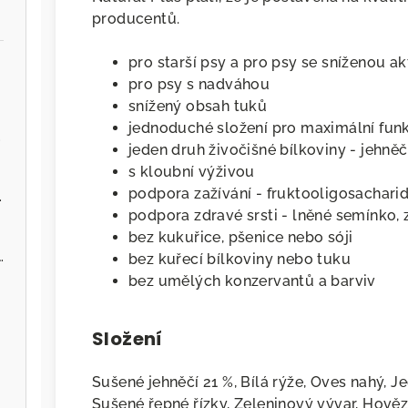
producentů.
pro starší psy a pro psy se sníženou ak
pro psy s nadváhou
snížený obsah tuků
jednoduché složení pro maximální fun
.cz
jeden druh živočišné bílkoviny - jehněč
s kloubní výživou
podpora zažívání - fruktooligosachari
ervenou řepou
podpora zdravé srsti - lněné semínko, 
bez kukuřice, pšenice nebo sóji
 - Zvěřina s jablky
bez kuřecí bílkoviny nebo tuku
bez umělých konzervantů a barviv
Složení
Sušené jehněčí 21 %, Bílá rýže, Oves nahý, 
Sušené řepné řízky, Zeleninový vývar, Hověz