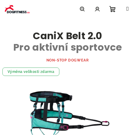
Přejít
na
obsah
Nákupn
Hledat
Přihlášení
CaniX Belt 2.0
košík
Pro aktivní sportovce
NON-STOP DOGWEAR
Výměna velikosti zdarma