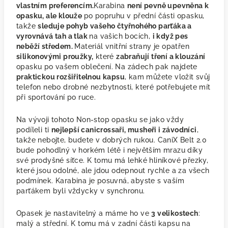
vlastním preferencím.
Karabina
není pevně upevněna k
opasku, ale klouže
po popruhu v přední části opasku,
takže
sleduje pohyb vašeho čtyřnohého parťáka a
vyrovnává tah a tlak
na vašich bocích,
i když pes
neběží středem.
Materiál vnitřní strany je opatřen
silikonovými proužky,
které
zabraňují tření a klouzání
opasku po vašem oblečení. Na zádech pak najdete
praktickou rozšiřitelnou kapsu
, kam můžete vložit svůj
telefon nebo drobné nezbytnosti, které potřebujete mít
při sportování po ruce.
Na vývoji tohoto Non-stop opasku se jako vždy
podíleli ti
nejlepší canicrossaři, musheři i závodníci
,
takže nebojte, budete v dobrých rukou. CaniX Belt 2.0
bude pohodlný v horkém létě i největším mrazu díky
své prodyšné síťce. K tomu má lehké hliníkové přezky,
které jsou odolné, ale jdou odepnout rychle a za všech
podmínek. Karabina je posuvná, abyste s vaším
parťákem byli vždycky v synchronu.
Opasek je nastavitelný a máme ho ve
3 velikostech
:
malý a střední. K tomu má v zadní části kapsu na