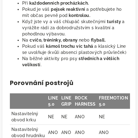
Při
každodenních procházkách.
Pokud je váš
pejsek reaktivní
a potřebujete ho
mít občas pevně pod
kontrolou.
Když jste vy a váš chlupáč skutečnými
turisty
a
vyrážíte rádi za dobrodružstvím s kvalitní a
pohodlnou výbavou.
Na
cvíčo, tréninky, obrany
nebo
flyball.
Pokud váš
kámoš trochu víc tahá
a klasický Line
se uvolňuje (kvůli absenci plastových průvleček)
Na běžné aktivity pro psy
středních a větších
velikostí
.
Porovnání postrojů
LINE
LINE
ROCK
FREEMOTION
5.0
GRIP
HARNESS
5.0
Nastavitelný
NE
NE
ANO
NE
obvod krku
Nastavitelný
ANO
ANO
ANO
ANO
obvod hrudníku