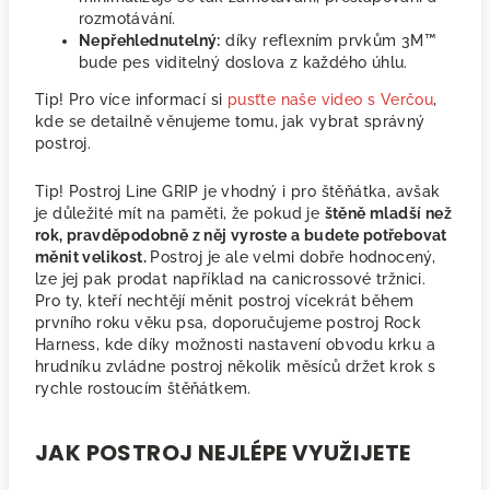
rozmotávání.
Nepřehlednutelný:
díky reflexním prvkům 3M™
bude pes viditelný doslova z každého úhlu.
Tip! Pro více informací si
pusťte naše video s Verčou
,
kde se detailně věnujeme tomu, jak vybrat správný
postroj.
Tip! Postroj Line GRIP je vhodný i pro štěňátka, avšak
je důležité mít na paměti, že pokud je
štěně mladší než
rok, pravděpodobně z něj vyroste a budete potřebovat
měnit velikost.
Postroj je ale velmi dobře hodnocený,
lze jej pak prodat například na canicrossové tržnici.
Pro ty, kteří nechtějí měnit postroj vícekrát během
prvního roku věku psa, doporučujeme postroj Rock
Harness, kde díky možnosti nastavení obvodu krku a
hrudníku zvládne postroj několik měsíců držet krok s
rychle rostoucím štěňátkem.
JAK POSTROJ NEJLÉPE VYUŽIJETE