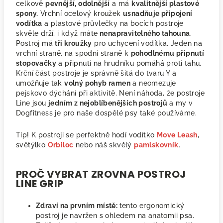
celkově
pevnější, odolnější
a má
kvalitnější plastové
spony.
Vrchní ocelový kroužek
usnadňuje připojení
vodítka
a plastové průvlečky na bocích postroje
skvěle drží, i když máte
nenapravitelného tahouna
.
Postroj má
tři kroužky
pro uchycení vodítka. Jeden na
vrchní straně, na spodní straně k
pohodlnému připnutí
stopovačky
a připnutí na hrudníku pomáhá proti tahu.
Krční část postroje je správně šitá do tvaru Y a
umožňuje tak
volný pohyb ramen
a neomezuje
pejskovo dýchání při aktivitě. Není náhoda, že postroje
Line jsou
jedním z nejoblíbenějších postrojů
a my v
Dogfitness je pro naše dospělé psy také používáme.
Tip! K postroji se perfektně hodí vodítko
Move Leash
,
světýlko
Orbiloc
nebo náš skvělý
pamlskovník
.
PROČ VYBRAT ZROVNA POSTROJ
LINE GRIP
Zdraví na prvním místě:
tento ergonomický
postroj je navržen s ohledem na anatomii psa.