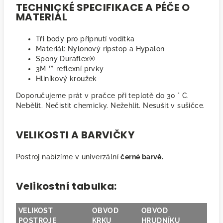
TECHNICKÉ SPECIFIKACE A PÉČE O
MATERIÁL
Tři body pro připnutí vodítka
Materiál: Nylonový ripstop a Hypalon
Spony Duraflex®
3M ™ reflexní prvky
Hliníkový kroužek
Doporučujeme prát v pračce při teplotě do 30 ° C.
Nebělit. Nečistit chemicky. Nežehlit. Nesušit v sušičce.
VELIKOSTI A BARVIČKY
Postroj nabízíme v univerzální
černé barvě.
Velikostní tabulka:
VELIKOST
OBVOD
OBVOD
POSTROJE
KRKU
HRUDNÍKU