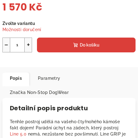
1 570 Kč
Měrná
Zvolte variantu
cena:
Možnosti doručení
−
+
Do košíku
Popis
Parametry
Značka
Non-Stop DogWear
Detailní popis produktu
Tenhle postroj udělá na vašeho čtyřnohého kámoše
fakt dojem! Parádní úchyt na zádech, který postroj
Line 5.0
nemá, nezůstane bez povšimnutí. Line GRIP je