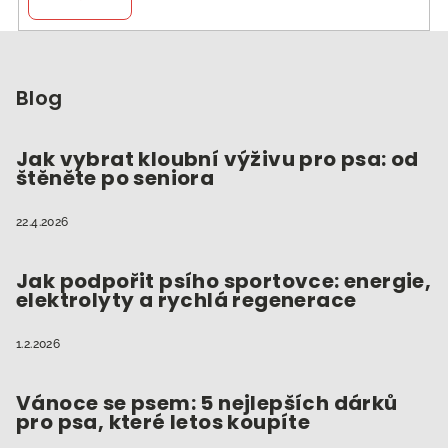
Z
á
p
Blog
a
t
Jak vybrat kloubní výživu pro psa: od
štěněte po seniora
í
22.4.2026
Jak podpořit psího sportovce: energie,
elektrolyty a rychlá regenerace
1.2.2026
Vánoce se psem: 5 nejlepších dárků
pro psa, které letos koupíte