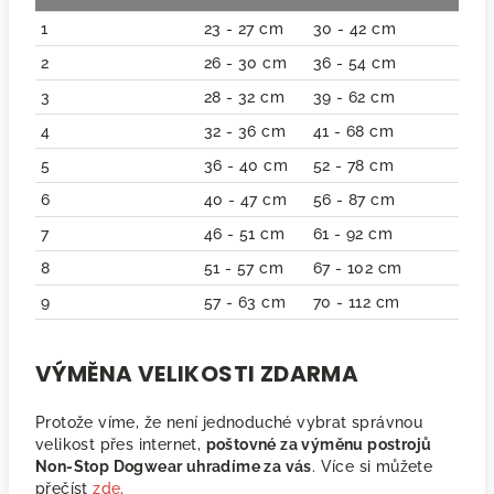
1
23 - 27 cm
30 - 42 cm
2
26 - 30 cm
36 - 54 cm
3
28 - 32 cm
39 - 62 cm
4
32 - 36 cm
41 - 68 cm
5
36 - 40 cm
52 - 78 cm
6
40 - 47 cm
56 - 87 cm
7
46 - 51 cm
61 - 92 cm
8
51 - 57 cm
67 - 102 cm
9
57 - 63 cm
70 - 112 cm
VÝMĚNA VELIKOSTI ZDARMA
Protože víme, že není jednoduché vybrat správnou
velikost přes internet,
poštovné za výměnu postrojů
Non-Stop Dogwear uhradíme za vás
. Více si můžete
přečíst
zde
.