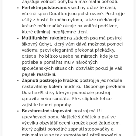
Zajišťuje volnost pohybu a maximální pohodlí.
Perfektní polstrování:
všechny důležité části,
včetně spon Duraflex jsou polstrované. Postroj je
ušitý z hustě tkaného nylonu, takže očekávejte
krásně měkkoučké okraje na vnitřní podšívce,
které eliminují nepříjemné tření.
Multifunkční rukojeť:
na zádech psa má postroj
šikovný úchyt, který vám dává možnost pomoci
vašemu psovi elegantně překonat překážky,
držet si ho blízko u sebe na místech, kde je to
potřeba a pomáhat mu v náročných
společenských situacích, obzvlášť pokud je váš
pejsek reaktivní.
Zapnutí postroje je hračka:
postroj je jednoduše
nastavitelný kolem hrudníku. Disponuje přezkami
Duraflex®, díky kterým jednoduše postroj
upravíte nebo sundáte. Přes sliplock lehce
zajistíte hrudní popruhy.
Bezstarostné stopování:
postroj má tři
upevňovací body. Majitelé štěňátek a psů ve
výcviku obzvlášť ocení kroužek pod žaludkem,
který zajistí pohodlné zapnutí stopovačky a
minimalizuje se tak zamotávání, přešlapování a