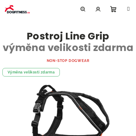
Přejít
na
obsah
Nákupn
Hledat
Přihlášení
Postroj Line Grip
košík
výměna velikosti zdarma
NON-STOP DOGWEAR
Výměna velikosti zdarma