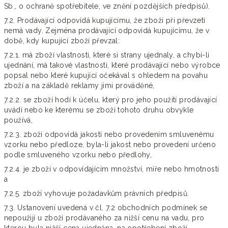
Sb., o ochraně spotřebitele, ve znění pozdějších předpisů).
7.2. Prodávající odpovídá kupujícímu, že zboží při převzetí
nemá vady. Zejména prodávající odpovídá kupujícímu, že v
době, kdy kupující zboží převzal:
7.2.1. má zboží vlastnosti, které si strany ujednaly, a chybí-li
ujednání, má takové vlastnosti, které prodávající nebo výrobce
popsal nebo které kupující očekával s ohledem na povahu
zboží a na základě reklamy jimi prováděné,
7.2.2. se zboží hodí k účelu, který pro jeho použití prodávající
uvádí nebo ke kterému se zboží tohoto druhu obvykle
používá,
7.2.3. zboží odpovídá jakostí nebo provedením smluvenému
vzorku nebo předloze, byla-li jakost nebo provedení určeno
podle smluveného vzorku nebo předlohy,
7.2.4. je zboží v odpovídajícím množství, míře nebo hmotnosti
a
7.2.5. zboží vyhovuje požadavkům právních předpisů.
7.3. Ustanovení uvedená v čl. 7.2 obchodních podmínek se
nepoužijí u zboží prodávaného za nižší cenu na vadu, pro
kterou byla nižší cena ujednána, na opotřebení zboží