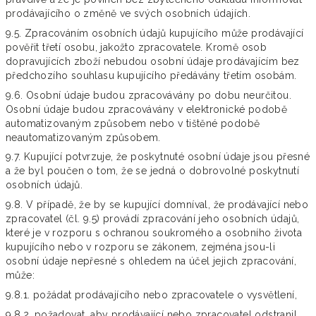
prodávajícího o změně ve svých osobních údajích.
9.5. Zpracováním osobních údajů kupujícího může prodávající
pověřit třetí osobu, jakožto zpracovatele. Kromě osob
dopravujících zboží nebudou osobní údaje prodávajícím bez
předchozího souhlasu kupujícího předávány třetím osobám.
9.6. Osobní údaje budou zpracovávány po dobu neurčitou.
Osobní údaje budou zpracovávány v elektronické podobě
automatizovaným způsobem nebo v tištěné podobě
neautomatizovaným způsobem.
9.7. Kupující potvrzuje, že poskytnuté osobní údaje jsou přesné
a že byl poučen o tom, že se jedná o dobrovolné poskytnutí
osobních údajů.
9.8. V případě, že by se kupující domníval, že prodávající nebo
zpracovatel (čl. 9.5) provádí zpracování jeho osobních údajů,
které je v rozporu s ochranou soukromého a osobního života
kupujícího nebo v rozporu se zákonem, zejména jsou-li
osobní údaje nepřesné s ohledem na účel jejich zpracování,
může:
9.8.1. požádat prodávajícího nebo zpracovatele o vysvětlení,
9.8.2. požadovat, aby prodávající nebo zpracovatel odstranil