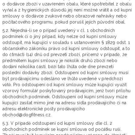
o dodávce zboží v uzavřeném obalu, které spotřebitel z obalu
vyňal a z hygienických důvodů jej není možné vrátit a od kupní
smlouvy o dodávce zvukové nebo obrazové nahrávky nebo
počítačového programu, pokud porušil jejich původní obal.
5.2. Nejedná-li se o případ uvedený v čl. 1 obchodních
podmínek či o jiný případ, kdy nelze od kupní smlouvy
odstoupit, má kupující v souladu s ustanovením § 1829 odst. 1
občanského zákoníku právo od kupní smlouvy odstoupit, a to
do čtrnácti (14) dnů od převzetí zboží, přičemž v případě, že
předmětem kupní smlouvy je několik druhů zboží nebo
dodání několika částí, běží tato lhůta ode dne převzetí
poslední dodávky zboží. Odstoupení od kupní smlouvy musí
být prodávajícímu odesláno ve lhůtě uvedené v předchozí
větě. Pro odstoupení od kupní smlouvy může kupující využit
vzorový formulář poskytovaný prodávajícím, jenž tvoří přílohu
obchodních podmínek. Odstoupení od kupní smlouvy může
kupující zasílat mimo jiné na adresu sídla prodávajícího či na
adresu elektronické pošty prodávajícího
obchod@dogfitness.cz.
5.3. V případě odstoupení od kupní smlouvy dle čl. 2
obchodních podmínek se kupní smlouva od počátku ruší.