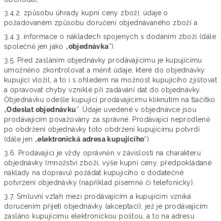
3.4.2. způsobu úhrady kupní ceny zboží, údaje o
požadovaném způsobu doručení objednávaného zboží a
3.4.3. informace o nákladech spojených s dodáním zboží (dále
společně jen jako „
objednávka
“).
3.5. Před zasláním objednávky prodávajícímu je kupujícímu
umožněno zkontrolovat a měnit údaje, které do objednávky
kupující vložil, a to i s ohledem na možnost kupujícího zjišťovat
a opravovat chyby vzniklé při zadávání dat do objednávky.
Objednávku odešle kupující prodávajícímu kliknutím na tlačítko
„
Odeslat objednávku
“. Údaje uvedené v objednávce jsou
prodávajícím považovány za správné. Prodávající neprodleně
po obdržení objednávky toto obdržení kupujícímu potvrdí
(dále jen „
elektronická adresa kupujícího
“).
3.6. Prodávající je vždy oprávněn v závislosti na charakteru
objednávky (množství zboží, výše kupní ceny, předpokládané
náklady na dopravu) požádat kupujícího o dodatečné
potvrzení objednávky (například písemně či telefonicky).
3.7. Smluvní vztah mezi prodávajícím a kupujícím vzniká
doručením přijetí objednávky (akceptací), jež je prodávajícím
zasláno kupujícímu elektronickou poštou, a to na adresu