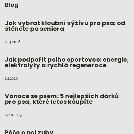
p
Blog
a
t
Jak vybrat kloubní výživu pro psa: od
štěněte po seniora
í
22.4.2026
Jak podpořit psího sportovce: energie,
elektrolyty a rychlá regenerace
1.2.2026
Vánoce se psem: 5 nejlepších dárků
pro psa, které letos koupíte
27.10.2025
Péče o psí zuby