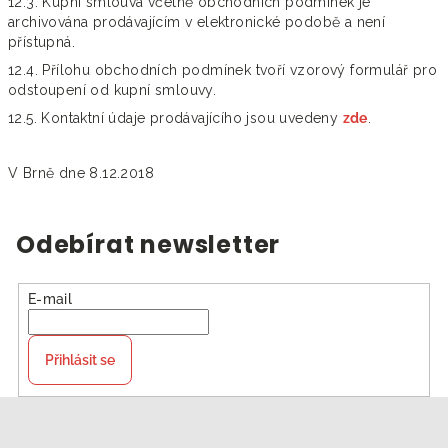
12.3. Kupní smlouva včetně obchodních podmínek je
archivována prodávajícím v elektronické podobě a není
přístupná.
12.4. Přílohu obchodních podmínek tvoří vzorový formulář pro
odstoupení od kupní smlouvy.
12.5. Kontaktní údaje prodávajícího jsou uvedeny
zde
.
V Brně dne 8.12.2018
Odebírat newsletter
E-mail
Přihlásit se
Z
á