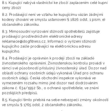
8.1. Kupující nabývá vlastnictví ke zboží zaplacením celé kupní
ceny zboží
8.2. Prodávající není ve vztahu ke kupujícímu vázán žádnými
kodexy chování ve smyslu ustanovení § 1826 odst. 1 písm. e)
občanského zákoníku.
8.3. Mimosoudní vyřizování stížností spotřebitelů zajišťuje
prodávající prostřednictvím elektronické adresy
reklamace@dogfitness.cz. Informaci o vyřízení stížnosti
kupujícího zašle prodávající na elektronickou adresu
kupujícího.
8.4.
Prodávající je oprávněn k prodeji zboží na základě
živnostenského oprávnění. Živnostenskou kontrolu provádí v
rámci své působnosti příslušný živnostenský úřad. Dozor nad
oblastí ochrany osobních údajů vykonává Úřad pro ochranu
osobních údajů. Česká obchodní inspekce vykonává ve
vymezeném rozsahu mimo jiné dozor nad dodržováním
zákona č. 634/1992 Sb., o ochraně spotřebitele, ve znění
pozdějších předpisů.
8.5.
Kupující tímto přebírá na sebe nebezpečí změny okolností
ve smyslu § 1765 odst. 2 občanského zákoníku.