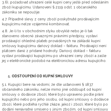
3.6), požadovat uhrazení celé kupní ceny ještě před odesláním
zboží kupujícímu. Ustanovení § 2119 odst. 1 občanského
zákoníku se nepoužije.
4.7. Případné slevy z ceny zboží poskytnuté prodávajícím
kupujícímu nelze vzájemně kombinovat.
4.8. Je-li to v obchodním styku obvyklé nebo je-li tak
stanoveno obecně závaznými právními předpisy, vystaví
prodávající ohledně plateb prováděných na základě kupní
smlouvy kupujícímu daňový doklad – fakturu. Prodávající není
plátcem daně z přidané hodnoty. Daňový doklad – fakturu
vystaví prodávající kupujícímu po uhrazení ceny zboží a zašle
jej v elektronické podobě na elektronickou adresu kupujícího.
ODSTOUPENÍ OD KUPNÍ SMLOUVY
5.1. Kupující bere na vědomí, že dle ustanovení § 1837
občanského zákoníku, nelze mimo jiné odstoupit od kupní
smlouvy o dodávce zboží, které bylo upraveno podle přání
kupujícího nebo pro jeho osobu, od kupní smlouvy o dodávce
zboží, které podléhá rychlé zkáze, jakož i zboží, které bylo po
dodání nenávratně smíseno s jiným zbožím, od kupní smlouvy