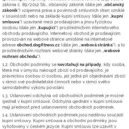
zákona č. 89/2012 Sb., občanský zákoník (dále jen „
občanský
zákoník
“) vzájemná práva a povinnosti smluvních stran vzniklé
v souvislosti nebo na základě kupní smlouvy (dále jen „
kupní
smlouva
“) uzavírané mezi prodávajícím a jinou fyzickou
osobou (dále jen „
kupující
“) prostřednictvím internetového
obchodu prodávajícího. Internetový obchod je prodávajícím
provozován na webové stránce umístěné na internetové
adrese
obchod.dogfitness.cz
(dále jen „
webová stránka
“), a to
prostřednictvím rozhraní webové stránky (dále jen „
webové
rozhraní obchodu
“).
1.2. Obchodní podmínky se
nevztahují na případy
, kdy osoba,
která má v úmyslu nakoupit zboží od prodávajícího, je
právnickou osobou či osobou, jež jedná při objednávání zboží
v rámci své podnikatelské činnosti nebo v rámci svého
samostatného výkonu povolání.
1.3. Ustanovení odchylná od obchodních podmínek je možné
sjednat v kupní smlouvě. Odchylná ujednání v kupní smlouvě
mají přednost před ustanoveními obchodních podmínek.
1.4. Ustanovení obchodních podmínek jsou nedílnou součástí
kupní smlouvy. Kupní smlouva a obchodní podmínky jsou
vyhotoveny v českém jazyce. Kupní smlouvu lze uzavřít v