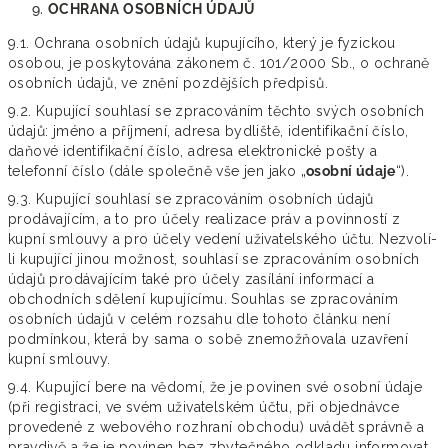
OCHRANA OSOBNÍCH ÚDAJŮ
9.1. Ochrana osobních údajů kupujícího, který je fyzickou
osobou, je poskytována zákonem č. 101/2000 Sb., o ochraně
osobních údajů, ve znění pozdějších předpisů.
9.2. Kupující souhlasí se zpracováním těchto svých osobních
údajů: jméno a příjmení, adresa bydliště, identifikační číslo,
daňové identifikační číslo, adresa elektronické pošty a
telefonní číslo (dále společně vše jen jako „
osobní údaje
“).
9.3. Kupující souhlasí se zpracováním osobních údajů
prodávajícím, a to pro účely realizace práv a povinností z
kupní smlouvy a pro účely vedení uživatelského účtu. Nezvolí-
li kupující jinou možnost, souhlasí se zpracováním osobních
údajů prodávajícím také pro účely zasílání informací a
obchodních sdělení kupujícímu. Souhlas se zpracováním
osobních údajů v celém rozsahu dle tohoto článku není
podmínkou, která by sama o sobě znemožňovala uzavření
kupní smlouvy.
9.4. Kupující bere na vědomí, že je povinen své osobní údaje
(při registraci, ve svém uživatelském účtu, při objednávce
provedené z webového rozhraní obchodu) uvádět správně a
pravdivě a že je povinen bez zbytečného odkladu informovat