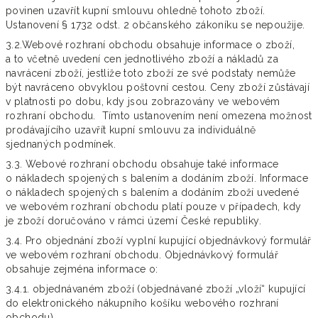
povinen uzavřít kupní smlouvu ohledně tohoto zboží.
Ustanovení § 1732 odst. 2 občanského zákoníku se nepoužije.
3.2.Webové rozhraní obchodu obsahuje informace o zboží,
a to včetně uvedení cen jednotlivého zboží a nákladů za
navrácení zboží, jestliže toto zboží ze své podstaty nemůže
být navráceno obvyklou poštovní cestou. Ceny zboží zůstávají
v platnosti po dobu, kdy jsou zobrazovány ve webovém
rozhraní obchodu. Tímto ustanovením není omezena možnost
prodávajícího uzavřít kupní smlouvu za individuálně
sjednaných podmínek.
3.3. Webové rozhraní obchodu obsahuje také informace
o nákladech spojených s balením a dodáním zboží. Informace
o nákladech spojených s balením a dodáním zboží uvedené
ve webovém rozhraní obchodu platí pouze v případech, kdy
je zboží doručováno v rámci území České republiky.
3.4. Pro objednání zboží vyplní kupující objednávkový formulář
ve webovém rozhraní obchodu. Objednávkový formulář
obsahuje zejména informace o:
3.4.1. objednávaném zboží (objednávané zboží „vloží“ kupující
do elektronického nákupního košíku webového rozhraní
obchodu),