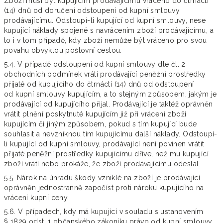
Zboží musí být kupujícím prodávajícímu vráceno do čtrnácti
(14) dnů od doručení odstoupení od kupní smlouvy
prodávajícímu. Odstoupí-li kupující od kupní smlouvy, nese
kupující náklady spojené s navrácením zboží prodávajícímu, a
to i v tom případě, kdy zboží nemůže být vráceno pro svou
povahu obvyklou poštovní cestou.
5.4. V případě odstoupení od kupní smlouvy dle čl. 2
obchodních podmínek vrátí prodávající peněžní prostředky
přijaté od kupujícího do čtrnácti (14) dnů od odstoupení
od kupní smlouvy kupujícím, a to stejným způsobem, jakým je
prodávající od kupujícího přijal. Prodávající je taktéž oprávněn
vrátit plnění poskytnuté kupujícím již při vrácení zboží
kupujícím či jiným způsobem, pokud s tím kupující bude
souhlasit a nevzniknou tím kupujícímu další náklady. Odstoupí-
li kupující od kupní smlouvy, prodávající není povinen vrátit
přijaté peněžní prostředky kupujícímu dříve, než mu kupující
zboží vrátí nebo prokáže, že zboží prodávajícímu odeslal.
5.5. Nárok na úhradu škody vzniklé na zboží je prodávající
oprávněn jednostranně započíst proti nároku kupujícího na
vrácení kupní ceny.
5.6. V případech, kdy má kupující v souladu s ustanovením
§ 1829 odst. 1 občanského zákoníku právo od kupní smlouvy