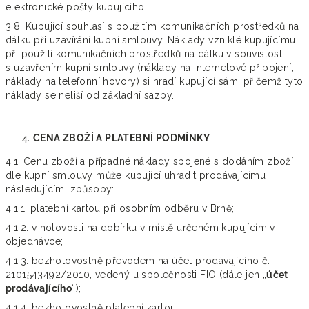
elektronické pošty kupujícího.
3.8. Kupující souhlasí s použitím komunikačních prostředků na
dálku při uzavírání kupní smlouvy. Náklady vzniklé kupujícímu
při použití komunikačních prostředků na dálku v souvislosti
s uzavřením kupní smlouvy (náklady na internetové připojení,
náklady na telefonní hovory) si hradí kupující sám, přičemž tyto
náklady se neliší od základní sazby.
CENA ZBOŽÍ A PLATEBNÍ PODMÍNKY
4.1. Cenu zboží a případné náklady spojené s dodáním zboží
dle kupní smlouvy může kupující uhradit prodávajícímu
následujícími způsoby:
4.1.1. platební kartou při osobním odběru v Brně;
4.1.2. v hotovosti na dobírku v místě určeném kupujícím v
objednávce;
4.1.3. bezhotovostně převodem na účet prodávajícího č.
2101543492/2010, vedený u společnosti FIO (dále jen „
účet
prodávajícího
“);
4.1.4. bezhotovostně platební kartou;