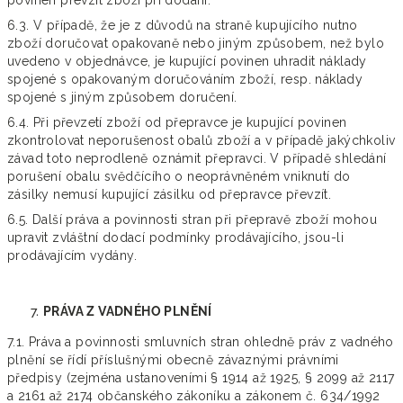
povinen převzít zboží při dodání.
6.3. V případě, že je z důvodů na straně kupujícího nutno
zboží doručovat opakovaně nebo jiným způsobem, než bylo
uvedeno v objednávce, je kupující povinen uhradit náklady
spojené s opakovaným doručováním zboží, resp. náklady
spojené s jiným způsobem doručení.
6.4. Při převzetí zboží od přepravce je kupující povinen
zkontrolovat neporušenost obalů zboží a v případě jakýchkoliv
závad toto neprodleně oznámit přepravci. V případě shledání
porušení obalu svědčícího o neoprávněném vniknutí do
zásilky nemusí kupující zásilku od přepravce převzít.
6.5. Další práva a povinnosti stran při přepravě zboží mohou
upravit zvláštní dodací podmínky prodávajícího, jsou-li
prodávajícím vydány.
PRÁVA Z VADNÉHO PLNĚNÍ
7.1. Práva a povinnosti smluvních stran ohledně práv z vadného
plnění se řídí příslušnými obecně závaznými právními
předpisy (zejména ustanoveními § 1914 až 1925, § 2099 až 2117
a 2161 až 2174 občanského zákoníku a zákonem č. 634/1992