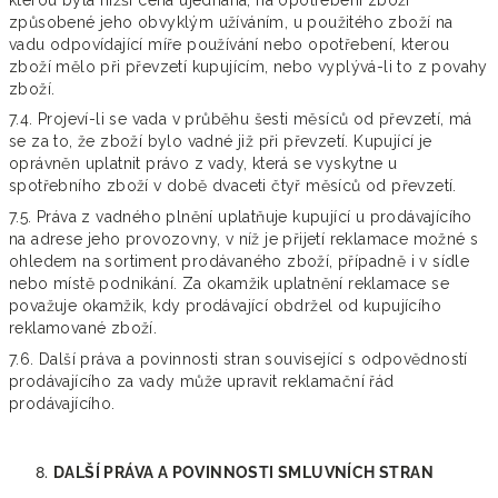
způsobené jeho obvyklým užíváním, u použitého zboží na
vadu odpovídající míře používání nebo opotřebení, kterou
zboží mělo při převzetí kupujícím, nebo vyplývá-li to z povahy
zboží.
7.4. Projeví-li se vada v průběhu šesti měsíců od převzetí, má
se za to, že zboží bylo vadné již při převzetí. Kupující je
oprávněn uplatnit právo z vady, která se vyskytne u
spotřebního zboží v době dvaceti čtyř měsíců od převzetí.
7.5. Práva z vadného plnění uplatňuje kupující u prodávajícího
na adrese jeho provozovny, v níž je přijetí reklamace možné s
ohledem na sortiment prodávaného zboží, případně i v sídle
nebo místě podnikání. Za okamžik uplatnění reklamace se
považuje okamžik, kdy prodávající obdržel od kupujícího
reklamované zboží.
7.6. Další práva a povinnosti stran související s odpovědností
prodávajícího za vady může upravit reklamační řád
prodávajícího.
DALŠÍ PRÁVA A POVINNOSTI SMLUVNÍCH STRAN