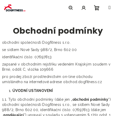
Přejít
na
obsah
Nákupn
Hledat
Přihlášení
Obchodní podmínky
košík
obchodní společnosti Dogfitness s.r.o.
se sídlem Nové Sady 988/2, Brno 602 00
identifikační číslo: 07697813
zapsané v obchodním rejstříku vedeném Krajským soudem v
Brně, oddíl C, vložka 109666
pro prodej zboží prostřednictvím on-line obchodu
umístěného na internetové adrese obchod.dogfitness.cz
ÚVODNÍ USTANOVENÍ
1.1. Tyto obchodní podmínky (dále jen „
obchodní podmínky
“)
obchodní společnosti Dogfitness s.r.o., se sídlem Nové Sady
988/2, Brno 602 00, identifikační číslo: 07697813 (dále jen
„
prodávající
“) upravují v souladu s ustanovením § 1751 odst. 1