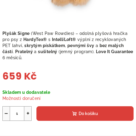
Plyšák Signe
(West Paw Rowdies) – odolná plyšová hračka
pro psy z
HardyTex®
s
IntelliLoft®
výplní z recyklovaných
PET lahví,
skrytým pískátkem
,
pevnými švy
a
bez malých
částí
.
Pratelný
a
sušitelný
(jemný program).
Love It Guarantee
6 měsíců.
659 Kč
Měrná
Skladem u dodavatele
cena:
Možnosti doručení
−
+
Do košíku