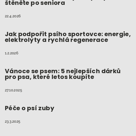
štěněte po seniora
í
22.4.2026
Jak podpořit psího sportovce: energie,
elektrolyty a rychlá regenerace
1.2.2026
Vánoce se psem: 5 nejlepších dárků
pro psa, které letos koupíte
27.10.2025
Péče o psí zuby
23.3.2025