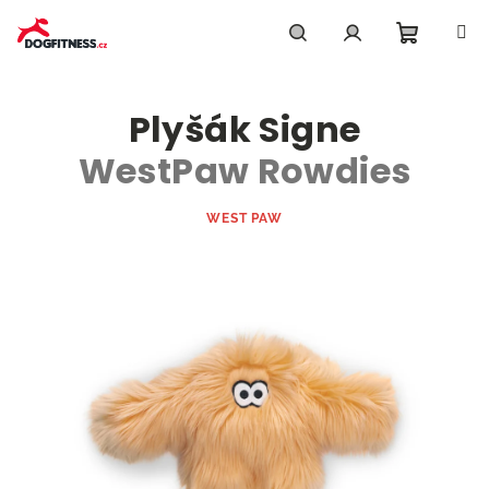
Přejít
na
obsah
Nákupn
Hledat
Přihlášení
Plyšák Signe
košík
WestPaw Rowdies
WEST PAW