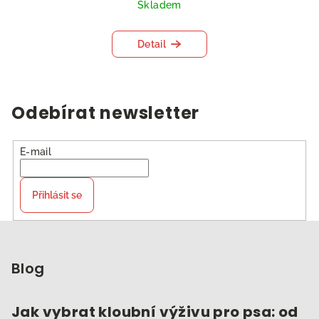
Skladem
Detail
Odebírat newsletter
E-mail
Přihlásit se
Z
á
p
Blog
a
t
Jak vybrat kloubní výživu pro psa: od