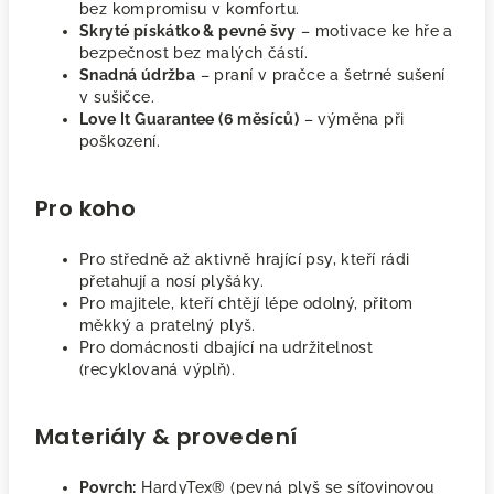
bez kompromisu v komfortu.
Skryté pískátko & pevné švy
– motivace ke hře a
bezpečnost bez malých částí.
Snadná údržba
– praní v pračce a šetrné sušení
v sušičce.
Love It Guarantee (6 měsíců)
– výměna při
poškození.
Pro koho
Pro středně až aktivně hrající psy, kteří rádi
přetahují a nosí plyšáky.
Pro majitele, kteří chtějí lépe odolný, přitom
měkký a pratelný plyš.
Pro domácnosti dbající na udržitelnost
(recyklovaná výplň).
Materiály & provedení
Povrch:
HardyTex® (pevná plyš se síťovinovou