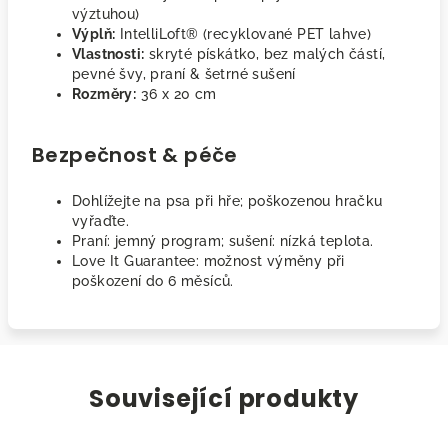
výztuhou)
Výplň:
IntelliLoft® (recyklované PET lahve)
Vlastnosti:
skryté pískátko, bez malých částí,
pevné švy, praní & šetrné sušení
Rozměry:
36 x 20 cm
Bezpečnost & péče
Dohlížejte na psa při hře; poškozenou hračku
vyřaďte.
Praní: jemný program; sušení: nízká teplota.
Love It Guarantee: možnost výměny při
poškození do 6 měsíců.
Související produkty