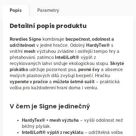
Popis
Parametry
Detailní popis produktu
Rowdies Signe
kombinuje
bezpečnost, odolnost a
udržitelnost
v jedné hračce. Odolný
HardyTex®
s
vnitřní
mesh
výztuhou zvládne i ostřejší tempo hry a
přetahování, zatímco
IntelliLoft®
výplň z
recyklovaných lahví snižuje ekologickou stopu.
Skryté
pískátko
udržuje pozornost psa,
pevné švy
a absence
malých plastových dílů zvyšují bezpečí. Hračku
vyperete v pračce
a
můžete šetrně sušit
– praktická
volba pro každodenní hraní doma i venku.
V čem je Signe jedinečný
HardyTex® + mesh výztuha
– vyšší odolnost než
běžný plyšák.
IntelliLoft® výplň z recyklátu
– udržitelná volba