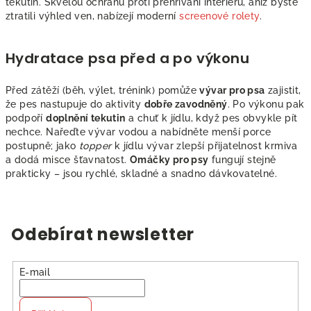
p
tekutin. Skvělou ochranu proti přehřívání interiéru, aniž byste
i
ztratili výhled ven, nabízejí moderní
screenové rolety
.
s
u
Hydratace psa před a po výkonu
Před zátěží (běh, výlet, trénink) pomůže
vývar pro psa
zajistit,
že pes nastupuje do aktivity
dobře zavodněný
. Po výkonu pak
podpoří
doplnění tekutin
a chuť k jídlu, když pes obvykle pít
nechce. Nařeďte vývar vodou a nabídněte menší porce
postupně; jako
topper
k jídlu vývar zlepší přijatelnost krmiva
a dodá misce šťavnatost.
Omáčky pro psy
fungují stejně
prakticky – jsou rychlé, skladné a snadno dávkovatelné.
Odebírat newsletter
E-mail