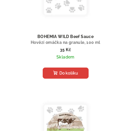
d
u
k
t
ů
BOHEMIA WILD Beef Sauce
Hovězí omáčka na granule, 100 ml
35 Kč
Skladem
Do košíku