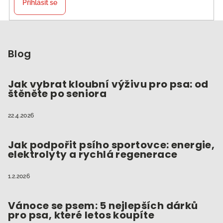
Přihlásit se
Z
á
p
Blog
a
t
Jak vybrat kloubní výživu pro psa: od
štěněte po seniora
í
22.4.2026
Jak podpořit psího sportovce: energie,
elektrolyty a rychlá regenerace
1.2.2026
Vánoce se psem: 5 nejlepších dárků
pro psa, které letos koupíte