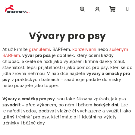
Přejít
na
obsah
Nákupn
Hledat
Přihlášení
Vývary pro psy
košík
Ať už krmíte
granulemi
, BARFem,
konzervami
nebo
sušeným
BARFem
,
vývar pro psa
je doplněk, který ocení každý
chlupáč. Skvěle se hodí jako vylepšení krmné dávky (chuť,
šťavnatost, lepší přijatelnost) i jako pomoc pro psy, kteří se do
jídla zrovna nehrnou. V nabídce najdete
vývary a omáčky pro
psy
v praktických baleních – snadno je přidáte do misky
nebo použijete jako topper.
Vývary a omáčky pro psy
jsou také šikovný způsob, jak psa
zavodnit
– před výkonem, po něm i během
horkých dní
. Lze
je naředit vodou, podávat vlažné či vychlazené a využít i jako
„pitný trénink“ pro psy, kteří málo pijí. Ideální na výlety,
tréninky i běžné dny.