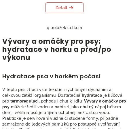
Detail
4
položek celkem
O
v
Vývary a omáčky pro psy:
l
hydratace v horku a před/po
á
výkonu
d
a
c
Hydratace psa v horkém počasí
í
p
r
V teplu pes ztrácí více tekutin zrychleným dýcháním a
v
celkovou zátěží organismu. Dostatečná
hydratace
je klíčová
pro
termoregulaci
, pohodu i chuť k jídlu.
Vývary a omáčky pro
k
psy
můžete ředit vodou a nabízet jako chutný nápoj během
y
dne – většina psů je přijímá ochotněji než čistou vodu.
v
Praktické je servírování vlažné či studené formy, případně
ý
zamražené do ledových pamlsků pro postupné uvolňování