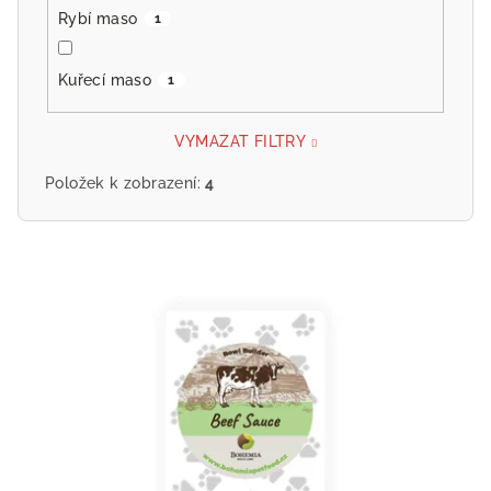
Rybí maso
1
Kuřecí maso
1
VYMAZAT FILTRY
Položek k zobrazení:
4
V
ý
p
i
s
p
r
o