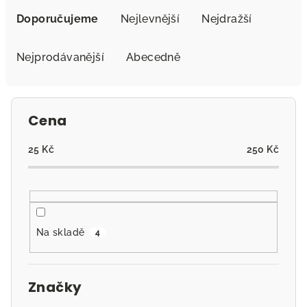
a
Doporučujeme
Nejlevnější
Nejdražší
z
e
Nejprodávanější
Abecedně
n
í
p
Cena
r
o
25
Kč
250
Kč
d
u
k
t
Na skladě
4
ů
Značky