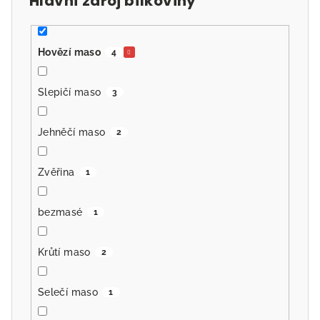
Hlavní zdroj bílkoviny
Hovězí maso
4
Slepičí maso
3
Jehněčí maso
2
Zvěřina
1
bezmasé
1
Krůtí maso
2
Selečí maso
1